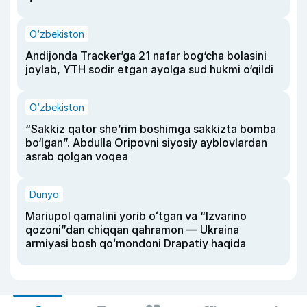
O‘zbekiston
Andijonda Tracker’ga 21 nafar bog‘cha bolasini
joylab, YTH sodir etgan ayolga sud hukmi o‘qildi
O‘zbekiston
“Sakkiz qator she’rim boshimga sakkizta bomba
bo‘lgan”. Abdulla Oripovni siyosiy ayblovlardan
asrab qolgan voqea
Dunyo
Mariupol qamalini yorib oʻtgan va “Izvarino
qozoni”dan chiqqan qahramon — Ukraina
armiyasi bosh qoʻmondoni Drapatiy haqida