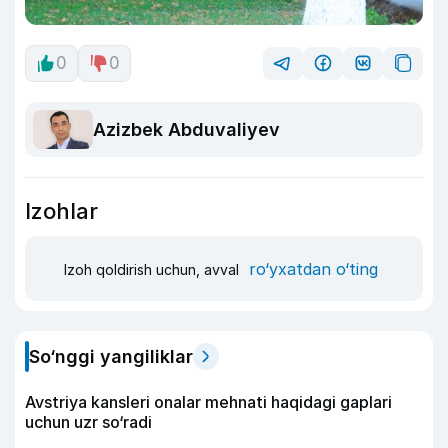
0
0
Azizbek Abduvaliyev
Izohlar
ro‘yxatdan o‘ting
Izoh qoldirish uchun, avval
So‘nggi yangiliklar
Avstriya kansleri onalar mehnati haqidagi gaplari
uchun uzr so‘radi