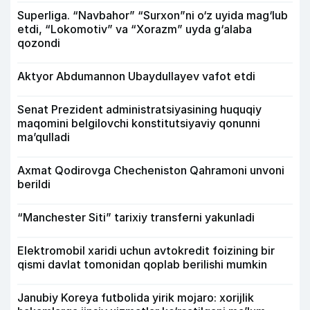
Superliga. “Navbahor” “Surxon”ni o‘z uyida mag‘lub
etdi, “Lokomotiv” va “Xorazm” uyda g‘alaba
qozondi
Aktyor Abdu­mannon Ubaydullayev vafot etdi
Senat Prezident administratsiyasining huquqiy
maqomini belgilovchi konstitutsiyaviy qonunni
ma’qulladi
Axmat Qodirovga Checheniston Qahramoni unvoni
berildi
“Manchester Siti” tarixiy transferni yakunladi
Elektromobil xaridi uchun avtokredit foizining bir
qismi davlat tomonidan qoplab berilishi mumkin
Janubiy Koreya futbolida yirik mojaro: xorijlik