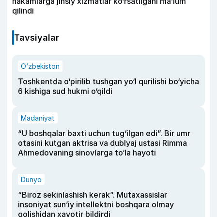
hakamlarga jinsiy xizmatlar ko‘rsatilgani ma’lum
qilindi
Tavsiyalar
O‘zbekiston
Toshkentda o‘pirilib tushgan yo‘l qurilishi bo‘yicha
6 kishiga sud hukmi o‘qildi
Madaniyat
“U boshqalar baxti uchun tug‘ilgan edi”. Bir umr
otasini kutgan aktrisa va dublyaj ustasi Rimma
Ahmedovaning sinovlarga to‘la hayoti
Dunyo
“Biroz sekinlashish kerak”. Mutaxassislar
insoniyat sun’iy intellektni boshqara olmay
qolishidan xavotir bildirdi