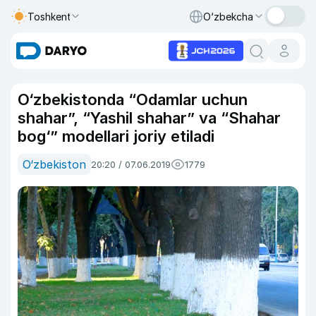
Toshkent
O‘zbekcha
O‘zbekistonda “Odamlar uchun
shahar”, “Yashil shahar” va “Shahar
bog‘” modellari joriy etiladi
O‘zbekiston
20:20 / 07.06.2019
1779