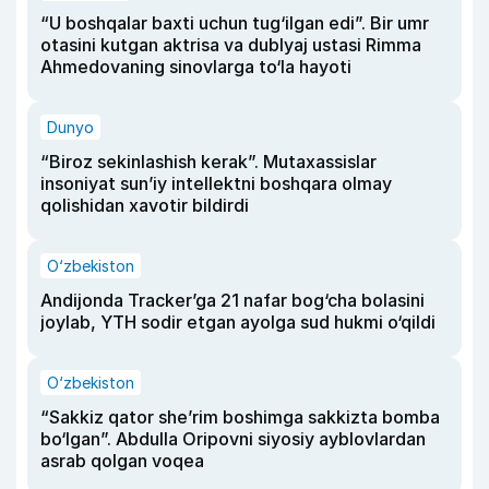
“U boshqalar baxti uchun tug‘ilgan edi”. Bir umr
otasini kutgan aktrisa va dublyaj ustasi Rimma
Ahmedovaning sinovlarga to‘la hayoti
Dunyo
“Biroz sekinlashish kerak”. Mutaxassislar
insoniyat sun’iy intellektni boshqara olmay
qolishidan xavotir bildirdi
O‘zbekiston
Andijonda Tracker’ga 21 nafar bog‘cha bolasini
joylab, YTH sodir etgan ayolga sud hukmi o‘qildi
O‘zbekiston
“Sakkiz qator she’rim boshimga sakkizta bomba
bo‘lgan”. Abdulla Oripovni siyosiy ayblovlardan
asrab qolgan voqea