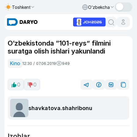
Toshkent
O‘zbekcha
O‘zbekistonda “101-reys” filmini
suratga olish ishlari yakunlandi
Kino
12:30 / 07.06.2019
949
0
0
shavkatova.shahribonu
Izohlar