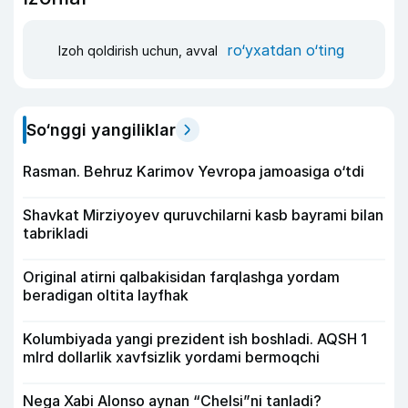
ro‘yxatdan o‘ting
Izoh qoldirish uchun, avval
So‘nggi yangiliklar
Rasman. Behruz Karimov Yevropa jamoasiga o‘tdi
Shavkat Mirziyoyev quruvchilarni kasb bayrami bilan
tabrikladi
Original atirni qalbakisidan farqlashga yordam
beradigan oltita layfhak
Kolumbiyada yangi prezident ish boshladi. AQSH 1
mlrd dollarlik xavfsizlik yordami bermoqchi
Nega Xabi Alonso aynan “Chelsi”ni tanladi?