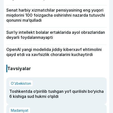
Senat harbiy xizmatchilar pensiyasining eng yuqori
miqdorini 100 foizgacha oshirishni nazarda tutuvchi
qonunni ma’qulladi
Sun’iy intellekt bolalar ertaklarida ayol obrazlaridan
deyarli foydalanmayapti
OpenAI yangi modelida jiddiy kiberxavf ehtimolini
qayd etdi va xavfsizlik choralarini kuchaytirdi
Tavsiyalar
O‘zbekiston
Toshkentda o‘pirilib tushgan yo‘l qurilishi bo‘yicha
6 kishiga sud hukmi o‘qildi
Madaniyat