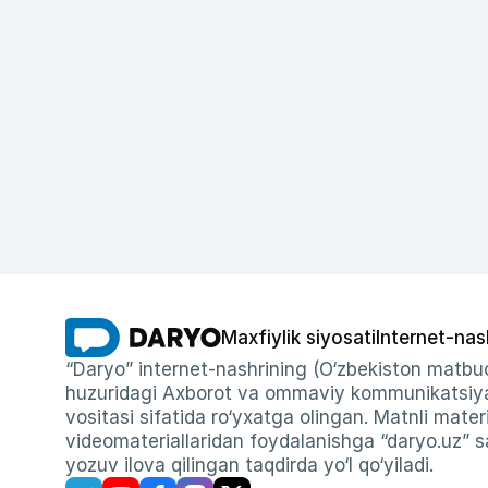
Maxfiylik siyosati
Internet-nas
“Daryo” internet-nashrining (O‘zbekiston matbuo
huzuridagi Axborot va ommaviy kommunikatsiyal
vositasi sifatida ro‘yxatga olingan. Matnli materi
videomateriallaridan foydalanishga “daryo.uz” sa
yozuv ilova qilingan taqdirda yo‘l qo‘yiladi.