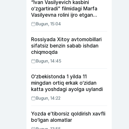
“Ivan Vasilyevich kasbini
o‘zgartiradi” filmidagi Marfa
Vasilyevna rolini ijro etgan
aktrisaning taqdiri qanday
Bugun, 15:04
kechdi?
Rossiyada Xitoy avtomobillari
sifatsiz benzin sabab ishdan
chiqmoqda
Bugun, 14:45
O‘zbekistonda 1 yilda 11
mingdan ortiq erkak o‘zidan
katta yoshdagi ayolga uylandi
Bugun, 14:22
Yozda e’tiborsiz qoldirish xavfli
bo‘lgan alomatlar
Bugun, 13:55