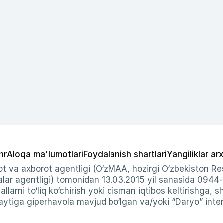
hr
Aloqa ma'lumotlari
Foydalanish shartlari
Yangiliklar arx
t va axborot agentligi (O‘zMAA, hozirgi O‘zbekiston Res
ar agentligi) tomonidan 13.03.2015 yil sanasida 0944
allarni to‘liq ko‘chirish yoki qisman iqtibos keltirishga, 
ytiga giperhavola mavjud bo‘lgan va/yoki “Daryo” intern