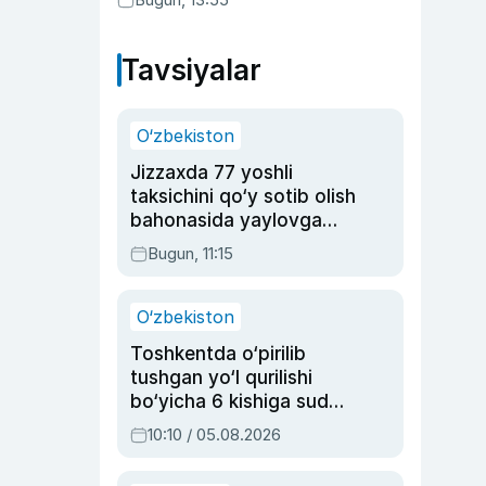
Tavsiyalar
O‘zbekiston
Jizzaxda 77 yoshli
taksichini qo‘y sotib olish
bahonasida yaylovga
olib borib o‘ldirgan yigit
Bugun, 11:15
20 yilga qamaldi
O‘zbekiston
Toshkentda o‘pirilib
tushgan yo‘l qurilishi
bo‘yicha 6 kishiga sud
hukmi o‘qildi
10:10 / 05.08.2026