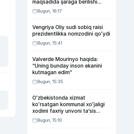
maqsadida ijaraga berilishi
mumkin
Bugun, 16:17
Vengriya Oliy sudi sobiq raisi
prezidentlikka nomzodini qoʻydi
Bugun, 15:41
Valverde Mourinyo haqida:
“Uning bunday inson ekanini
kutmagan edim”
Bugun, 15:35
Oʻzbekistonda xizmat
koʻrsatgan kommunal xoʻjaligi
xodimi faxriy unvoni taʼsis
etilishi mumkin
Bugun, 15:10