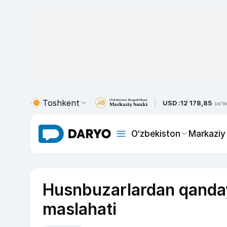
Toshkent
USD :
12 178,85
so'm
O‘zbekiston
Markaziy
Husnbuzarlardan qanda
maslahati