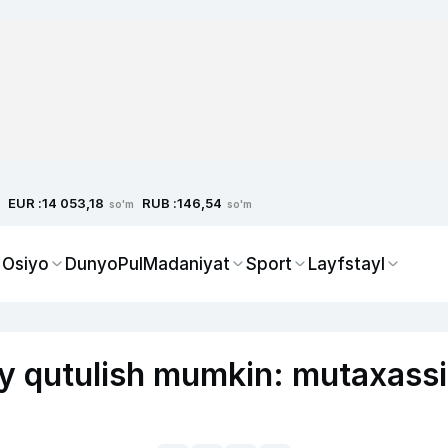
EUR :
RUB :
14 053,18
146,54
so'm
so'm
 Osiyo
Dunyo
Pul
Madaniyat
Sport
Layfstayl
y qutulish mumkin: mutaxassi