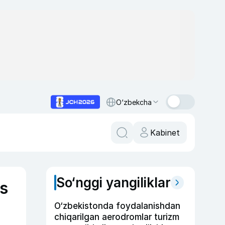
O‘zbekcha
Kabinet
So‘nggi yangiliklar
s
O‘zbekistonda foydalanishdan
chiqarilgan aerodromlar turizm