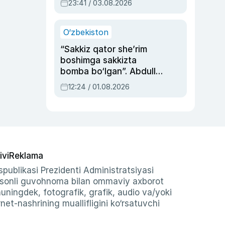
23:41 / 03.08.2026
O‘zbekiston
“Sakkiz qator she’rim
boshimga sakkizta
bomba bo‘lgan”. Abdulla
Oripovni siyosiy
12:24 / 01.08.2026
ayblovlardan asrab
qolgan voqea
ivi
Reklama
publikasi Prezidenti Administratsiyasi
-sonli guvohnoma bilan ommaviy axborot
shuningdek, fotografik, grafik, audio va/yoki
et-nashrining muallifligini ko‘rsatuvchi