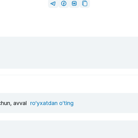
uchun, avval
ro‘yxatdan o‘ting