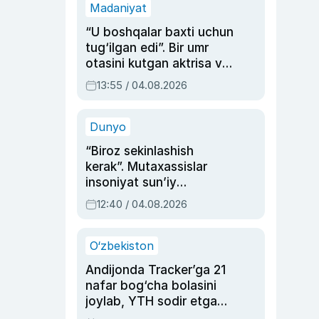
Madaniyat
“U boshqalar baxti uchun
tug‘ilgan edi”. Bir umr
otasini kutgan aktrisa va
dublyaj ustasi Rimma
13:55 / 04.08.2026
Ahmedovaning
sinovlarga to‘la hayoti
Dunyo
“Biroz sekinlashish
kerak”. Mutaxassislar
insoniyat sun’iy
intellektni boshqara
12:40 / 04.08.2026
olmay qolishidan xavotir
bildirdi
O‘zbekiston
Andijonda Tracker’ga 21
nafar bog‘cha bolasini
joylab, YTH sodir etgan
ayolga sud hukmi o‘qildi