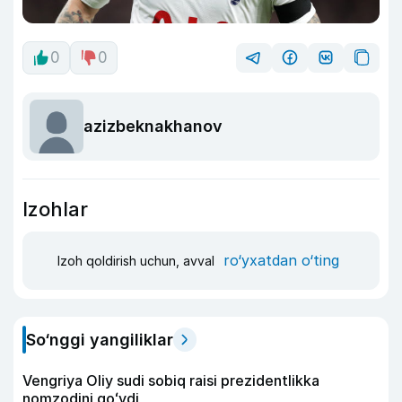
0
0
azizbeknakhanov
Izohlar
ro‘yxatdan o‘ting
Izoh qoldirish uchun, avval
So‘nggi yangiliklar
Vengriya Oliy sudi sobiq raisi prezidentlikka
nomzodini qoʻydi