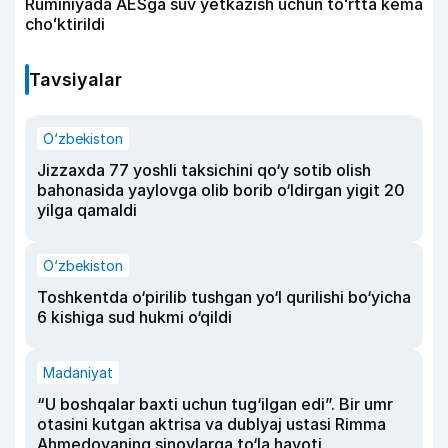
Ruminiyada AESga suv yetkazish uchun toʻrtta kema
choʻktirildi
Tavsiyalar
O‘zbekiston
Jizzaxda 77 yoshli taksichini qo‘y sotib olish
bahonasida yaylovga olib borib o‘ldirgan yigit 20
yilga qamaldi
O‘zbekiston
Toshkentda o‘pirilib tushgan yo‘l qurilishi bo‘yicha
6 kishiga sud hukmi o‘qildi
Madaniyat
“U boshqalar baxti uchun tug‘ilgan edi”. Bir umr
otasini kutgan aktrisa va dublyaj ustasi Rimma
Ahmedovaning sinovlarga to‘la hayoti