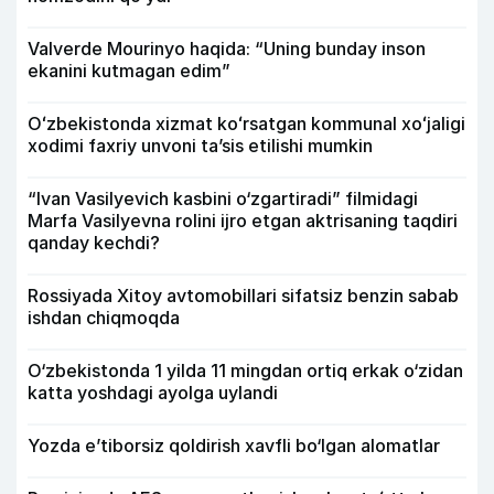
Valverde Mourinyo haqida: “Uning bunday inson
ekanini kutmagan edim”
Oʻzbekistonda xizmat koʻrsatgan kommunal xoʻjaligi
xodimi faxriy unvoni taʼsis etilishi mumkin
“Ivan Vasilyevich kasbini o‘zgartiradi” filmidagi
Marfa Vasilyevna rolini ijro etgan aktrisaning taqdiri
qanday kechdi?
Rossiyada Xitoy avtomobillari sifatsiz benzin sabab
ishdan chiqmoqda
O‘zbekistonda 1 yilda 11 mingdan ortiq erkak o‘zidan
katta yoshdagi ayolga uylandi
Yozda e’tiborsiz qoldirish xavfli bo‘lgan alomatlar