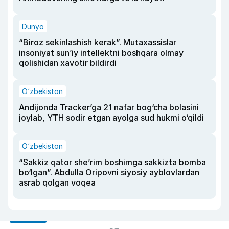
Dunyo
“Biroz sekinlashish kerak”. Mutaxassislar
insoniyat sun’iy intellektni boshqara olmay
qolishidan xavotir bildirdi
O‘zbekiston
Andijonda Tracker’ga 21 nafar bog‘cha bolasini
joylab, YTH sodir etgan ayolga sud hukmi o‘qildi
O‘zbekiston
“Sakkiz qator she’rim boshimga sakkizta bomba
bo‘lgan”. Abdulla Oripovni siyosiy ayblovlardan
asrab qolgan voqea