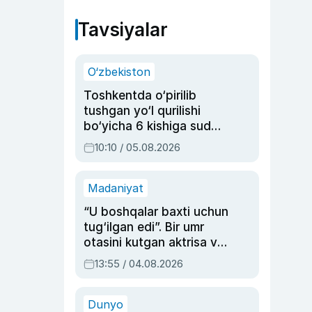
Tavsiyalar
O‘zbekiston
Toshkentda o‘pirilib
tushgan yo‘l qurilishi
bo‘yicha 6 kishiga sud
hukmi o‘qildi
10:10 / 05.08.2026
Madaniyat
“U boshqalar baxti uchun
tug‘ilgan edi”. Bir umr
otasini kutgan aktrisa va
dublyaj ustasi Rimma
13:55 / 04.08.2026
Ahmedovaning
sinovlarga to‘la hayoti
Dunyo