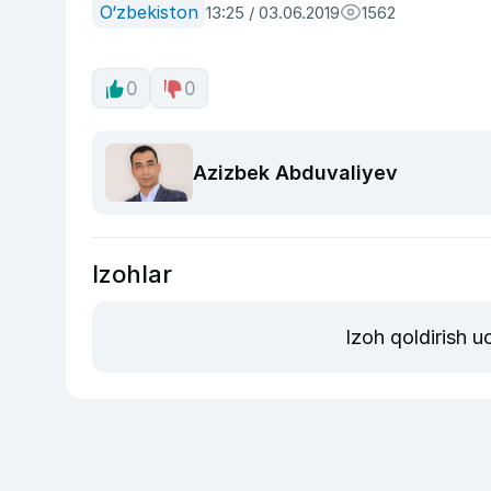
O‘zbekiston
13:25 / 03.06.2019
1562
0
0
Azizbek Abduvaliyev
Izohlar
Izoh qoldirish 