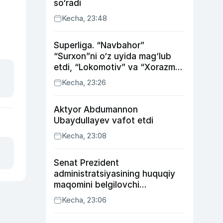
so‘radi
Kecha, 23:48
Superliga. “Navbahor”
“Surxon”ni o‘z uyida mag‘lub
etdi, “Lokomotiv” va “Xorazm”
uyda g‘alaba qozondi
Kecha, 23:26
Aktyor Abdu­mannon
Ubaydullayev vafot etdi
Kecha, 23:08
Senat Prezident
administratsiyasining huquqiy
maqomini belgilovchi
konstitutsiyaviy qonunni
Kecha, 23:06
ma’qulladi