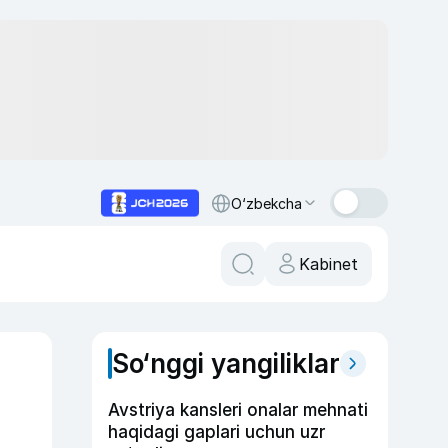
O‘zbekcha
Kabinet
So‘nggi yangiliklar
Avstriya kansleri onalar mehnati
haqidagi gaplari uchun uzr