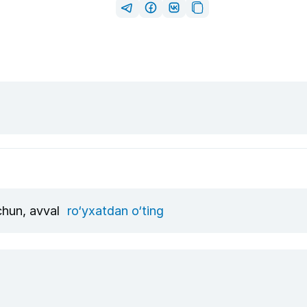
uchun, avval
ro‘yxatdan o‘ting