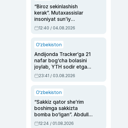
“Biroz sekinlashish
kerak”. Mutaxassislar
insoniyat sun’iy
intellektni boshqara
12:40 / 04.08.2026
olmay qolishidan xavotir
bildirdi
O‘zbekiston
Andijonda Tracker’ga 21
nafar bog‘cha bolasini
joylab, YTH sodir etgan
ayolga sud hukmi o‘qildi
23:41 / 03.08.2026
O‘zbekiston
“Sakkiz qator she’rim
boshimga sakkizta
bomba bo‘lgan”. Abdulla
Oripovni siyosiy
12:24 / 01.08.2026
ayblovlardan asrab