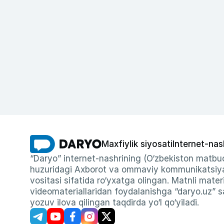
Maxfiylik siyosati
Internet-nas
“Daryo” internet-nashrining (O‘zbekiston matbuo
huzuridagi Axborot va ommaviy kommunikatsiyal
vositasi sifatida ro‘yxatga olingan. Matnli materi
videomateriallaridan foydalanishga “daryo.uz” sa
yozuv ilova qilingan taqdirda yo‘l qo‘yiladi.