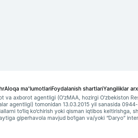
hr
Aloqa ma'lumotlari
Foydalanish shartlari
Yangiliklar arx
t va axborot agentligi (O‘zMAA, hozirgi O‘zbekiston Res
ar agentligi) tomonidan 13.03.2015 yil sanasida 0944
allarni to‘liq ko‘chirish yoki qisman iqtibos keltirishga, 
ytiga giperhavola mavjud bo‘lgan va/yoki “Daryo” intern