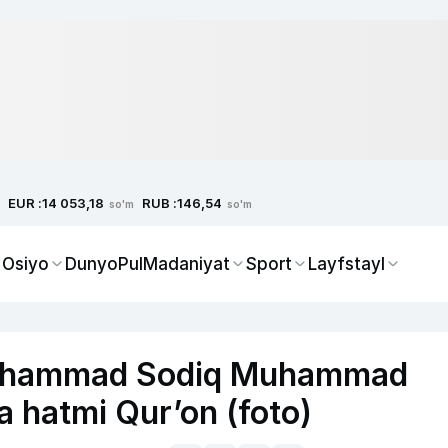
EUR :
RUB :
14 053,18
146,54
so'm
so'm
 Osiyo
Dunyo
Pul
Madaniyat
Sport
Layfstayl
Muhammad Sodiq Muhammad
 hatmi Qur’on (foto)