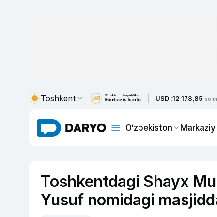
Toshkent
USD :
12 178,85
so'm
O‘zbekiston
Markaziy
Toshkentdagi Shayx 
Yusuf nomidagi masjidda