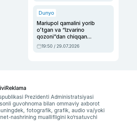
qolgan voqea
Dunyo
Mariupol qamalini yorib
oʻtgan va “Izvarino
qozoni”dan chiqqan
qahramon — Ukraina
19:50 / 29.07.2026
armiyasi bosh
qoʻmondoni Drapatiy
haqida
ivi
Reklama
publikasi Prezidenti Administratsiyasi
-sonli guvohnoma bilan ommaviy axborot
shuningdek, fotografik, grafik, audio va/yoki
et-nashrining muallifligini ko‘rsatuvchi