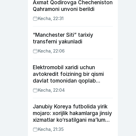
Axmat Qodirovga Checheniston
Qahramoni unvoni berildi
Kecha, 22:31
“Manchester Siti” tarixiy
transferni yakunladi
Kecha, 22:06
Elektromobil xaridi uchun
avtokredit foizining bir qismi
davlat tomonidan qoplab
berilishi mumkin
Kecha, 22:04
Janubiy Koreya futbolida yirik
mojaro: xorijlik hakamlarga jinsiy
xizmatlar ko‘rsatilgani ma’lum
qilindi
Kecha, 21:35