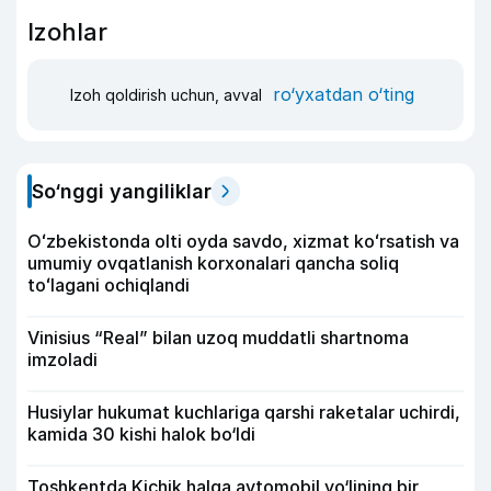
Izohlar
ro‘yxatdan o‘ting
Izoh qoldirish uchun, avval
So‘nggi yangiliklar
Oʻzbekistonda olti oyda savdo, xizmat koʻrsatish va
umumiy ovqatlanish korxonalari qancha soliq
toʻlagani ochiqlandi
Vinisius “Real” bilan uzoq muddatli shartnoma
imzoladi
Husiylar hukumat kuchlariga qarshi raketalar uchirdi,
kamida 30 kishi halok bo‘ldi
Toshkentda Kichik halqa avtomobil yo‘lining bir