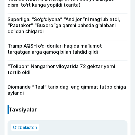
qismi to‘rt kunga yopildi (xarita)
Superliga. “So‘g‘diyona” “Andijon”ni mag‘lub etdi,
“Paxtakor” “Buxoro”ga qarshi bahsda g‘alabani
qo‘ldan chiqardi
Tramp AQSH o‘q-dorilari haqida ma’lumot
tarqatganlarga qamoq bilan tahdid qildi
“Tolibon” Nangarhor viloyatida 72 gektar yerni
tortib oldi
Diomande “Real” tarixidagi eng qimmat futbolchiga
aylandi
Tavsiyalar
O‘zbekiston