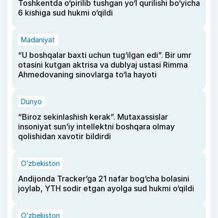
Toshkentda o‘pirilib tushgan yo‘l qurilishi bo‘yicha
6 kishiga sud hukmi o‘qildi
Madaniyat
“U boshqalar baxti uchun tug‘ilgan edi”. Bir umr
otasini kutgan aktrisa va dublyaj ustasi Rimma
Ahmedovaning sinovlarga to‘la hayoti
Dunyo
“Biroz sekinlashish kerak”. Mutaxassislar
insoniyat sun’iy intellektni boshqara olmay
qolishidan xavotir bildirdi
O‘zbekiston
Andijonda Tracker’ga 21 nafar bog‘cha bolasini
joylab, YTH sodir etgan ayolga sud hukmi o‘qildi
O‘zbekiston