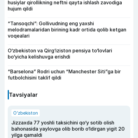
husiylar qirollikning neftni qayta ishlash zavodiga
hujum qildi
“Tansoqchi”: Gollivudning eng yaxshi
melodramalaridan birining kadr ortida qolib ketgan
voqealari
O‘zbekiston va Qirg‘iziston pensiya to‘lovlari
bo‘yicha kelishuvga erishdi
“Barselona” Rodri uchun “Manchester Siti”ga bir
futbolchisini taklif qildi
Tavsiyalar
O‘zbekiston
Jizzaxda 77 yoshli taksichini qo‘y sotib olish
bahonasida yaylovga olib borib o‘ldirgan yigit 20
yilga qamaldi