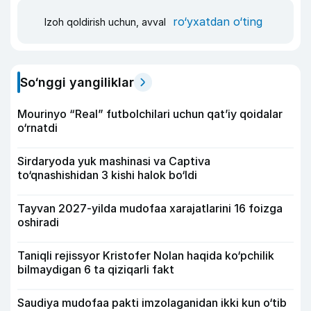
ro‘yxatdan o‘ting
Izoh qoldirish uchun, avval
So‘nggi yangiliklar
Mourinyo “Real” futbolchilari uchun qat’iy qoidalar
o‘rnatdi
Sirdaryoda yuk mashinasi va Captiva
to‘qnashishidan 3 kishi halok bo‘ldi
Tayvan 2027-yilda mudofaa xarajatlarini 16 foizga
oshiradi
Taniqli rejissyor Kristofer Nolan haqida ko‘pchilik
bilmaydigan 6 ta qiziqarli fakt
Saudiya mudofaa pakti imzolaganidan ikki kun o‘tib