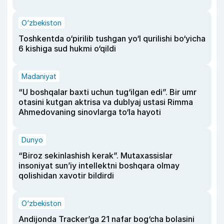
O‘zbekiston
Toshkentda o‘pirilib tushgan yo‘l qurilishi bo‘yicha
6 kishiga sud hukmi o‘qildi
Madaniyat
“U boshqalar baxti uchun tug‘ilgan edi”. Bir umr
otasini kutgan aktrisa va dublyaj ustasi Rimma
Ahmedovaning sinovlarga to‘la hayoti
Dunyo
“Biroz sekinlashish kerak”. Mutaxassislar
insoniyat sun’iy intellektni boshqara olmay
qolishidan xavotir bildirdi
O‘zbekiston
Andijonda Tracker’ga 21 nafar bog‘cha bolasini