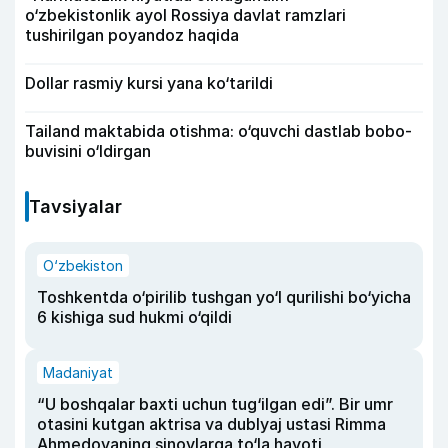
o‘zbekistonlik ayol Rossiya davlat ramzlari
tushirilgan poyandoz haqida
Dollar rasmiy kursi yana ko‘tarildi
Tailand maktabida otishma: o‘quvchi dastlab bobo-
buvisini o‘ldirgan
Tavsiyalar
O‘zbekiston
Toshkentda o‘pirilib tushgan yo‘l qurilishi bo‘yicha
6 kishiga sud hukmi o‘qildi
Madaniyat
“U boshqalar baxti uchun tug‘ilgan edi”. Bir umr
otasini kutgan aktrisa va dublyaj ustasi Rimma
Ahmedovaning sinovlarga to‘la hayoti