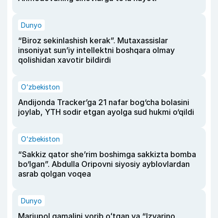
Dunyo
“Biroz sekinlashish kerak”. Mutaxassislar
insoniyat sun’iy intellektni boshqara olmay
qolishidan xavotir bildirdi
O‘zbekiston
Andijonda Tracker’ga 21 nafar bog‘cha bolasini
joylab, YTH sodir etgan ayolga sud hukmi o‘qildi
O‘zbekiston
“Sakkiz qator she’rim boshimga sakkizta bomba
bo‘lgan”. Abdulla Oripovni siyosiy ayblovlardan
asrab qolgan voqea
Dunyo
Mariupol qamalini yorib oʻtgan va “Izvarino