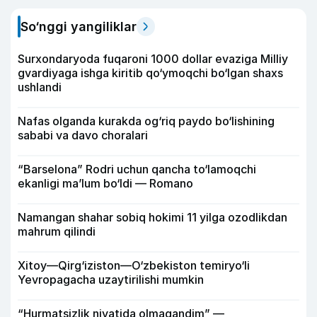
So‘nggi yangiliklar
Surxondaryoda fuqaroni 1000 dollar evaziga Milliy
gvardiyaga ishga kiritib qo‘ymoqchi bo‘lgan shaxs
ushlandi
Nafas olganda kurakda og‘riq paydo bo‘lishining
sababi va davo choralari
“Barselona” Rodri uchun qancha to‘lamoqchi
ekanligi ma’lum bo‘ldi — Romano
Namangan shahar sobiq hokimi 11 yilga ozodlikdan
mahrum qilindi
Xitoy—Qirg‘iziston—O‘zbekiston temiryo‘li
Yevropagacha uzaytirilishi mumkin
“Hurmatsizlik niyatida olmagandim” —