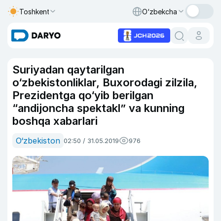
Toshkent
O‘zbekcha
Suriyadan qaytarilgan
o‘zbekistonliklar, Buxorodagi zilzila,
Prezidentga qo‘yib berilgan
“andijoncha spektakl” va kunning
boshqa xabarlari
O‘zbekiston
02:50 / 31.05.2019
976