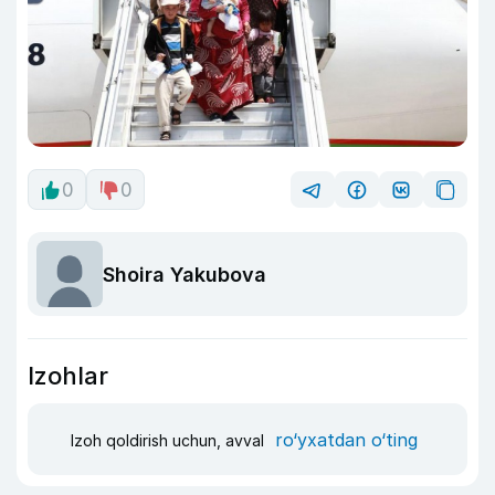
0
0
Shoira Yakubova
Izohlar
ro‘yxatdan o‘ting
Izoh qoldirish uchun, avval