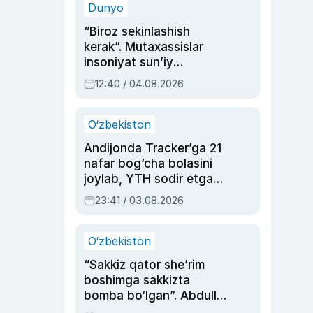
Dunyo
“Biroz sekinlashish
kerak”. Mutaxassislar
insoniyat sun’iy
intellektni boshqara
12:40 / 04.08.2026
olmay qolishidan xavotir
bildirdi
O‘zbekiston
Andijonda Tracker’ga 21
nafar bog‘cha bolasini
joylab, YTH sodir etgan
ayolga sud hukmi o‘qildi
23:41 / 03.08.2026
O‘zbekiston
“Sakkiz qator she’rim
boshimga sakkizta
bomba bo‘lgan”. Abdulla
Oripovni siyosiy