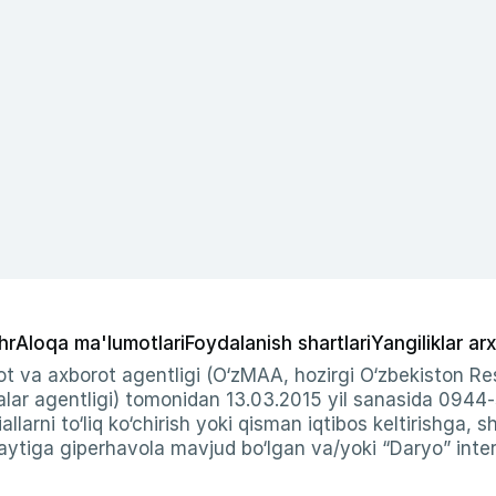
hr
Aloqa ma'lumotlari
Foydalanish shartlari
Yangiliklar arx
t va axborot agentligi (O‘zMAA, hozirgi O‘zbekiston Res
ar agentligi) tomonidan 13.03.2015 yil sanasida 0944
allarni to‘liq ko‘chirish yoki qisman iqtibos keltirishga, 
ytiga giperhavola mavjud bo‘lgan va/yoki “Daryo” intern