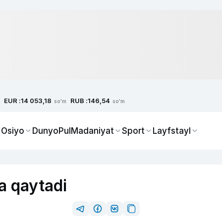
EUR :
RUB :
14 053,18
146,54
so'm
so'm
 Osiyo
Dunyo
Pul
Madaniyat
Sport
Layfstayl
a qaytadi