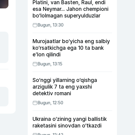
Platini, van Basten, Raul, endi
esa Neymar... Jahon chempioni
bo‘lolmagan superyulduzlar
Bugun, 13:30
Murojaatlar bo‘yicha eng salbiy
ko‘rsatkichga ega 10 ta bank
e’lon qilindi
Bugun, 13:15
So‘nggi yillarning o‘qishga
arzigulik 7 ta eng yaxshi
detektiv romani
Bugun, 12:50
Ukraina o‘zining yangi ballistik
raketasini sinovdan o‘tkazdi
Bugun, 12:42