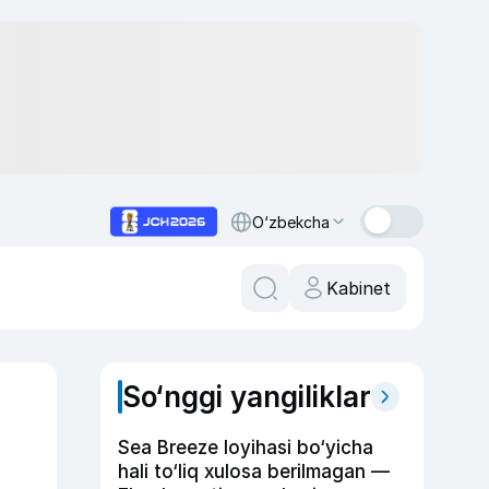
O‘zbekcha
Kabinet
So‘nggi yangiliklar
Sea Breeze loyihasi bo‘yicha
hali to‘liq xulosa berilmagan —