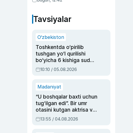
Tavsiyalar
O‘zbekiston
Toshkentda o‘pirilib
tushgan yo‘l qurilishi
bo‘yicha 6 kishiga sud
hukmi o‘qildi
10:10 / 05.08.2026
Madaniyat
“U boshqalar baxti uchun
tug‘ilgan edi”. Bir umr
otasini kutgan aktrisa va
dublyaj ustasi Rimma
13:55 / 04.08.2026
Ahmedovaning
sinovlarga to‘la hayoti