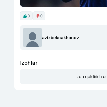
0
0
azizbeknakhanov
Izohlar
Izoh qoldirish 