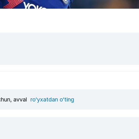
uchun, avval
ro‘yxatdan o‘ting