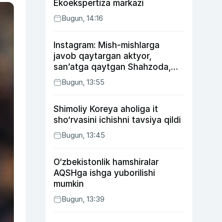
Ekoekspertiza markazi
Bugun, 14:16
Instagram: Mish-mishlarga
javob qaytargan aktyor,
san’atga qaytgan Shahzoda,
yo‘lga asfalt yotqizgan
Bugun, 13:55
Jahongir Otajonov
Shimoliy Koreya aholiga it
sho‘rvasini ichishni tavsiya qildi
Bugun, 13:45
O‘zbekistonlik hamshiralar
AQSHga ishga yuborilishi
mumkin
Bugun, 13:39