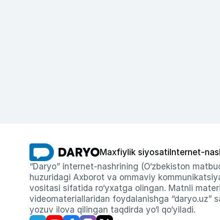
Maxfiylik siyosati
Internet-nas
“Daryo” internet-nashrining (O‘zbekiston matbuo
huzuridagi Axborot va ommaviy kommunikatsiyal
vositasi sifatida ro‘yxatga olingan. Matnli materi
videomateriallaridan foydalanishga “daryo.uz” sa
yozuv ilova qilingan taqdirda yo‘l qo‘yiladi.