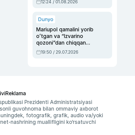
12:24 / 01.08.2026
ayblovlardan asrab
qolgan voqea
Dunyo
Mariupol qamalini yorib
oʻtgan va “Izvarino
qozoni”dan chiqqan
qahramon — Ukraina
19:50 / 29.07.2026
armiyasi bosh
qoʻmondoni Drapatiy
haqida
ivi
Reklama
publikasi Prezidenti Administratsiyasi
-sonli guvohnoma bilan ommaviy axborot
shuningdek, fotografik, grafik, audio va/yoki
et-nashrining muallifligini ko‘rsatuvchi