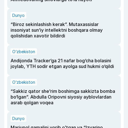
Dunyo
“Biroz sekinlashish kerak”. Mutaxassislar
insoniyat sun’iy intellektni boshqara olmay
qolishidan xavotir bildirdi
O‘zbekiston
Andijonda Tracker’ga 21 nafar bog‘cha bolasini
joylab, YTH sodir etgan ayolga sud hukmi o‘qildi
O‘zbekiston
“Sakkiz qator she’rim boshimga sakkizta bomba
bo‘lgan”. Abdulla Oripovni siyosiy ayblovlardan
asrab qolgan voqea
Dunyo
Mariupol qamalini yorib oʻtgan va “Izvarino