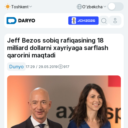
Toshkent
O‘zbekcha
Jeff Bezos sobiq rafiqasining 18
milliard dollarni xayriyaga sarflash
qarorini maqtadi
Dunyo
17:29 / 29.05.2019
917