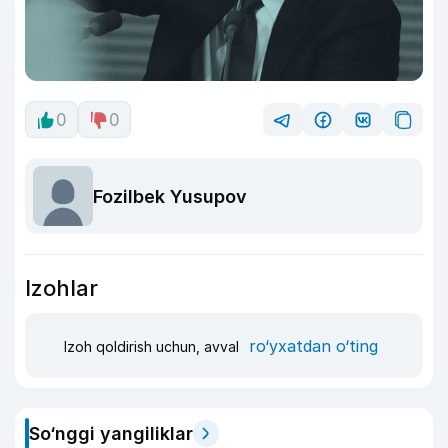
0
0
Fozilbek Yusupov
Izohlar
ro‘yxatdan o‘ting
Izoh qoldirish uchun, avval
So‘nggi yangiliklar