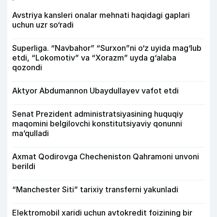
Avstriya kansleri onalar mehnati haqidagi gaplari
uchun uzr so‘radi
Superliga. “Navbahor” “Surxon”ni o‘z uyida mag‘lub
etdi, “Lokomotiv” va “Xorazm” uyda g‘alaba
qozondi
Aktyor Abdu­mannon Ubaydullayev vafot etdi
Senat Prezident administratsiyasining huquqiy
maqomini belgilovchi konstitutsiyaviy qonunni
ma’qulladi
Axmat Qodirovga Checheniston Qahramoni unvoni
berildi
“Manchester Siti” tarixiy transferni yakunladi
Elektromobil xaridi uchun avtokredit foizining bir