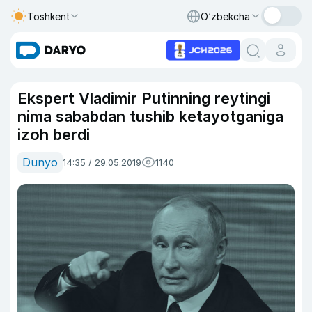
Toshkent
O‘zbekcha
Ekspert Vladimir Putinning reytingi
nima sababdan tushib ketayotganiga
izoh berdi
Dunyo
14:35 / 29.05.2019
1140