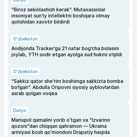
“Biroz sekinlashish kerak”. Mutaxassislar
insoniyat sun’iy intellektni boshqara olmay
qolishidan xavotir bildirdi
O‘zbekiston
Andijonda Tracker’ga 21 nafar bog‘cha bolasini
joylab, YTH sodir etgan ayolga sud hukmi o‘qildi
O‘zbekiston
“Sakkiz qator she’rim boshimga sakkizta bomba
bo‘lgan”. Abdulla Oripovni siyosiy ayblovlardan
asrab qolgan voqea
Dunyo
Mariupol qamalini yorib oʻtgan va “Izvarino
qozoni”dan chiqqan qahramon — Ukraina
armiyasi bosh qoʻmondoni Drapatiy haqida