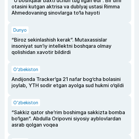
“U boshqalar baxti uchun tug‘ilgan edi”. Bir umr
otasini kutgan aktrisa va dublyaj ustasi Rimma
Ahmedovaning sinovlarga to‘la hayoti
Dunyo
“Biroz sekinlashish kerak”. Mutaxassislar
insoniyat sun’iy intellektni boshqara olmay
qolishidan xavotir bildirdi
O‘zbekiston
Andijonda Tracker’ga 21 nafar bog‘cha bolasini
joylab, YTH sodir etgan ayolga sud hukmi o‘qildi
O‘zbekiston
“Sakkiz qator she’rim boshimga sakkizta bomba
bo‘lgan”. Abdulla Oripovni siyosiy ayblovlardan
asrab qolgan voqea