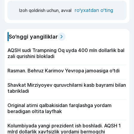
ro‘yxatdan o‘ting
Izoh qoldirish uchun, avval
So‘nggi yangiliklar
AQSH sudi Trampning Oq uyda 400 mln dollarlik bal
zali qurishini blokladi
Rasman. Behruz Karimov Yevropa jamoasiga o‘tdi
Shavkat Mirziyoyev quruvchilarni kasb bayrami bilan
tabrikladi
Original atirni qalbakisidan farqlashga yordam
beradigan oltita layfhak
Kolumbiyada yangi prezident ish boshladi. AQSH 1
mlrd dollarlik xavfsizlik yordami bermoqchi