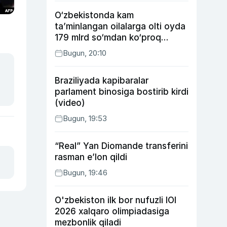
O‘zbekistonda kam
ta’minlangan oilalarga olti oyda
179 mlrd so‘mdan ko‘proq
ijtimoiy keshbek to‘lab berildi
Bugun, 20:10
Braziliyada kapibaralar
parlament binosiga bostirib kirdi
(video)
Bugun, 19:53
“Real” Yan Diomande transferini
rasman e’lon qildi
Bugun, 19:46
O'zbekiston ilk bor nufuzli IOI
2026 xalqaro olimpiadasiga
mezbonlik qiladi