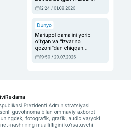
Oripovni siyosiy
12:24 / 01.08.2026
ayblovlardan asrab
qolgan voqea
Dunyo
Mariupol qamalini yorib
oʻtgan va “Izvarino
qozoni”dan chiqqan
qahramon — Ukraina
19:50 / 29.07.2026
armiyasi bosh
qoʻmondoni Drapatiy
haqida
ivi
Reklama
publikasi Prezidenti Administratsiyasi
-sonli guvohnoma bilan ommaviy axborot
shuningdek, fotografik, grafik, audio va/yoki
et-nashrining muallifligini ko‘rsatuvchi