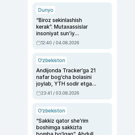
sinovlarga to‘la hayoti
Dunyo
“Biroz sekinlashish
kerak”. Mutaxassislar
insoniyat sun’iy
intellektni boshqara
12:40 / 04.08.2026
olmay qolishidan xavotir
bildirdi
O‘zbekiston
Andijonda Tracker’ga 21
nafar bog‘cha bolasini
joylab, YTH sodir etgan
ayolga sud hukmi o‘qildi
23:41 / 03.08.2026
O‘zbekiston
“Sakkiz qator she’rim
boshimga sakkizta
bomba bo‘lgan”. Abdulla