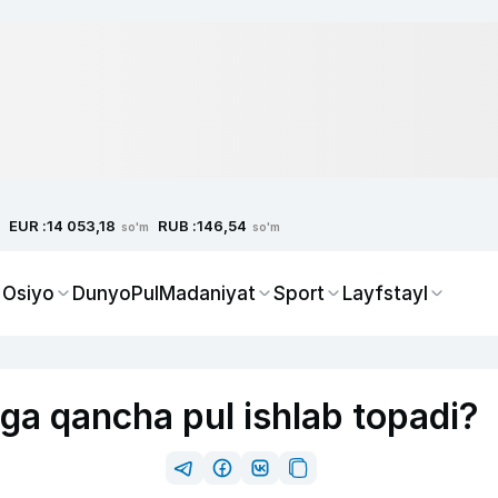
EUR :
RUB :
14 053,18
146,54
so'm
so'm
 Osiyo
Dunyo
Pul
Madaniyat
Sport
Layfstayl
iga qancha pul ishlab topadi?