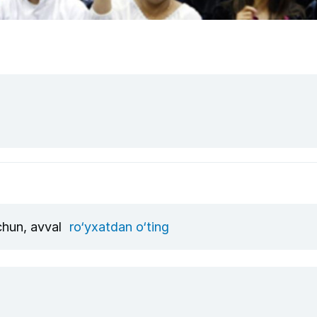
uchun, avval
ro‘yxatdan o‘ting