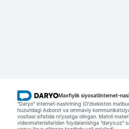
Maxfiylik siyosati
Internet-nas
“Daryo” internet-nashrining (O‘zbekiston matbuo
huzuridagi Axborot va ommaviy kommunikatsiyal
vositasi sifatida ro‘yxatga olingan. Matnli materi
videomateriallaridan foydalanishga “daryo.uz” sa