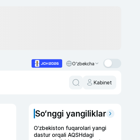
O‘zbekcha
Kabinet
So‘nggi yangiliklar
O‘zbekiston fuqarolari yangi
dastur orqali AQSHdagi