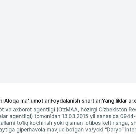
hr
Aloqa ma'lumotlari
Foydalanish shartlari
Yangiliklar arx
t va axborot agentligi (O‘zMAA, hozirgi O‘zbekiston Res
ar agentligi) tomonidan 13.03.2015 yil sanasida 0944
allarni to‘liq ko‘chirish yoki qisman iqtibos keltirishga, 
ytiga giperhavola mavjud bo‘lgan va/yoki “Daryo” intern