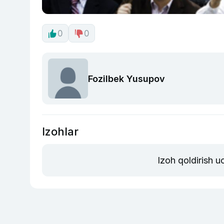
0
0
Fozilbek Yusupov
Izohlar
Izoh qoldirish 