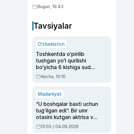
Bugun, 19:43
Tavsiyalar
O‘zbekiston
Toshkentda o‘pirilib
tushgan yo‘l qurilishi
bo‘yicha 6 kishiga sud
hukmi o‘qildi
Kecha, 10:10
Madaniyat
“U boshqalar baxti uchun
tug‘ilgan edi”. Bir umr
otasini kutgan aktrisa va
dublyaj ustasi Rimma
13:55 / 04.08.2026
Ahmedovaning