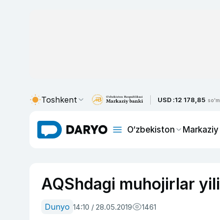
Toshkent
USD :
12 178,85
so'm
O‘zbekiston
Markaziy
AQShdagi muhojirlar yil
Dunyo
14:10 / 28.05.2019
1461