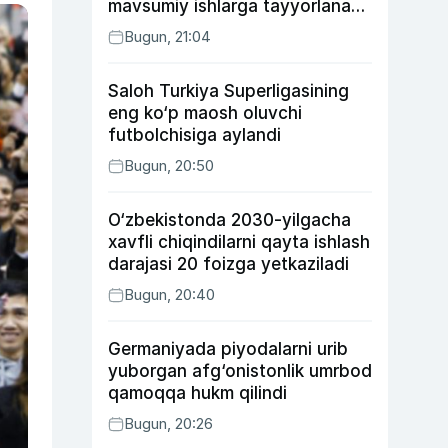
mavsumiy ishlarga tayyorlanadi
va joylashtiriladi
Bugun, 21:04
Saloh Turkiya Superligasining
eng ko‘p maosh oluvchi
futbolchisiga aylandi
Bugun, 20:50
O‘zbekistonda 2030-yilgacha
xavfli chiqindilarni qayta ishlash
darajasi 20 foizga yetkaziladi
Bugun, 20:40
Germaniyada piyodalarni urib
yuborgan afg‘onistonlik umrbod
qamoqqa hukm qilindi
Bugun, 20:26