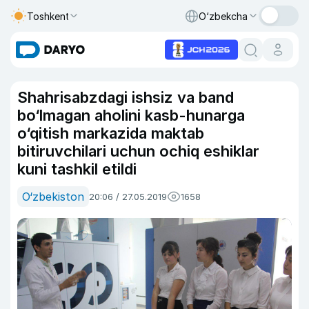
Toshkent
O‘zbekcha
Shahrisabzdagi ishsiz va band
bo‘lmagan aholini kasb-hunarga
o‘qitish markazida maktab
bitiruvchilari uchun ochiq eshiklar
kuni tashkil etildi
O‘zbekiston
20:06 / 27.05.2019
1658