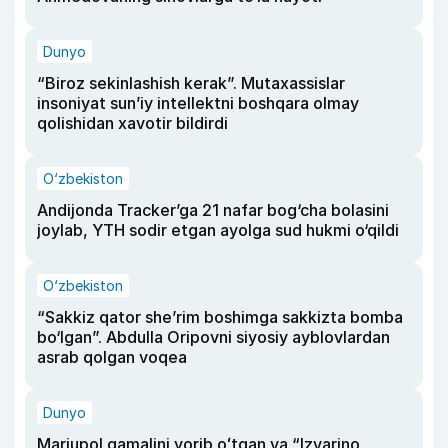
Dunyo
“Biroz sekinlashish kerak”. Mutaxassislar
insoniyat sun’iy intellektni boshqara olmay
qolishidan xavotir bildirdi
O‘zbekiston
Andijonda Tracker’ga 21 nafar bog‘cha bolasini
joylab, YTH sodir etgan ayolga sud hukmi o‘qildi
O‘zbekiston
“Sakkiz qator she’rim boshimga sakkizta bomba
bo‘lgan”. Abdulla Oripovni siyosiy ayblovlardan
asrab qolgan voqea
Dunyo
Mariupol qamalini yorib oʻtgan va “Izvarino