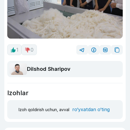
1
0
Dilshod Sharipov
Izohlar
ro‘yxatdan o‘ting
Izoh qoldirish uchun, avval