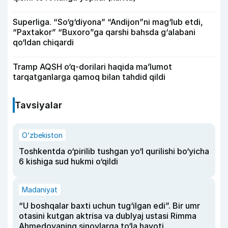
Superliga. “So‘g‘diyona” “Andijon”ni mag‘lub etdi,
“Paxtakor” “Buxoro”ga qarshi bahsda g‘alabani
qo‘ldan chiqardi
Tramp AQSH o‘q-dorilari haqida ma’lumot
tarqatganlarga qamoq bilan tahdid qildi
Tavsiyalar
O‘zbekiston
Toshkentda o‘pirilib tushgan yo‘l qurilishi bo‘yicha
6 kishiga sud hukmi o‘qildi
Madaniyat
“U boshqalar baxti uchun tug‘ilgan edi”. Bir umr
otasini kutgan aktrisa va dublyaj ustasi Rimma
Ahmedovaning sinovlarga to‘la hayoti