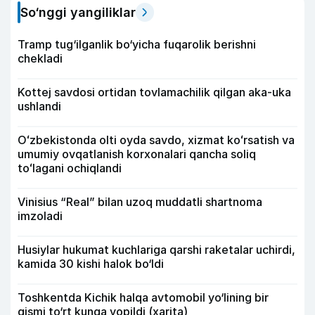
So‘nggi yangiliklar
Tramp tug‘ilganlik bo‘yicha fuqarolik berishni
chekladi
Kottej savdosi ortidan tovlamachilik qilgan aka-uka
ushlandi
Oʻzbekistonda olti oyda savdo, xizmat koʻrsatish va
umumiy ovqatlanish korxonalari qancha soliq
toʻlagani ochiqlandi
Vinisius “Real” bilan uzoq muddatli shartnoma
imzoladi
Husiylar hukumat kuchlariga qarshi raketalar uchirdi,
kamida 30 kishi halok bo‘ldi
Toshkentda Kichik halqa avtomobil yo‘lining bir
qismi to‘rt kunga yopildi (xarita)