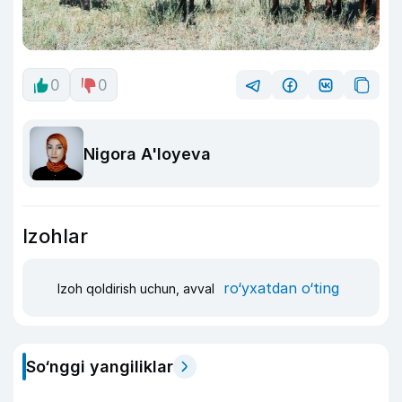
0
0
Nigora A'loyeva
Izohlar
ro‘yxatdan o‘ting
Izoh qoldirish uchun, avval
So‘nggi yangiliklar