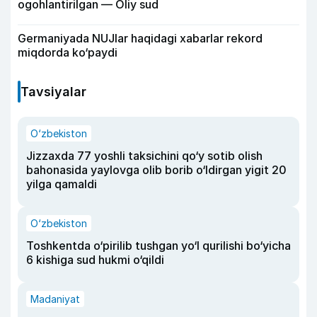
ogohlantirilgan — Oliy sud
Germaniyada NUJlar haqidagi xabarlar rekord
miqdorda ko‘paydi
Tavsiyalar
O‘zbekiston
Jizzaxda 77 yoshli taksichini qo‘y sotib olish
bahonasida yaylovga olib borib o‘ldirgan yigit 20
yilga qamaldi
O‘zbekiston
Toshkentda o‘pirilib tushgan yo‘l qurilishi bo‘yicha
6 kishiga sud hukmi o‘qildi
Madaniyat