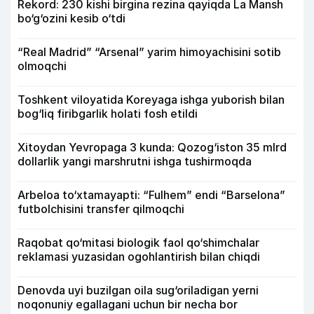
Rekord: 230 kishi birgina rezina qayiqda La Mansh
bo‘g‘ozini kesib o‘tdi
“Real Madrid” “Arsenal” yarim himoyachisini sotib
olmoqchi
Toshkent viloyatida Koreyaga ishga yuborish bilan
bog‘liq firibgarlik holati fosh etildi
Xitoydan Yevropaga 3 kunda: Qozog‘iston 35 mlrd
dollarlik yangi marshrutni ishga tushirmoqda
Arbeloa to‘xtamayapti: “Fulhem” endi “Barselona”
futbolchisini transfer qilmoqchi
Raqobat qo‘mitasi biologik faol qo‘shimchalar
reklamasi yuzasidan ogohlantirish bilan chiqdi
Denovda uyi buzilgan oila sug‘oriladigan yerni
noqonuniy egallagani uchun bir necha bor