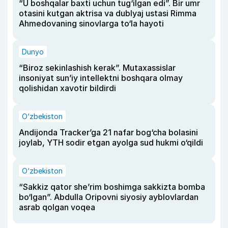
“U boshqalar baxti uchun tug‘ilgan edi”. Bir umr
otasini kutgan aktrisa va dublyaj ustasi Rimma
Ahmedovaning sinovlarga to‘la hayoti
Dunyo
“Biroz sekinlashish kerak”. Mutaxassislar
insoniyat sun’iy intellektni boshqara olmay
qolishidan xavotir bildirdi
O‘zbekiston
Andijonda Tracker’ga 21 nafar bog‘cha bolasini
joylab, YTH sodir etgan ayolga sud hukmi o‘qildi
O‘zbekiston
“Sakkiz qator she’rim boshimga sakkizta bomba
bo‘lgan”. Abdulla Oripovni siyosiy ayblovlardan
asrab qolgan voqea