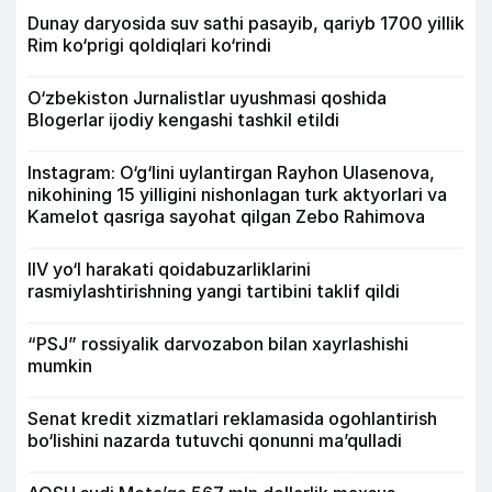
Dunay daryosida suv sathi pasayib, qariyb 1700 yillik
Rim ko‘prigi qoldiqlari ko‘rindi
O‘zbekiston Jurnalistlar uyushmasi qoshida
Blogerlar ijodiy kengashi tashkil etildi
Instagram: O‘g‘lini uylantirgan Rayhon Ulasenova,
nikohining 15 yilligini nishonlagan turk aktyorlari va
Kamelot qasriga sayohat qilgan Zebo Rahimova
IIV yo‘l harakati qoidabuzarliklarini
rasmiylashtirishning yangi tartibini taklif qildi
“PSJ” rossiyalik darvozabon bilan xayrlashishi
mumkin
Senat kredit xizmatlari reklamasida ogohlantirish
bo‘lishini nazarda tutuvchi qonunni ma’qulladi