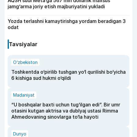
AQSH sudi Meta’ga 567 mln dollarlik maxsus
jamg‘arma joriy etish majburiyatini yukladi
Yozda terlashni kamaytirishga yordam beradigan 3
odat
Tavsiyalar
O‘zbekiston
Toshkentda o‘pirilib tushgan yo‘l qurilishi bo‘yicha
6 kishiga sud hukmi o‘qildi
Madaniyat
“U boshqalar baxti uchun tug‘ilgan edi”. Bir umr
otasini kutgan aktrisa va dublyaj ustasi Rimma
Ahmedovaning sinovlarga to‘la hayoti
Dunyo