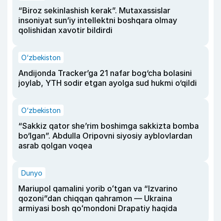
“Biroz sekinlashish kerak”. Mutaxassislar
insoniyat sun’iy intellektni boshqara olmay
qolishidan xavotir bildirdi
O‘zbekiston
Andijonda Tracker’ga 21 nafar bog‘cha bolasini
joylab, YTH sodir etgan ayolga sud hukmi o‘qildi
O‘zbekiston
“Sakkiz qator she’rim boshimga sakkizta bomba
bo‘lgan”. Abdulla Oripovni siyosiy ayblovlardan
asrab qolgan voqea
Dunyo
Mariupol qamalini yorib oʻtgan va “Izvarino
qozoni”dan chiqqan qahramon — Ukraina
armiyasi bosh qoʻmondoni Drapatiy haqida