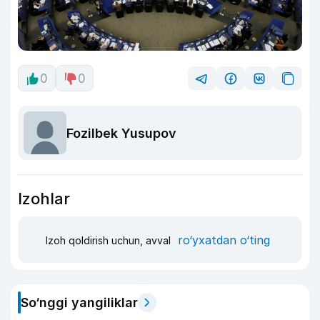
0
0
Fozilbek Yusupov
Izohlar
ro‘yxatdan o‘ting
Izoh qoldirish uchun, avval
So‘nggi yangiliklar