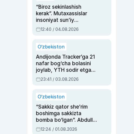
“Biroz sekinlashish
kerak”. Mutaxassislar
insoniyat sun’iy
intellektni boshqara
12:40 / 04.08.2026
olmay qolishidan xavotir
bildirdi
O‘zbekiston
Andijonda Tracker’ga 21
nafar bog‘cha bolasini
joylab, YTH sodir etgan
ayolga sud hukmi o‘qildi
23:41 / 03.08.2026
O‘zbekiston
“Sakkiz qator she’rim
boshimga sakkizta
bomba bo‘lgan”. Abdulla
Oripovni siyosiy
12:24 / 01.08.2026
ayblovlardan asrab