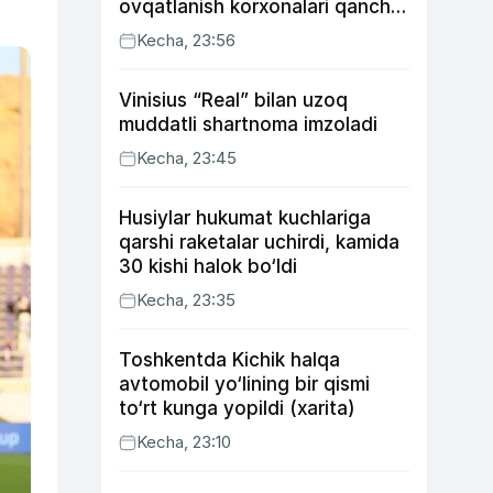
ovqatlanish korxonalari qancha
soliq toʻlagani ochiqlandi
Kecha, 23:56
Vinisius “Real” bilan uzoq
muddatli shartnoma imzoladi
Kecha, 23:45
Husiylar hukumat kuchlariga
qarshi raketalar uchirdi, kamida
30 kishi halok bo‘ldi
Kecha, 23:35
Toshkentda Kichik halqa
avtomobil yo‘lining bir qismi
to‘rt kunga yopildi (xarita)
Kecha, 23:10