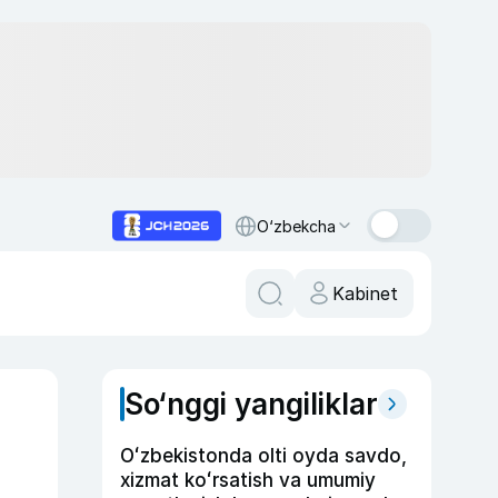
O‘zbekcha
Kabinet
So‘nggi yangiliklar
Oʻzbekistonda olti oyda savdo,
xizmat koʻrsatish va umumiy