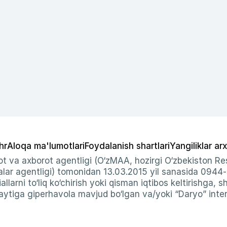
hr
Aloqa ma'lumotlari
Foydalanish shartlari
Yangiliklar arx
t va axborot agentligi (O‘zMAA, hozirgi O‘zbekiston Res
ar agentligi) tomonidan 13.03.2015 yil sanasida 0944
allarni to‘liq ko‘chirish yoki qisman iqtibos keltirishga, 
ytiga giperhavola mavjud bo‘lgan va/yoki “Daryo” intern