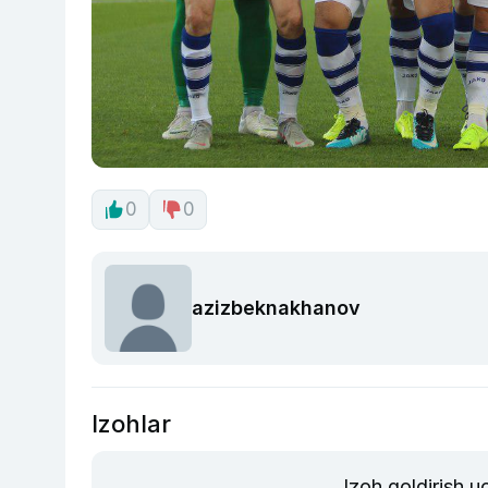
0
0
azizbeknakhanov
Izohlar
Izoh qoldirish 