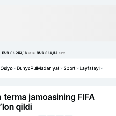
EUR :
RUB :
14 053,18
146,54
so'm
so'm
 Osiyo
Dunyo
Pul
Madaniyat
Sport
Layfstayl
n terma jamoasining FIFA
lon qildi