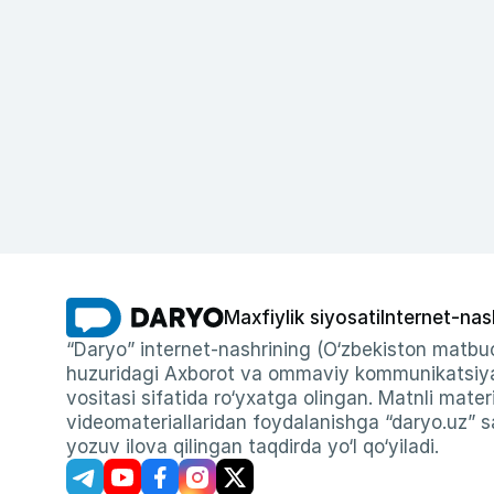
Maxfiylik siyosati
Internet-nas
“Daryo” internet-nashrining (O‘zbekiston matbuo
huzuridagi Axborot va ommaviy kommunikatsiyal
vositasi sifatida ro‘yxatga olingan. Matnli materi
videomateriallaridan foydalanishga “daryo.uz” sa
yozuv ilova qilingan taqdirda yo‘l qo‘yiladi.