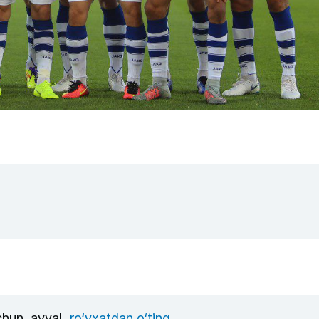
uchun, avval
ro‘yxatdan o‘ting