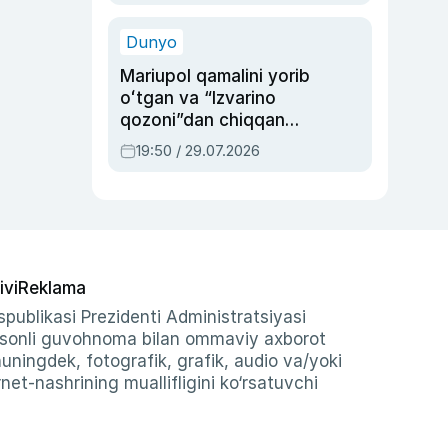
qolgan voqea
Dunyo
Mariupol qamalini yorib
oʻtgan va “Izvarino
qozoni”dan chiqqan
qahramon — Ukraina
19:50 / 29.07.2026
armiyasi bosh
qoʻmondoni Drapatiy
haqida
ivi
Reklama
publikasi Prezidenti Administratsiyasi
-sonli guvohnoma bilan ommaviy axborot
shuningdek, fotografik, grafik, audio va/yoki
et-nashrining muallifligini ko‘rsatuvchi