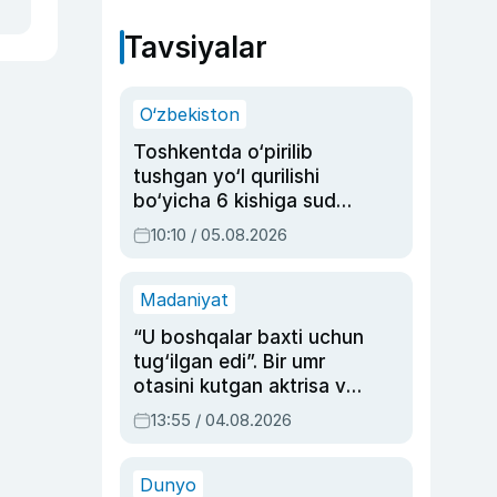
Tavsiyalar
O‘zbekiston
Toshkentda o‘pirilib
tushgan yo‘l qurilishi
bo‘yicha 6 kishiga sud
hukmi o‘qildi
10:10 / 05.08.2026
Madaniyat
“U boshqalar baxti uchun
tug‘ilgan edi”. Bir umr
otasini kutgan aktrisa va
dublyaj ustasi Rimma
13:55 / 04.08.2026
Ahmedovaning
sinovlarga to‘la hayoti
Dunyo