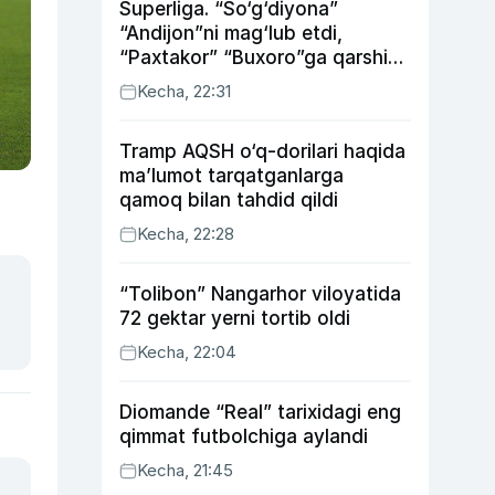
Superliga. “So‘g‘diyona”
“Andijon”ni mag‘lub etdi,
“Paxtakor” “Buxoro”ga qarshi
bahsda g‘alabani qo‘ldan
Kecha, 22:31
chiqardi
Tramp AQSH o‘q-dorilari haqida
ma’lumot tarqatganlarga
qamoq bilan tahdid qildi
Kecha, 22:28
“Tolibon” Nangarhor viloyatida
72 gektar yerni tortib oldi
Kecha, 22:04
Diomande “Real” tarixidagi eng
qimmat futbolchiga aylandi
Kecha, 21:45