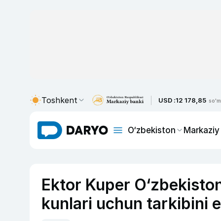
Toshkent
USD :
12 178,85
so'm
O‘zbekiston
Markaziy
Ektor Kuper O‘zbekisto
kunlari uchun tarkibini e’