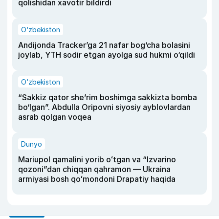
qolishidan xavotir bildirdi
O‘zbekiston
Andijonda Tracker’ga 21 nafar bog‘cha bolasini
joylab, YTH sodir etgan ayolga sud hukmi o‘qildi
O‘zbekiston
“Sakkiz qator she’rim boshimga sakkizta bomba
bo‘lgan”. Abdulla Oripovni siyosiy ayblovlardan
asrab qolgan voqea
Dunyo
Mariupol qamalini yorib oʻtgan va “Izvarino
qozoni”dan chiqqan qahramon — Ukraina
armiyasi bosh qoʻmondoni Drapatiy haqida