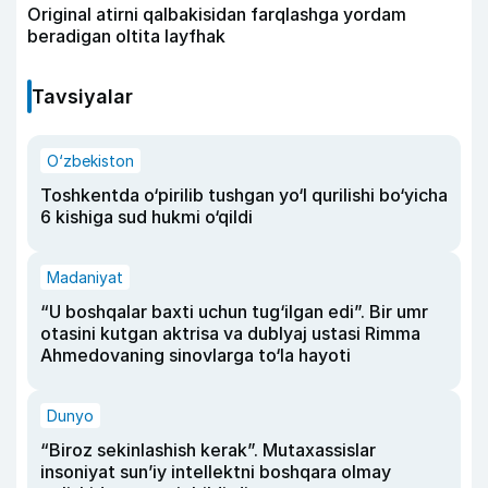
Original atirni qalbakisidan farqlashga yordam
beradigan oltita layfhak
Tavsiyalar
O‘zbekiston
Toshkentda o‘pirilib tushgan yo‘l qurilishi bo‘yicha
6 kishiga sud hukmi o‘qildi
Madaniyat
“U boshqalar baxti uchun tug‘ilgan edi”. Bir umr
otasini kutgan aktrisa va dublyaj ustasi Rimma
Ahmedovaning sinovlarga to‘la hayoti
Dunyo
“Biroz sekinlashish kerak”. Mutaxassislar
insoniyat sun’iy intellektni boshqara olmay