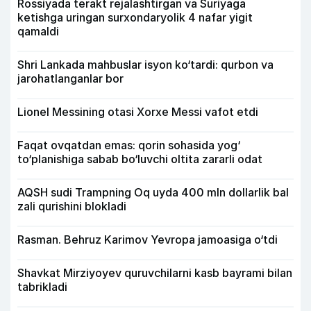
Rossiyada terakt rejalashtirgan va Suriyaga
ketishga uringan surxondaryolik 4 nafar yigit
qamaldi
Shri Lankada mahbuslar isyon ko‘tardi: qurbon va
jarohatlanganlar bor
Lionel Messining otasi Xorxe Messi vafot etdi
Faqat ovqatdan emas: qorin sohasida yog‘
to‘planishiga sabab bo‘luvchi oltita zararli odat
AQSH sudi Trampning Oq uyda 400 mln dollarlik bal
zali qurishini blokladi
Rasman. Behruz Karimov Yevropa jamoasiga o‘tdi
Shavkat Mirziyoyev quruvchilarni kasb bayrami bilan
tabrikladi