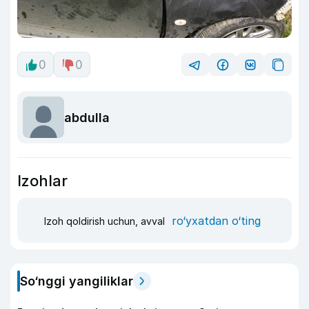
0
0
abdulla
Izohlar
ro‘yxatdan o‘ting
Izoh qoldirish uchun, avval
So‘nggi yangiliklar