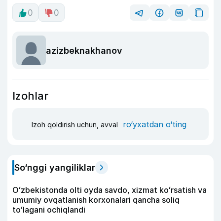
0
0
azizbeknakhanov
Izohlar
ro‘yxatdan o‘ting
Izoh qoldirish uchun, avval
So‘nggi yangiliklar
Oʻzbekistonda olti oyda savdo, xizmat koʻrsatish va
umumiy ovqatlanish korxonalari qancha soliq
toʻlagani ochiqlandi