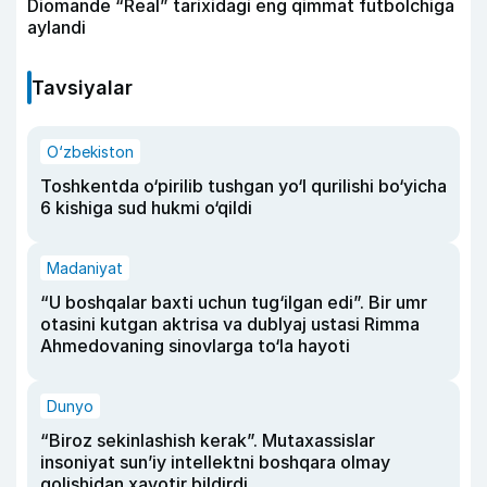
Diomande “Real” tarixidagi eng qimmat futbolchiga
aylandi
Tavsiyalar
O‘zbekiston
Toshkentda o‘pirilib tushgan yo‘l qurilishi bo‘yicha
6 kishiga sud hukmi o‘qildi
Madaniyat
“U boshqalar baxti uchun tug‘ilgan edi”. Bir umr
otasini kutgan aktrisa va dublyaj ustasi Rimma
Ahmedovaning sinovlarga to‘la hayoti
Dunyo
“Biroz sekinlashish kerak”. Mutaxassislar
insoniyat sun’iy intellektni boshqara olmay
qolishidan xavotir bildirdi