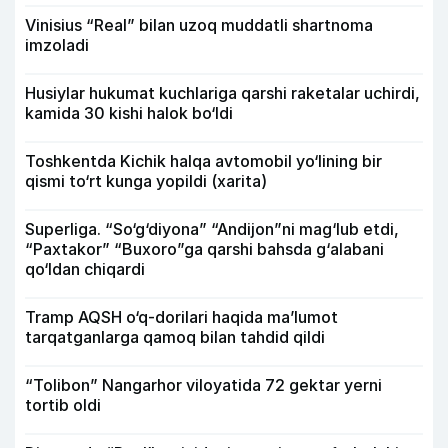
Vinisius “Real” bilan uzoq muddatli shartnoma
imzoladi
Husiylar hukumat kuchlariga qarshi raketalar uchirdi,
kamida 30 kishi halok bo‘ldi
Toshkentda Kichik halqa avtomobil yo‘lining bir
qismi to‘rt kunga yopildi (xarita)
Superliga. “So‘g‘diyona” “Andijon”ni mag‘lub etdi,
“Paxtakor” “Buxoro”ga qarshi bahsda g‘alabani
qo‘ldan chiqardi
Tramp AQSH o‘q-dorilari haqida ma’lumot
tarqatganlarga qamoq bilan tahdid qildi
“Tolibon” Nangarhor viloyatida 72 gektar yerni
tortib oldi