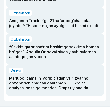
O‘zbekiston
Andijonda Tracker’ga 21 nafar bog‘cha bolasini
joylab, YTH sodir etgan ayolga sud hukmi o‘qildi
O‘zbekiston
“Sakkiz qator she’rim boshimga sakkizta bomba
bo‘lgan”. Abdulla Oripovni siyosiy ayblovlardan
asrab qolgan voqea
Dunyo
Mariupol qamalini yorib oʻtgan va “Izvarino
qozoni”dan chiqqan qahramon — Ukraina
armiyasi bosh qoʻmondoni Drapatiy haqida