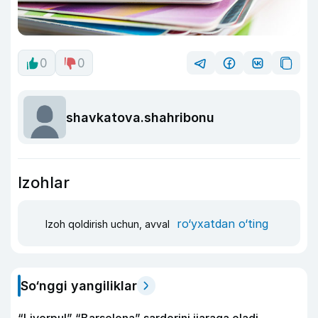
0
0
shavkatova.shahribonu
Izohlar
ro‘yxatdan o‘ting
Izoh qoldirish uchun, avval
So‘nggi yangiliklar