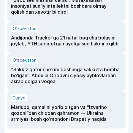
“Biroz sekinlashish kerak”. Mutaxassislar
insoniyat sun’iy intellektni boshqara olmay
qolishidan xavotir bildirdi
O‘zbekiston
Andijonda Tracker’ga 21 nafar bog‘cha bolasini
joylab, YTH sodir etgan ayolga sud hukmi o‘qildi
O‘zbekiston
“Sakkiz qator she’rim boshimga sakkizta bomba
bo‘lgan”. Abdulla Oripovni siyosiy ayblovlardan
asrab qolgan voqea
Dunyo
Mariupol qamalini yorib oʻtgan va “Izvarino
qozoni”dan chiqqan qahramon — Ukraina
armiyasi bosh qoʻmondoni Drapatiy haqida