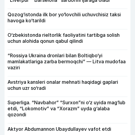
“Liverpul” “Barselona” sardorini ijaraga oladi
Qozog‘istonda ilk bor yo‘lovchili uchuvchisiz taksi
havoga ko‘tarildi
O‘zbekistonda rieltorlik faoliyatini tartibga solish
uchun alohida qonun qabul qilindi
“Rossiya Ukraina dronlari bilan Boltiqbo‘yi
mamlakatlariga zarba bermoqchi” — Litva mudofaa
vaziri
Avstriya kansleri onalar mehnati haqidagi gaplari
uchun uzr so‘radi
Superliga. “Navbahor” “Surxon”ni o‘z uyida mag‘lub
etdi, “Lokomotiv” va “Xorazm” uyda g‘alaba
qozondi
Aktyor Abdu­mannon Ubaydullayev vafot etdi