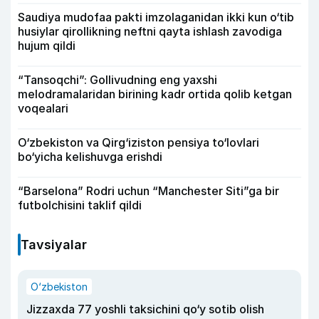
Saudiya mudofaa pakti imzolaganidan ikki kun o‘tib
husiylar qirollikning neftni qayta ishlash zavodiga
hujum qildi
“Tansoqchi”: Gollivudning eng yaxshi
melodramalaridan birining kadr ortida qolib ketgan
voqealari
O‘zbekiston va Qirg‘iziston pensiya to‘lovlari
bo‘yicha kelishuvga erishdi
“Barselona” Rodri uchun “Manchester Siti”ga bir
futbolchisini taklif qildi
Tavsiyalar
O‘zbekiston
Jizzaxda 77 yoshli taksichini qo‘y sotib olish