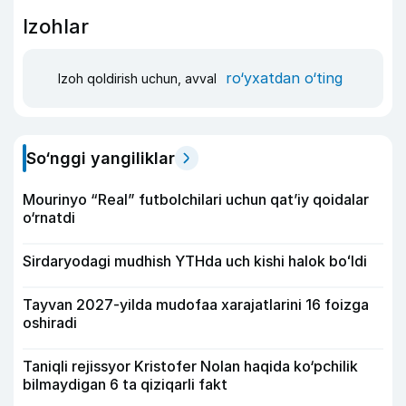
Izohlar
ro‘yxatdan o‘ting
Izoh qoldirish uchun, avval
So‘nggi yangiliklar
Mourinyo “Real” futbolchilari uchun qat’iy qoidalar
o‘rnatdi
Sirdaryodagi mudhish YTHda uch kishi halok boʻldi
Tayvan 2027-yilda mudofaa xarajatlarini 16 foizga
oshiradi
Taniqli rejissyor Kristofer Nolan haqida ko‘pchilik
bilmaydigan 6 ta qiziqarli fakt