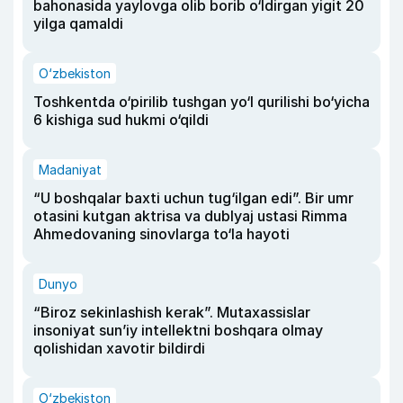
bahonasida yaylovga olib borib o‘ldirgan yigit 20
yilga qamaldi
O‘zbekiston
Toshkentda o‘pirilib tushgan yo‘l qurilishi bo‘yicha
6 kishiga sud hukmi o‘qildi
Madaniyat
“U boshqalar baxti uchun tug‘ilgan edi”. Bir umr
otasini kutgan aktrisa va dublyaj ustasi Rimma
Ahmedovaning sinovlarga to‘la hayoti
Dunyo
“Biroz sekinlashish kerak”. Mutaxassislar
insoniyat sun’iy intellektni boshqara olmay
qolishidan xavotir bildirdi
O‘zbekiston