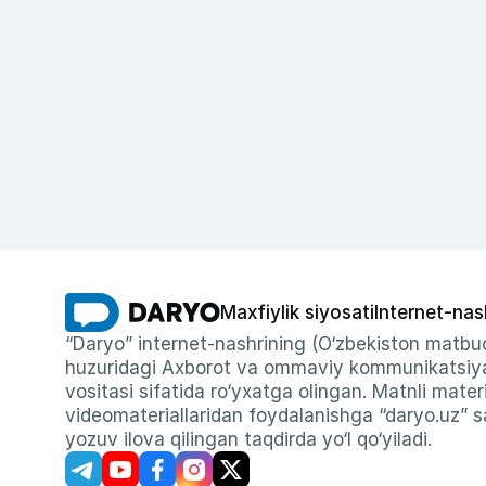
Maxfiylik siyosati
Internet-nas
“Daryo” internet-nashrining (O‘zbekiston matbuo
huzuridagi Axborot va ommaviy kommunikatsiyal
vositasi sifatida ro‘yxatga olingan. Matnli materi
videomateriallaridan foydalanishga “daryo.uz” sa
yozuv ilova qilingan taqdirda yo‘l qo‘yiladi.