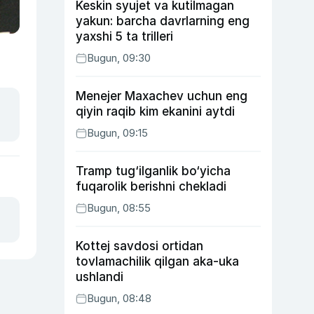
Keskin syujet va kutilmagan
yakun: barcha davrlarning eng
yaxshi 5 ta trilleri
Bugun, 09:30
Menejer Maxachev uchun eng
qiyin raqib kim ekanini aytdi
Bugun, 09:15
Tramp tug‘ilganlik bo‘yicha
fuqarolik berishni chekladi
Bugun, 08:55
Kottej savdosi ortidan
tovlamachilik qilgan aka-uka
ushlandi
Bugun, 08:48