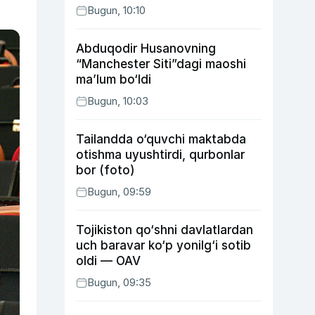
Bugun, 10:10
Abduqodir Husanovning
“Manchester Siti”dagi maoshi
ma’lum bo‘ldi
Bugun, 10:03
Tailandda o‘quvchi maktabda
otishma uyushtirdi, qurbonlar
bor (foto)
Bugun, 09:59
Tojikiston qo‘shni davlatlardan
uch baravar ko‘p yonilg‘i sotib
oldi — OAV
Bugun, 09:35