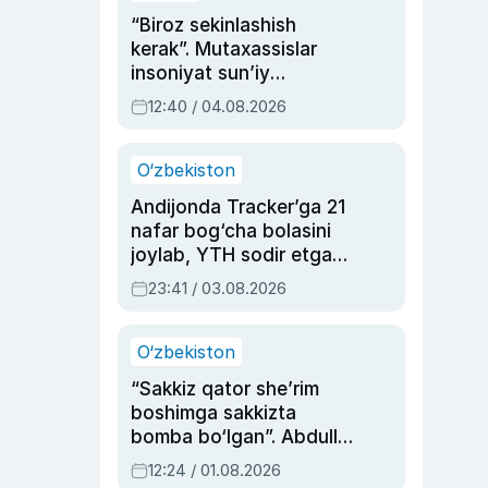
“Biroz sekinlashish
kerak”. Mutaxassislar
insoniyat sun’iy
intellektni boshqara
12:40 / 04.08.2026
olmay qolishidan xavotir
bildirdi
O‘zbekiston
Andijonda Tracker’ga 21
nafar bog‘cha bolasini
joylab, YTH sodir etgan
ayolga sud hukmi o‘qildi
23:41 / 03.08.2026
O‘zbekiston
“Sakkiz qator she’rim
boshimga sakkizta
bomba bo‘lgan”. Abdulla
Oripovni siyosiy
12:24 / 01.08.2026
ayblovlardan asrab