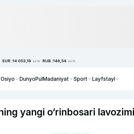
EUR :
RUB :
14 053,18
146,54
so'm
so'm
 Osiyo
Dunyo
Pul
Madaniyat
Sport
Layfstayl
ing yangi o‘rinbosari lavozim