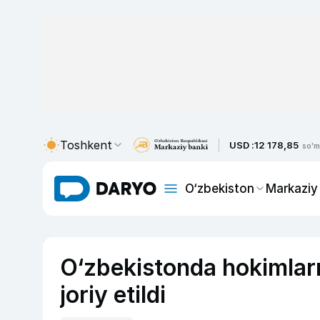
Toshkent
USD :
12 178,85
so'm
O‘zbekiston
Markaziy
O‘zbekistonda hokimlarn
joriy etildi