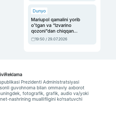
qolgan voqea
Dunyo
Mariupol qamalini yorib
oʻtgan va “Izvarino
qozoni”dan chiqqan
qahramon — Ukraina
19:50 / 29.07.2026
armiyasi bosh
qoʻmondoni Drapatiy
haqida
ivi
Reklama
publikasi Prezidenti Administratsiyasi
-sonli guvohnoma bilan ommaviy axborot
shuningdek, fotografik, grafik, audio va/yoki
et-nashrining muallifligini ko‘rsatuvchi