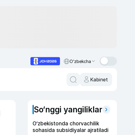
O‘zbekcha
Kabinet
So‘nggi yangiliklar
i
O‘zbekistonda chorvachilik
sohasida subsidiyalar ajratiladi