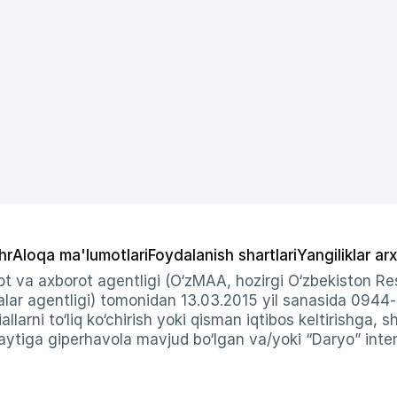
hr
Aloqa ma'lumotlari
Foydalanish shartlari
Yangiliklar arx
t va axborot agentligi (O‘zMAA, hozirgi O‘zbekiston Res
ar agentligi) tomonidan 13.03.2015 yil sanasida 0944
allarni to‘liq ko‘chirish yoki qisman iqtibos keltirishga, 
ytiga giperhavola mavjud bo‘lgan va/yoki “Daryo” intern