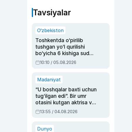
Tavsiyalar
O‘zbekiston
Toshkentda o‘pirilib
tushgan yo‘l qurilishi
bo‘yicha 6 kishiga sud
hukmi o‘qildi
10:10 / 05.08.2026
Madaniyat
“U boshqalar baxti uchun
tug‘ilgan edi”. Bir umr
otasini kutgan aktrisa va
dublyaj ustasi Rimma
13:55 / 04.08.2026
Ahmedovaning
sinovlarga to‘la hayoti
Dunyo