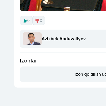
0
0
Azizbek Abduvaliyev
Izohlar
Izoh qoldirish 