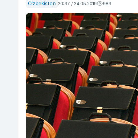
O‘zbekiston
20:37 / 24.05.2019
983