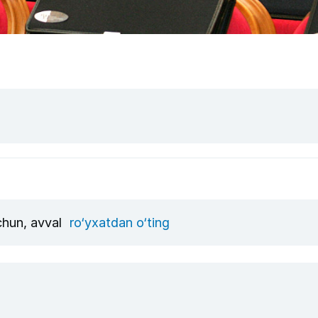
uchun, avval
ro‘yxatdan o‘ting