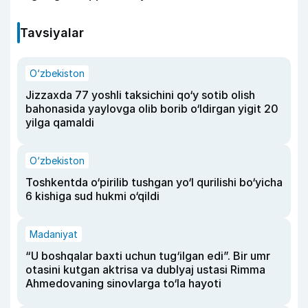
Tavsiyalar
O‘zbekiston
Jizzaxda 77 yoshli taksichini qo‘y sotib olish
bahonasida yaylovga olib borib o‘ldirgan yigit 20
yilga qamaldi
O‘zbekiston
Toshkentda o‘pirilib tushgan yo‘l qurilishi bo‘yicha
6 kishiga sud hukmi o‘qildi
Madaniyat
“U boshqalar baxti uchun tug‘ilgan edi”. Bir umr
otasini kutgan aktrisa va dublyaj ustasi Rimma
Ahmedovaning sinovlarga to‘la hayoti