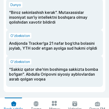
Dunyo
“Biroz sekinlashish kerak”. Mutaxassislar
insoniyat sun’iy intellektni boshqara olmay
qolishidan xavotir bildirdi
O‘zbekiston
Andijonda Tracker’ga 21 nafar bog‘cha bolasini
joylab, YTH sodir etgan ayolga sud hukmi o‘qildi
O‘zbekiston
“Sakkiz qator she’rim boshimga sakkizta bomba
bo‘lgan”. Abdulla Oripovni siyosiy ayblovlardan
asrab qolgan voqea
Bosh sahifa
Tasma
Menyu
Videolar
Daryo FM