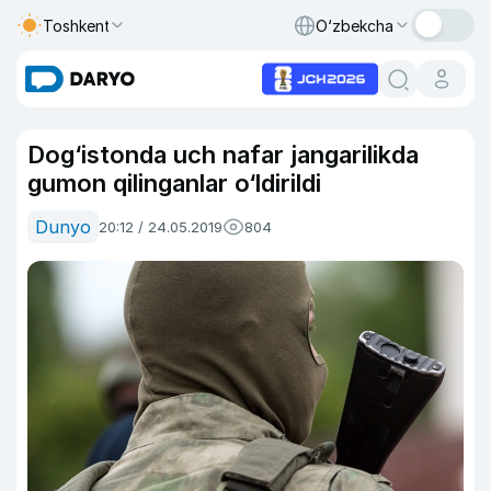
Toshkent
O‘zbekcha
Dog‘istonda uch nafar jangarilikda
gumon qilinganlar o‘ldirildi
Dunyo
20:12 / 24.05.2019
804