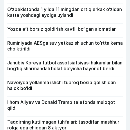
O‘zbekistonda 1 yilda 11 mingdan ortiq erkak o‘zidan
katta yoshdagi ayolga uylandi
Yozda e’tiborsiz qoldirish xavfli bo‘lgan alomatlar
Ruminiyada AESga suv yetkazish uchun toʻrtta kema
choʻktirildi
Janubiy Koreya futbol assotsiatsiyasi hakamlar bilan
bog‘liq sharmandali holat bo‘yicha bayonot berdi
Navoiyda yollanma ishchi tuproq bosib qolishidan
halok bo‘ldi
Ilhom Aliyev va Donald Tramp telefonda muloqot
qildi
Taqdirning kutilmagan tuhfalari: tasodifan mashhur
rolga ega chiqqan 8 aktyor