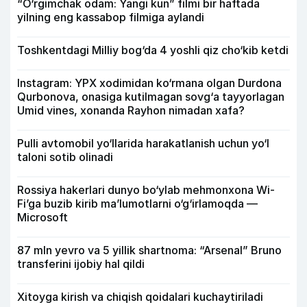
“O‘rgimchak odam: Yangi kun” filmi bir haftada
yilning eng kassabop filmiga aylandi
Toshkentdagi Milliy bog‘da 4 yoshli qiz cho‘kib ketdi
Instagram: YPX xodimidan ko‘rmana olgan Durdona
Qurbonova, onasiga kutilmagan sovg‘a tayyorlagan
Umid vines, xonanda Rayhon nimadan xafa?
Pulli avtomobil yo‘llarida harakatlanish uchun yo‘l
taloni sotib olinadi
Rossiya hakerlari dunyo bo‘ylab mehmonxona Wi-
Fi’ga buzib kirib ma’lumotlarni o‘g‘irlamoqda —
Microsoft
87 mln yevro va 5 yillik shartnoma: “Arsenal” Bruno
transferini ijobiy hal qildi
Xitoyga kirish va chiqish qoidalari kuchaytiriladi