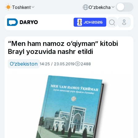
Toshkent
O‘zbekcha
“Men ham namoz o‘qiyman” kitobi
Brayl yozuvida nashr etildi
O‘zbekiston
14:25 / 23.05.2019
2488