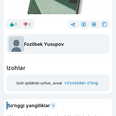
0
0
Fozilbek Yusupov
Izohlar
ro‘yxatdan o‘ting
Izoh qoldirish uchun, avval
So‘nggi yangiliklar