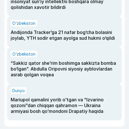
insoniyat sun’iy intellektni boshqara olmay
qolishidan xavotir bildirdi
O‘zbekiston
Andijonda Tracker’ga 21 nafar bog‘cha bolasini
joylab, YTH sodir etgan ayolga sud hukmi o‘qildi
O‘zbekiston
“Sakkiz qator she’rim boshimga sakkizta bomba
bo‘lgan”. Abdulla Oripovni siyosiy ayblovlardan
asrab qolgan voqea
Dunyo
Mariupol qamalini yorib oʻtgan va “Izvarino
qozoni”dan chiqqan qahramon — Ukraina
armiyasi bosh qoʻmondoni Drapatiy haqida