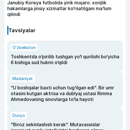
Janubiy Koreya futbolida yirik mojaro: xorijlik
hakamlarga jinsiy xizmatlar ko‘rsatilgani ma’lum
qilindi
Tavsiyalar
O‘zbekiston
Toshkentda o‘pirilib tushgan yo‘l qurilishi bo‘yicha
6 kishiga sud hukmi o‘qildi
Madaniyat
“U boshqalar baxti uchun tug‘ilgan edi”. Bir umr
otasini kutgan aktrisa va dublyaj ustasi Rimma
Ahmedovaning sinovlarga to‘la hayoti
Dunyo
“Biroz sekinlashish kerak”. Mutaxassislar