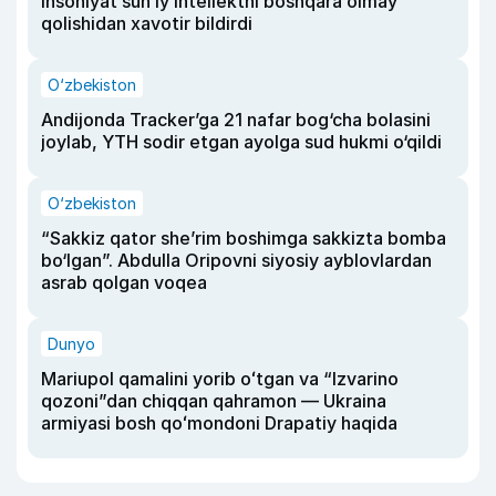
insoniyat sun’iy intellektni boshqara olmay
qolishidan xavotir bildirdi
O‘zbekiston
Andijonda Tracker’ga 21 nafar bog‘cha bolasini
joylab, YTH sodir etgan ayolga sud hukmi o‘qildi
O‘zbekiston
“Sakkiz qator she’rim boshimga sakkizta bomba
bo‘lgan”. Abdulla Oripovni siyosiy ayblovlardan
asrab qolgan voqea
Dunyo
Mariupol qamalini yorib oʻtgan va “Izvarino
qozoni”dan chiqqan qahramon — Ukraina
armiyasi bosh qoʻmondoni Drapatiy haqida