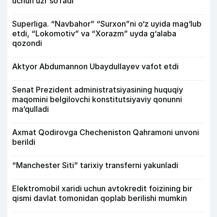
uchun uzr so‘radi
Superliga. “Navbahor” “Surxon”ni o‘z uyida mag‘lub
etdi, “Lokomotiv” va “Xorazm” uyda g‘alaba
qozondi
Aktyor Abdu­mannon Ubaydullayev vafot etdi
Senat Prezident administratsiyasining huquqiy
maqomini belgilovchi konstitutsiyaviy qonunni
ma’qulladi
Axmat Qodirovga Checheniston Qahramoni unvoni
berildi
“Manchester Siti” tarixiy transferni yakunladi
Elektromobil xaridi uchun avtokredit foizining bir
qismi davlat tomonidan qoplab berilishi mumkin