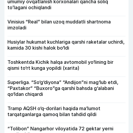
umumiy ovqatlanish korxonalari qancha soliq
toʻlagani ochiqlandi
Vinisius “Real” bilan uzoq muddatli shartnoma
imzoladi
Husiylar hukumat kuchlariga qarshi raketalar uchirdi,
kamida 30 kishi halok bo‘ldi
Toshkentda Kichik halqa avtomobil yo‘lining bir
qismi to‘rt kunga yopildi (xarita)
Superliga. “So‘g‘diyona” “Andijon”ni mag‘lub etdi,
“Paxtakor” “Buxoro”ga qarshi bahsda g‘alabani
qo‘ldan chiqardi
Tramp AQSH o‘q-dorilari haqida ma’lumot
tarqatganlarga qamoq bilan tahdid qildi
“Tolibon” Nangarhor viloyatida 72 gektar yerni