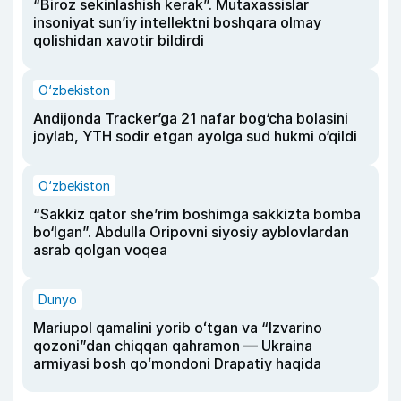
“Biroz sekinlashish kerak”. Mutaxassislar
insoniyat sun’iy intellektni boshqara olmay
qolishidan xavotir bildirdi
O‘zbekiston
Andijonda Tracker’ga 21 nafar bog‘cha bolasini
joylab, YTH sodir etgan ayolga sud hukmi o‘qildi
O‘zbekiston
“Sakkiz qator she’rim boshimga sakkizta bomba
bo‘lgan”. Abdulla Oripovni siyosiy ayblovlardan
asrab qolgan voqea
Dunyo
Mariupol qamalini yorib oʻtgan va “Izvarino
qozoni”dan chiqqan qahramon — Ukraina
armiyasi bosh qoʻmondoni Drapatiy haqida