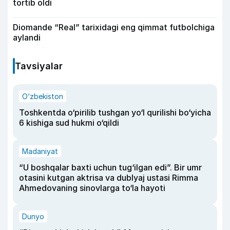
tortib oldi
Diomande “Real” tarixidagi eng qimmat futbolchiga
aylandi
Tavsiyalar
O‘zbekiston
Toshkentda o‘pirilib tushgan yo‘l qurilishi bo‘yicha
6 kishiga sud hukmi o‘qildi
Madaniyat
“U boshqalar baxti uchun tug‘ilgan edi”. Bir umr
otasini kutgan aktrisa va dublyaj ustasi Rimma
Ahmedovaning sinovlarga to‘la hayoti
Dunyo