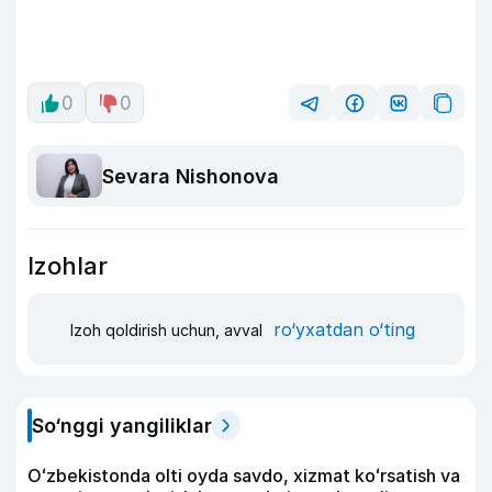
0
0
Sevara Nishonova
Izohlar
ro‘yxatdan o‘ting
Izoh qoldirish uchun, avval
So‘nggi yangiliklar
Oʻzbekistonda olti oyda savdo, xizmat koʻrsatish va