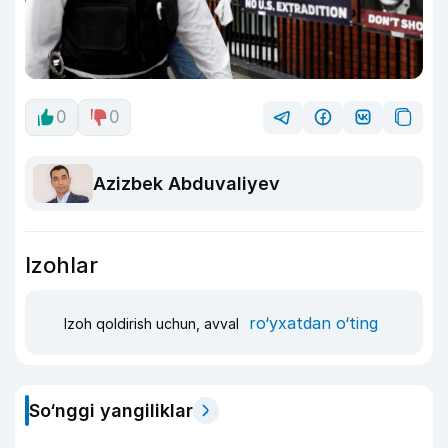
0
0
Azizbek Abduvaliyev
Izohlar
ro‘yxatdan o‘ting
Izoh qoldirish uchun, avval
So‘nggi yangiliklar