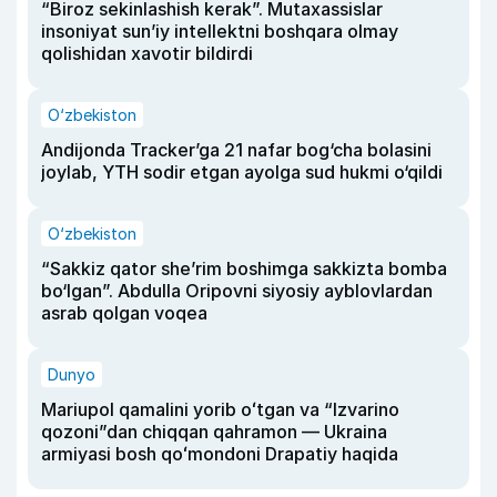
“Biroz sekinlashish kerak”. Mutaxassislar
insoniyat sun’iy intellektni boshqara olmay
qolishidan xavotir bildirdi
O‘zbekiston
Andijonda Tracker’ga 21 nafar bog‘cha bolasini
joylab, YTH sodir etgan ayolga sud hukmi o‘qildi
O‘zbekiston
“Sakkiz qator she’rim boshimga sakkizta bomba
bo‘lgan”. Abdulla Oripovni siyosiy ayblovlardan
asrab qolgan voqea
Dunyo
Mariupol qamalini yorib oʻtgan va “Izvarino
qozoni”dan chiqqan qahramon — Ukraina
armiyasi bosh qoʻmondoni Drapatiy haqida