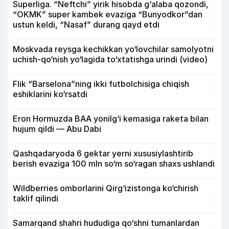
Superliga. “Neftchi” yirik hisobda g‘alaba qozondi,
“OKMK” super kambek evaziga “Bunyodkor”dan
ustun keldi, “Nasaf” durang qayd etdi
Moskvada reysga kechikkan yo‘lovchilar samolyotni
uchish-qo‘nish yo‘lagida to‘xtatishga urindi (video)
Flik “Barselona”ning ikki futbolchisiga chiqish
eshiklarini ko‘rsatdi
Eron Hormuzda BAA yonilg‘i kemasiga raketa bilan
hujum qildi — Abu Dabi
Qashqadaryoda 6 gektar yerni xususiylashtirib
berish evaziga 100 mln so‘m so‘ragan shaxs ushlandi
Wildberries omborlarini Qirg‘izistonga ko‘chirish
taklif qilindi
Samarqand shahri hududiga qo‘shni tumanlardan