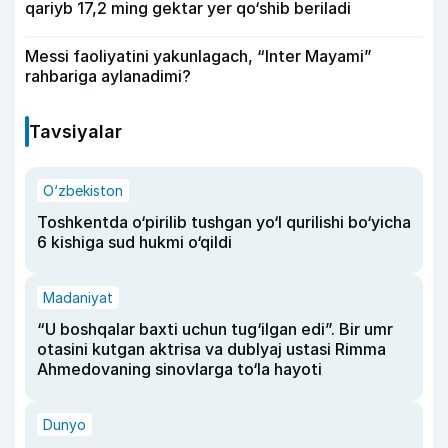
qariyb 17,2 ming gektar yer qo‘shib beriladi
Messi faoliyatini yakunlagach, “Inter Mayami”
rahbariga aylanadimi?
Tavsiyalar
O‘zbekiston
Toshkentda o‘pirilib tushgan yo‘l qurilishi bo‘yicha
6 kishiga sud hukmi o‘qildi
Madaniyat
“U boshqalar baxti uchun tug‘ilgan edi”. Bir umr
otasini kutgan aktrisa va dublyaj ustasi Rimma
Ahmedovaning sinovlarga to‘la hayoti
Dunyo