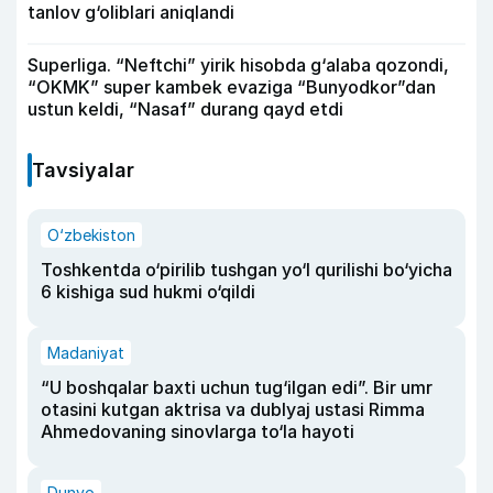
tanlov g‘oliblari aniqlandi
Superliga. “Neftchi” yirik hisobda g‘alaba qozondi,
“OKMK” super kambek evaziga “Bunyodkor”dan
ustun keldi, “Nasaf” durang qayd etdi
Tavsiyalar
O‘zbekiston
Toshkentda o‘pirilib tushgan yo‘l qurilishi bo‘yicha
6 kishiga sud hukmi o‘qildi
Madaniyat
“U boshqalar baxti uchun tug‘ilgan edi”. Bir umr
otasini kutgan aktrisa va dublyaj ustasi Rimma
Ahmedovaning sinovlarga to‘la hayoti
Dunyo