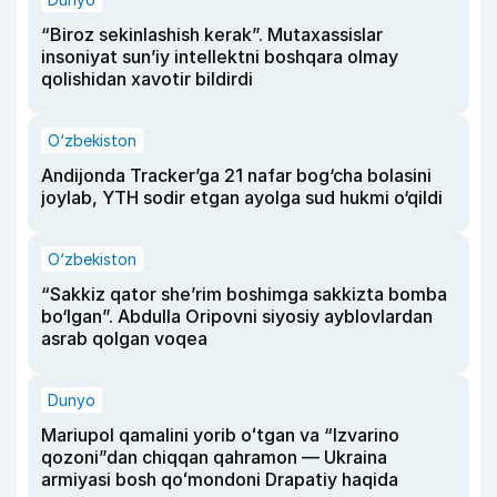
“Biroz sekinlashish kerak”. Mutaxassislar
insoniyat sun’iy intellektni boshqara olmay
qolishidan xavotir bildirdi
O‘zbekiston
Andijonda Tracker’ga 21 nafar bog‘cha bolasini
joylab, YTH sodir etgan ayolga sud hukmi o‘qildi
O‘zbekiston
“Sakkiz qator she’rim boshimga sakkizta bomba
bo‘lgan”. Abdulla Oripovni siyosiy ayblovlardan
asrab qolgan voqea
Dunyo
Mariupol qamalini yorib oʻtgan va “Izvarino
qozoni”dan chiqqan qahramon — Ukraina
armiyasi bosh qoʻmondoni Drapatiy haqida