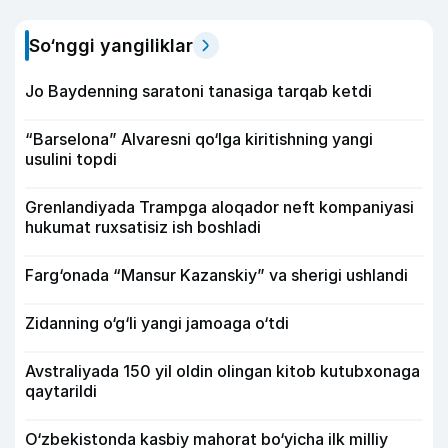
So‘nggi yangiliklar
Jo Baydenning saratoni tanasiga tarqab ketdi
“Barselona” Alvaresni qo‘lga kiritishning yangi
usulini topdi
Grenlandiyada Trampga aloqador neft kompaniyasi
hukumat ruxsatisiz ish boshladi
Farg‘onada “Mansur Kazanskiy” va sherigi ushlandi
Zidanning o‘g‘li yangi jamoaga o‘tdi
Avstraliyada 150 yil oldin olingan kitob kutubxonaga
qaytarildi
O‘zbekistonda kasbiy mahorat bo‘yicha ilk milliy