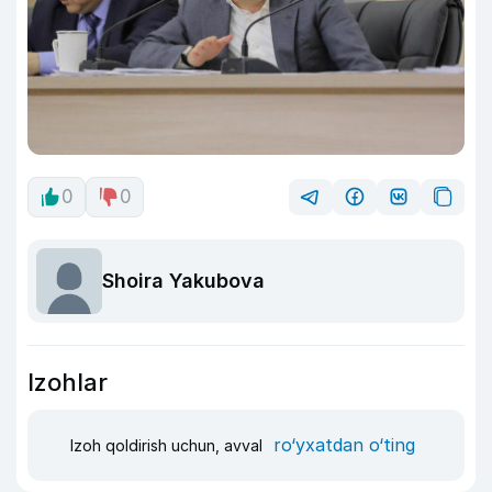
0
0
Shoira Yakubova
Izohlar
ro‘yxatdan o‘ting
Izoh qoldirish uchun, avval