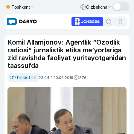
Toshkent
O‘zbekcha
Komil Allamjonov: Agentlik “Ozodlik
radiosi” jurnalistik etika me’yorlariga
zid ravishda faoliyat yuritayotganidan
taassufda
O‘zbekiston
23:04 / 20.05.2019
876