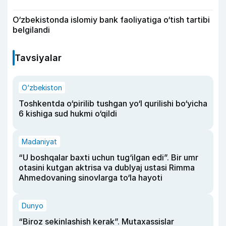
O‘zbekistonda islomiy bank faoliyatiga o‘tish tartibi
belgilandi
Tavsiyalar
O‘zbekiston
Toshkentda o‘pirilib tushgan yo‘l qurilishi bo‘yicha
6 kishiga sud hukmi o‘qildi
Madaniyat
“U boshqalar baxti uchun tug‘ilgan edi”. Bir umr
otasini kutgan aktrisa va dublyaj ustasi Rimma
Ahmedovaning sinovlarga to‘la hayoti
Dunyo
“Biroz sekinlashish kerak”. Mutaxassislar