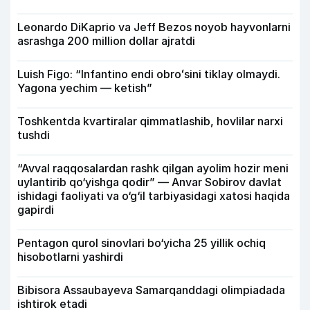
Leonardo DiKaprio va Jeff Bezos noyob hayvonlarni
asrashga 200 million dollar ajratdi
Luish Figo: “Infantino endi obroʻsini tiklay olmaydi.
Yagona yechim — ketish”
Toshkentda kvartiralar qimmatlashib, hovlilar narxi
tushdi
“Avval raqqosalardan rashk qilgan ayolim hozir meni
uylantirib qo‘yishga qodir” — Anvar Sobirov davlat
ishidagi faoliyati va o‘g‘il tarbiyasidagi xatosi haqida
gapirdi
Pentagon qurol sinovlari bo‘yicha 25 yillik ochiq
hisobotlarni yashirdi
Bibisora Assaubayeva Samarqanddagi olimpiadada
ishtirok etadi