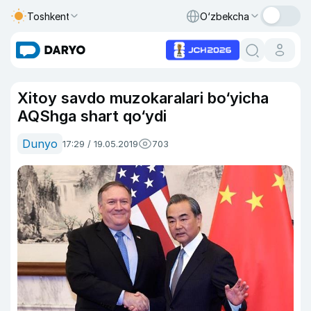
Toshkent
O‘zbekcha
Xitoy savdo muzokaralari bo‘yicha
AQShga shart qo‘ydi
Dunyo
17:29 / 19.05.2019
703