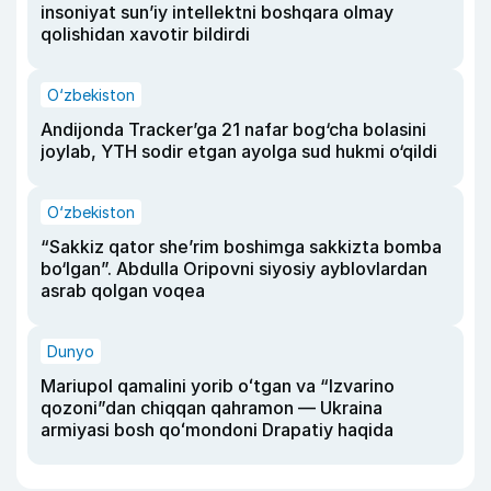
insoniyat sun’iy intellektni boshqara olmay
qolishidan xavotir bildirdi
O‘zbekiston
Andijonda Tracker’ga 21 nafar bog‘cha bolasini
joylab, YTH sodir etgan ayolga sud hukmi o‘qildi
O‘zbekiston
“Sakkiz qator she’rim boshimga sakkizta bomba
bo‘lgan”. Abdulla Oripovni siyosiy ayblovlardan
asrab qolgan voqea
Dunyo
Mariupol qamalini yorib oʻtgan va “Izvarino
qozoni”dan chiqqan qahramon — Ukraina
armiyasi bosh qoʻmondoni Drapatiy haqida