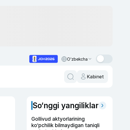
O‘zbekcha
Kabinet
So‘nggi yangiliklar
Gollivud aktyorlarining
ko‘pchilik bilmaydigan taniqli