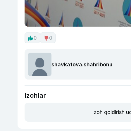
0
0
shavkatova.shahribonu
Izohlar
Izoh qoldirish 