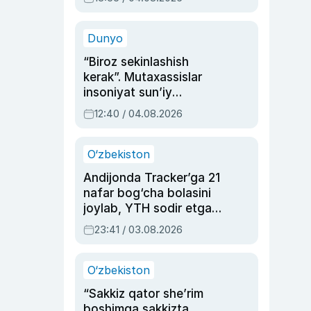
Ahmedovaning
sinovlarga to‘la hayoti
Dunyo
“Biroz sekinlashish
kerak”. Mutaxassislar
insoniyat sun’iy
intellektni boshqara
12:40 / 04.08.2026
olmay qolishidan xavotir
bildirdi
O‘zbekiston
Andijonda Tracker’ga 21
nafar bog‘cha bolasini
joylab, YTH sodir etgan
ayolga sud hukmi o‘qildi
23:41 / 03.08.2026
O‘zbekiston
“Sakkiz qator she’rim
boshimga sakkizta