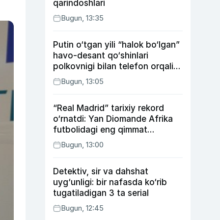
qarindoshlari
Bugun, 13:35
Putin o‘tgan yili “halok bo‘lgan”
havo-desant qo‘shinlari
polkovnigi bilan telefon orqali
suhbatlashdi
Bugun, 13:05
“Real Madrid” tarixiy rekord
o‘rnatdi: Yan Diomande Afrika
futbolidagi eng qimmat
transferga aylandi
Bugun, 13:00
Detektiv, sir va dahshat
uyg‘unligi: bir nafasda ko‘rib
tugatiladigan 3 ta serial
Bugun, 12:45