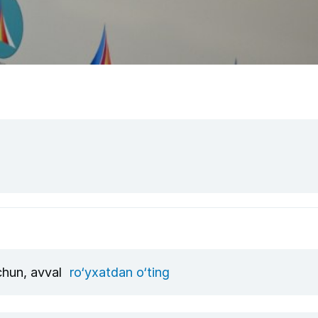
uchun, avval
ro‘yxatdan o‘ting