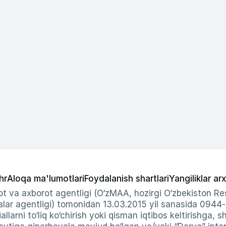
hr
Aloqa ma'lumotlari
Foydalanish shartlari
Yangiliklar arx
t va axborot agentligi (O‘zMAA, hozirgi O‘zbekiston Res
ar agentligi) tomonidan 13.03.2015 yil sanasida 0944
allarni to‘liq ko‘chirish yoki qisman iqtibos keltirishga, 