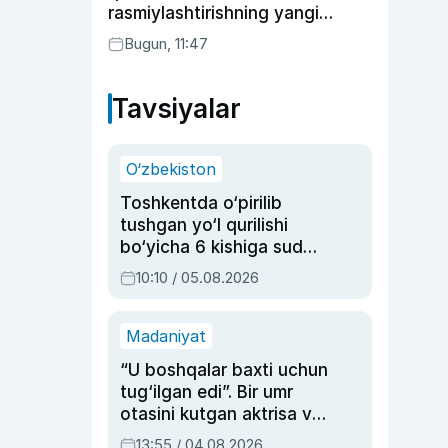
rasmiylashtirishning yangi
tartibini taklif qildi
Bugun, 11:47
Tavsiyalar
O‘zbekiston
Toshkentda o‘pirilib
tushgan yo‘l qurilishi
bo‘yicha 6 kishiga sud
hukmi o‘qildi
10:10 / 05.08.2026
Madaniyat
“U boshqalar baxti uchun
tug‘ilgan edi”. Bir umr
otasini kutgan aktrisa va
dublyaj ustasi Rimma
13:55 / 04.08.2026