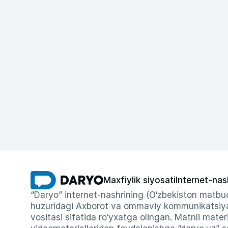
Maxfiylik siyosati
Internet-nas
“Daryo” internet-nashrining (O‘zbekiston matbuo
huzuridagi Axborot va ommaviy kommunikatsiyal
vositasi sifatida ro‘yxatga olingan. Matnli materi