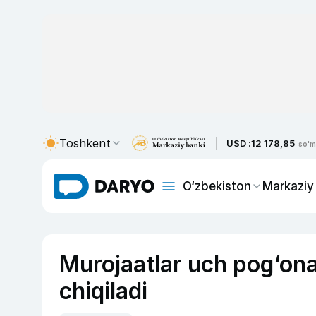
Toshkent
USD :
12 178,85
so'm
O‘zbekiston
Markaziy
Murojaatlar uch pog‘onal
chiqiladi