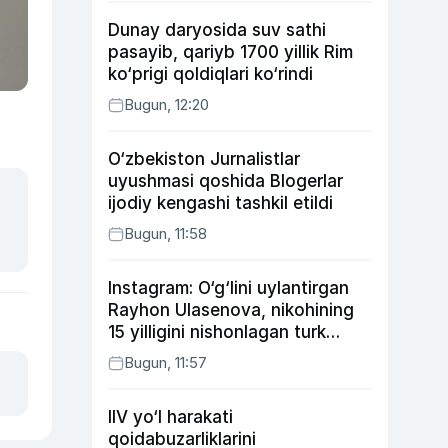
Dunay daryosida suv sathi
pasayib, qariyb 1700 yillik Rim
ko‘prigi qoldiqlari ko‘rindi
Bugun, 12:20
O‘zbekiston Jurnalistlar
uyushmasi qoshida Blogerlar
ijodiy kengashi tashkil etildi
Bugun, 11:58
Instagram: O‘g‘lini uylantirgan
Rayhon Ulasenova, nikohining
15 yilligini nishonlagan turk
aktyorlari va Kamelot qasriga
Bugun, 11:57
sayohat qilgan Zebo Rahimova
IIV yo‘l harakati
qoidabuzarliklarini