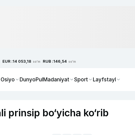
EUR :
RUB :
14 053,18
146,54
so'm
so'm
 Osiyo
Dunyo
Pul
Madaniyat
Sport
Layfstayl
i prinsip bo‘yicha ko‘rib