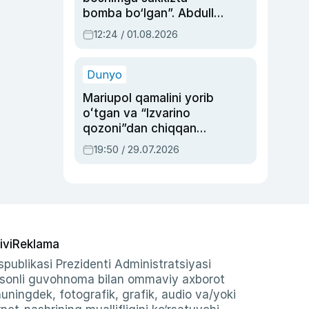
bomba bo‘lgan”. Abdulla
Oripovni siyosiy
12:24 / 01.08.2026
ayblovlardan asrab
qolgan voqea
Dunyo
Mariupol qamalini yorib
oʻtgan va “Izvarino
qozoni”dan chiqqan
qahramon — Ukraina
19:50 / 29.07.2026
armiyasi bosh
qoʻmondoni Drapatiy
haqida
ivi
Reklama
publikasi Prezidenti Administratsiyasi
-sonli guvohnoma bilan ommaviy axborot
shuningdek, fotografik, grafik, audio va/yoki