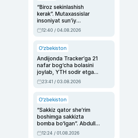
“Biroz sekinlashish
kerak”. Mutaxassislar
insoniyat sun’iy
intellektni boshqara
12:40 / 04.08.2026
olmay qolishidan xavotir
bildirdi
O‘zbekiston
Andijonda Tracker’ga 21
nafar bog‘cha bolasini
joylab, YTH sodir etgan
ayolga sud hukmi o‘qildi
23:41 / 03.08.2026
O‘zbekiston
“Sakkiz qator she’rim
boshimga sakkizta
bomba bo‘lgan”. Abdulla
Oripovni siyosiy
12:24 / 01.08.2026
ayblovlardan asrab