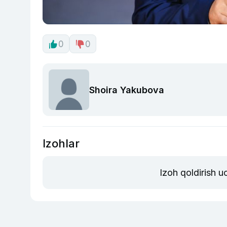
0
0
Shoira Yakubova
Izohlar
Izoh qoldirish 