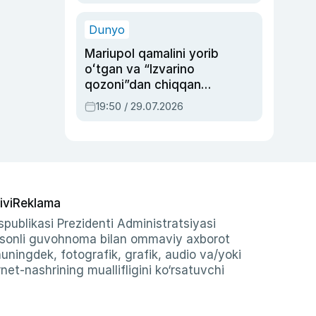
qolgan voqea
Dunyo
Mariupol qamalini yorib
oʻtgan va “Izvarino
qozoni”dan chiqqan
qahramon — Ukraina
19:50 / 29.07.2026
armiyasi bosh
qoʻmondoni Drapatiy
haqida
ivi
Reklama
publikasi Prezidenti Administratsiyasi
-sonli guvohnoma bilan ommaviy axborot
shuningdek, fotografik, grafik, audio va/yoki
et-nashrining muallifligini ko‘rsatuvchi