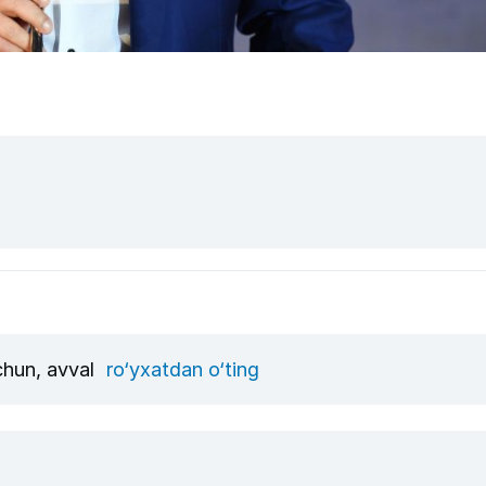
uchun, avval
ro‘yxatdan o‘ting