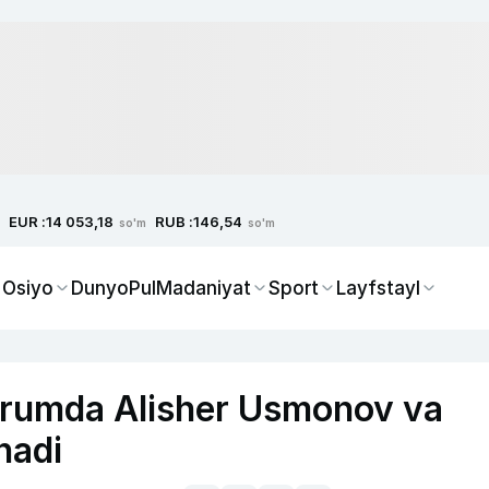
EUR :
RUB :
14 053,18
146,54
so'm
so'm
 Osiyo
Dunyo
Pul
Madaniyat
Sport
Layfstayl
orumda Alisher Usmonov va
hadi