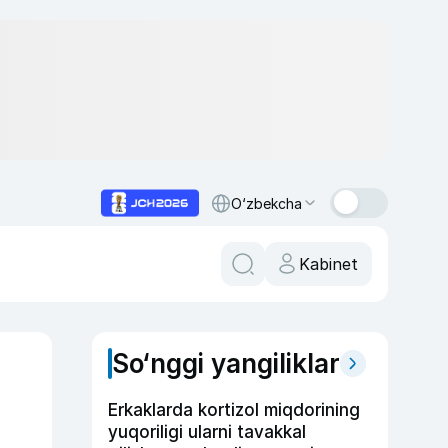
O‘zbekcha
Kabinet
So‘nggi yangiliklar
Erkaklarda kortizol miqdorining
yuqoriligi ularni tavakkal