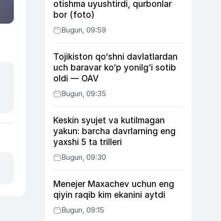
otishma uyushtirdi, qurbonlar
bor (foto)
Bugun, 09:59
Tojikiston qo‘shni davlatlardan
uch baravar ko‘p yonilg‘i sotib
oldi — OAV
Bugun, 09:35
Keskin syujet va kutilmagan
yakun: barcha davrlarning eng
yaxshi 5 ta trilleri
Bugun, 09:30
Menejer Maxachev uchun eng
qiyin raqib kim ekanini aytdi
Bugun, 09:15