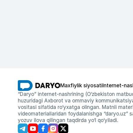
Maxfiylik siyosati
Internet-nas
“Daryo” internet-nashrining (O‘zbekiston matbuo
huzuridagi Axborot va ommaviy kommunikatsiyal
vositasi sifatida ro‘yxatga olingan. Matnli materi
videomateriallaridan foydalanishga “daryo.uz” sa
yozuv ilova qilingan taqdirda yo‘l qo‘yiladi.