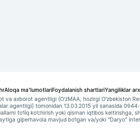
hr
Aloqa ma'lumotlari
Foydalanish shartlari
Yangiliklar arx
t va axborot agentligi (O‘zMAA, hozirgi O‘zbekiston Res
ar agentligi) tomonidan 13.03.2015 yil sanasida 0944
allarni to‘liq ko‘chirish yoki qisman iqtibos keltirishga, 
ytiga giperhavola mavjud bo‘lgan va/yoki “Daryo” intern