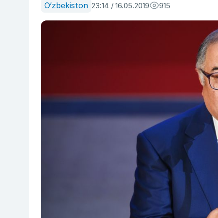
O‘zbekiston
23:14 / 16.05.2019
915