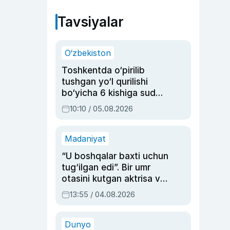
Tavsiyalar
O‘zbekiston
Toshkentda o‘pirilib
tushgan yo‘l qurilishi
bo‘yicha 6 kishiga sud
hukmi o‘qildi
10:10 / 05.08.2026
Madaniyat
“U boshqalar baxti uchun
tug‘ilgan edi”. Bir umr
otasini kutgan aktrisa va
dublyaj ustasi Rimma
13:55 / 04.08.2026
Ahmedovaning
sinovlarga to‘la hayoti
Dunyo