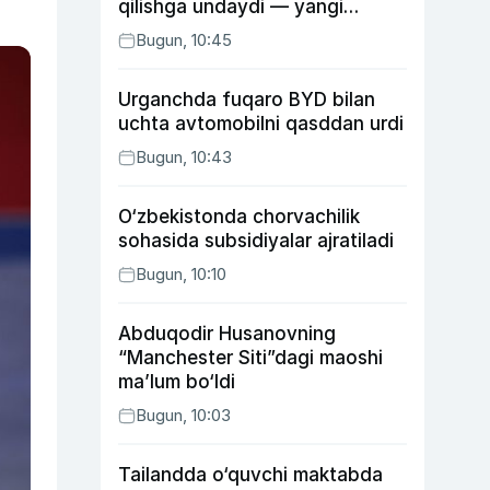
qilishga undaydi — yangi
tadqiqot
Bugun, 10:45
Urganchda fuqaro BYD bilan
uchta avtomobilni qasddan urdi
Bugun, 10:43
O‘zbekistonda chorvachilik
sohasida subsidiyalar ajratiladi
Bugun, 10:10
Abduqodir Husanovning
“Manchester Siti”dagi maoshi
ma’lum bo‘ldi
Bugun, 10:03
Tailandda o‘quvchi maktabda