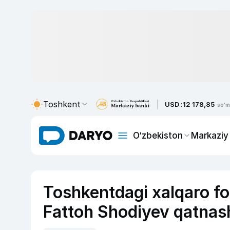
Toshkent
USD :
12 178,85
so'm
O‘zbekiston
Markaziy
Toshkentdagi xalqaro f
Fattoh Shodiyev qatnas