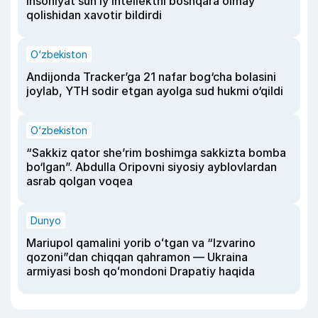
insoniyat sun’iy intellektni boshqara olmay
qolishidan xavotir bildirdi
O‘zbekiston
Andijonda Tracker’ga 21 nafar bog‘cha bolasini
joylab, YTH sodir etgan ayolga sud hukmi o‘qildi
O‘zbekiston
“Sakkiz qator she’rim boshimga sakkizta bomba
bo‘lgan”. Abdulla Oripovni siyosiy ayblovlardan
asrab qolgan voqea
Dunyo
Mariupol qamalini yorib oʻtgan va “Izvarino
qozoni”dan chiqqan qahramon — Ukraina
armiyasi bosh qoʻmondoni Drapatiy haqida