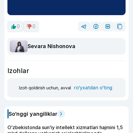
0
0
Sevara Nishonova
Izohlar
ro‘yxatdan o‘ting
Izoh qoldirish uchun, avval
So‘nggi yangiliklar
Oʻzbekistonda sunʼiy intellekt xizmatlari hajmini 1,5