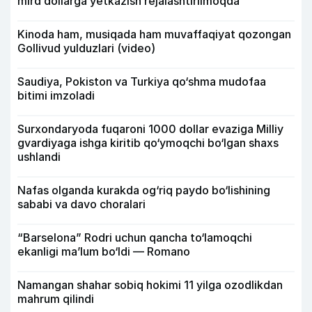
mlrd dollarga yetkazish rejalashtirilmoqda
Kinoda ham, musiqada ham muvaffaqiyat qozongan
Gollivud yulduzlari (video)
Saudiya, Pokiston va Turkiya qo‘shma mudofaa
bitimi imzoladi
Surxondaryoda fuqaroni 1000 dollar evaziga Milliy
gvardiyaga ishga kiritib qo‘ymoqchi bo‘lgan shaxs
ushlandi
Nafas olganda kurakda og‘riq paydo bo‘lishining
sababi va davo choralari
“Barselona” Rodri uchun qancha to‘lamoqchi
ekanligi ma’lum bo‘ldi — Romano
Namangan shahar sobiq hokimi 11 yilga ozodlikdan
mahrum qilindi