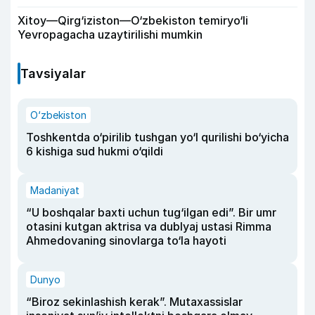
Xitoy—Qirg‘iziston—O‘zbekiston temiryo‘li
Yevropagacha uzaytirilishi mumkin
Tavsiyalar
O‘zbekiston
Toshkentda o‘pirilib tushgan yo‘l qurilishi bo‘yicha
6 kishiga sud hukmi o‘qildi
Madaniyat
“U boshqalar baxti uchun tug‘ilgan edi”. Bir umr
otasini kutgan aktrisa va dublyaj ustasi Rimma
Ahmedovaning sinovlarga to‘la hayoti
Dunyo
“Biroz sekinlashish kerak”. Mutaxassislar