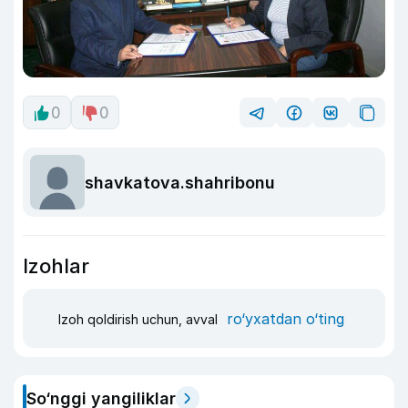
0
0
shavkatova.shahribonu
Izohlar
ro‘yxatdan o‘ting
Izoh qoldirish uchun, avval
So‘nggi yangiliklar