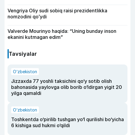
Vengriya Oliy sudi sobiq raisi prezidentlikka
nomzodini qoʻydi
Valverde Mourinyo haqida: “Uning bunday inson
ekanini kutmagan edim”
Tavsiyalar
O‘zbekiston
Jizzaxda 77 yoshli taksichini qo‘y sotib olish
bahonasida yaylovga olib borib o‘ldirgan yigit 20
yilga qamaldi
O‘zbekiston
Toshkentda o‘pirilib tushgan yo‘l qurilishi bo‘yicha
6 kishiga sud hukmi o‘qildi