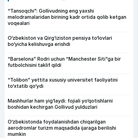
“Tansoqchi”: Gollivudning eng yaxshi
melodramalaridan birining kadr ortida qolib ketgan
voqealari
O‘zbekiston va Qirg‘iziston pensiya to‘lovlari
bo‘yicha kelishuvga erishdi
“Barselona” Rodri uchun “Manchester Siti”ga bir
futbolchisini taklif qildi
“Tolibon” yettita xususiy universitet faoliyatini
to‘xtatib qo‘ydi
Mashhurlar ham yig‘laydi: fojiali yo‘qotishlarni
boshidan kechirgan Gollivud yulduzlari
O‘zbekistonda foydalanishdan chiqarilgan
aerodromlar turizm maqsadida ijaraga berilishi
mumkin