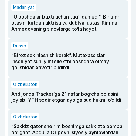
Madaniyat
“U boshqalar baxti uchun tug‘ilgan edi”. Bir umr
otasini kutgan aktrisa va dublyaj ustasi Rimma
Ahmedovaning sinovlarga to‘la hayoti
Dunyo
“Biroz sekinlashish kerak”. Mutaxassislar
insoniyat sun’iy intellektni boshqara olmay
qolishidan xavotir bildirdi
O‘zbekiston
Andijonda Tracker’ga 21 nafar bog‘cha bolasini
joylab, YTH sodir etgan ayolga sud hukmi o‘qildi
O‘zbekiston
“Sakkiz qator she’rim boshimga sakkizta bomba
bo‘lgan”. Abdulla Oripovni siyosiy ayblovlardan