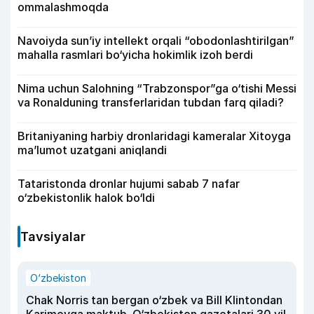
ommalashmoqda
Navoiyda sun’iy intellekt orqali “obodonlashtirilgan”
mahalla rasmlari bo‘yicha hokimlik izoh berdi
Nima uchun Salohning “Trabzonspor”ga o‘tishi Messi
va Ronalduning transferlaridan tubdan farq qiladi?
Britaniyaning harbiy dronlaridagi kameralar Xitoyga
ma’lumot uzatgani aniqlandi
Tataristonda dronlar hujumi sabab 7 nafar
o‘zbekistonlik halok bo‘ldi
Tavsiyalar
O‘zbekiston
Chak Norris tan bergan o‘zbek va Bill Klintondan