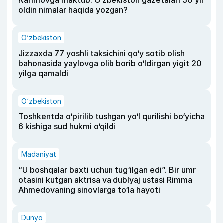
Karimovga maktub. O‘zbekiston gazetalari 30 yil
oldin nimalar haqida yozgan?
O‘zbekiston
Jizzaxda 77 yoshli taksichini qo‘y sotib olish
bahonasida yaylovga olib borib o‘ldirgan yigit 20
yilga qamaldi
O‘zbekiston
Toshkentda o‘pirilib tushgan yo‘l qurilishi bo‘yicha
6 kishiga sud hukmi o‘qildi
Madaniyat
“U boshqalar baxti uchun tug‘ilgan edi”. Bir umr
otasini kutgan aktrisa va dublyaj ustasi Rimma
Ahmedovaning sinovlarga to‘la hayoti
Dunyo