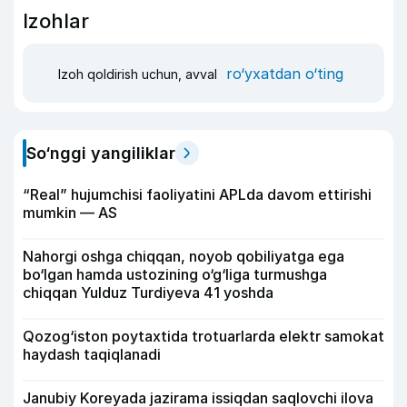
Izohlar
ro‘yxatdan o‘ting
Izoh qoldirish uchun, avval
So‘nggi yangiliklar
“Real” hujumchisi faoliyatini APLda davom ettirishi
mumkin — AS
Nahorgi oshga chiqqan, noyob qobiliyatga ega
bo‘lgan hamda ustozining o‘g‘liga turmushga
chiqqan Yulduz Turdiyeva 41 yoshda
Qozog‘iston poytaxtida trotuarlarda elektr samokat
haydash taqiqlanadi
Janubiy Koreyada jazirama issiqdan saqlovchi ilova