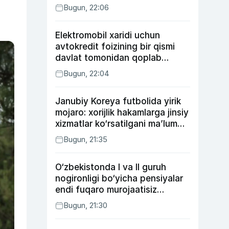
Bugun, 22:06
Elektromobil xaridi uchun
avtokredit foizining bir qismi
davlat tomonidan qoplab
berilishi mumkin
Bugun, 22:04
Janubiy Koreya futbolida yirik
mojaro: xorijlik hakamlarga jinsiy
xizmatlar ko‘rsatilgani ma’lum
qilindi
Bugun, 21:35
O‘zbekistonda I va II guruh
nogironligi bo‘yicha pensiyalar
endi fuqaro murojaatisiz
tayinlanishi mumkin
Bugun, 21:30