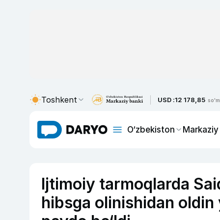
Toshkent
USD :
12 178,85
so'm
O‘zbekiston
Markaziy
Ijtimoiy tarmoqlarda S
hibsga olinishidan oldin