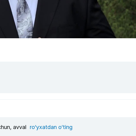
uchun, avval
ro‘yxatdan o‘ting