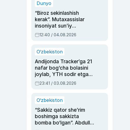
Dunyo
“Biroz sekinlashish
kerak”. Mutaxassislar
insoniyat sun’iy
intellektni boshqara
12:40 / 04.08.2026
olmay qolishidan xavotir
bildirdi
O‘zbekiston
Andijonda Tracker’ga 21
nafar bog‘cha bolasini
joylab, YTH sodir etgan
ayolga sud hukmi o‘qildi
23:41 / 03.08.2026
O‘zbekiston
“Sakkiz qator she’rim
boshimga sakkizta
bomba bo‘lgan”. Abdulla
Oripovni siyosiy