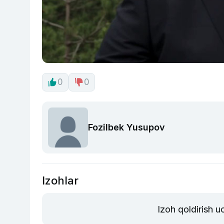
0
0
Fozilbek Yusupov
Izohlar
Izoh qoldirish 