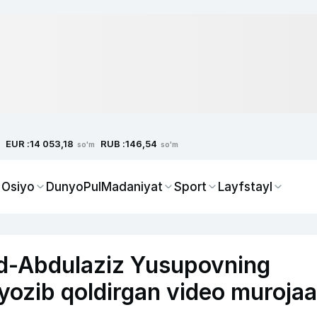
EUR :
RUB :
14 053,18
146,54
so'm
so'm
 Osiyo
Dunyo
Pul
Madaniyat
Sport
Layfstayl
aid-Abdulaziz Yusupovning
 yozib qoldirgan video murojaa