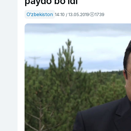
paydo bo‘ldi
O‘zbekiston
14:10 / 13.05.2019
1739