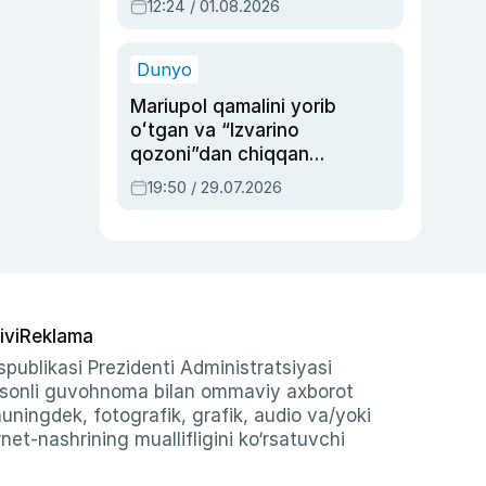
12:24 / 01.08.2026
ayblovlardan asrab
qolgan voqea
Dunyo
Mariupol qamalini yorib
oʻtgan va “Izvarino
qozoni”dan chiqqan
qahramon — Ukraina
19:50 / 29.07.2026
armiyasi bosh
qoʻmondoni Drapatiy
haqida
ivi
Reklama
publikasi Prezidenti Administratsiyasi
-sonli guvohnoma bilan ommaviy axborot
shuningdek, fotografik, grafik, audio va/yoki
et-nashrining muallifligini ko‘rsatuvchi