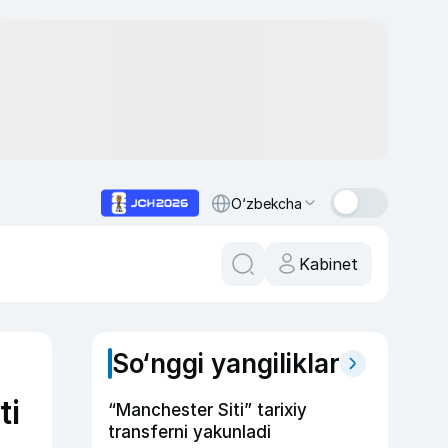
O‘zbekcha
Kabinet
So‘nggi yangiliklar
ti
“Manchester Siti” tarixiy
transferni yakunladi