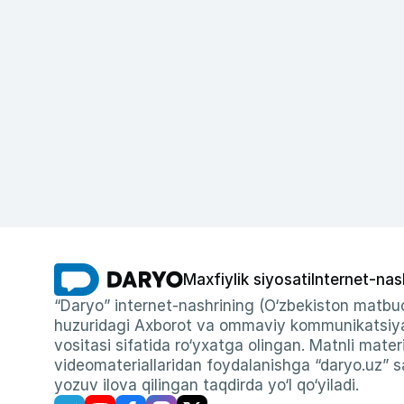
Maxfiylik siyosati
Internet-nas
“Daryo” internet-nashrining (O‘zbekiston matbuo
huzuridagi Axborot va ommaviy kommunikatsiyal
vositasi sifatida ro‘yxatga olingan. Matnli materi
videomateriallaridan foydalanishga “daryo.uz” sa
yozuv ilova qilingan taqdirda yo‘l qo‘yiladi.