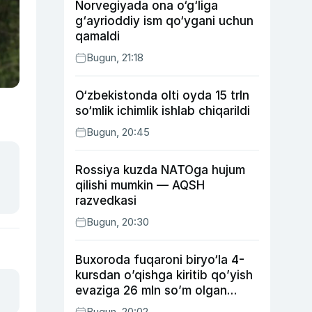
Norvegiyada ona o‘g‘liga
g‘ayrioddiy ism qo‘ygani uchun
qamaldi
Bugun, 21:18
O‘zbekistonda olti oyda 15 trln
so‘mlik ichimlik ishlab chiqarildi
Bugun, 20:45
Rossiya kuzda NATOga hujum
qilishi mumkin — AQSH
razvedkasi
Bugun, 20:30
Buxoroda fuqaroni biryo‘la 4-
kursdan o’qishga kiritib qo’yish
evaziga 26 mln so’m olgan
shaxs ushlandi
Bugun, 20:02