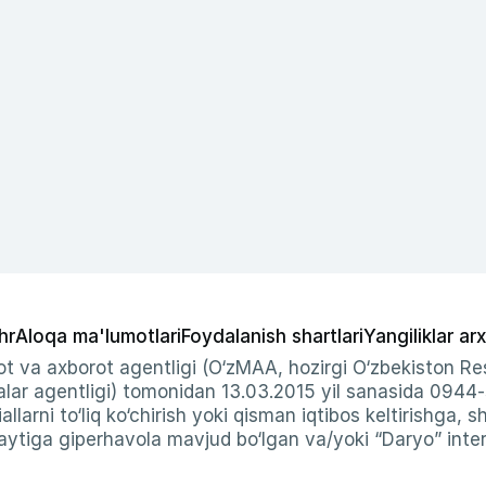
hr
Aloqa ma'lumotlari
Foydalanish shartlari
Yangiliklar arx
t va axborot agentligi (O‘zMAA, hozirgi O‘zbekiston Res
ar agentligi) tomonidan 13.03.2015 yil sanasida 0944
allarni to‘liq ko‘chirish yoki qisman iqtibos keltirishga, 
ytiga giperhavola mavjud bo‘lgan va/yoki “Daryo” intern