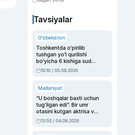
Tavsiyalar
O‘zbekiston
Toshkentda o‘pirilib
tushgan yo‘l qurilishi
bo‘yicha 6 kishiga sud
hukmi o‘qildi
10:10 / 05.08.2026
Madaniyat
“U boshqalar baxti uchun
tug‘ilgan edi”. Bir umr
otasini kutgan aktrisa va
dublyaj ustasi Rimma
13:55 / 04.08.2026
Ahmedovaning
sinovlarga to‘la hayoti