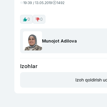
19:39 / 13.05.2019
1492
0
0
Munojot Adilova
Izohlar
Izoh qoldirish 