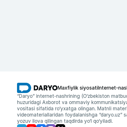
Maxfiylik siyosati
Internet-nas
“Daryo” internet-nashrining (O‘zbekiston matbuo
huzuridagi Axborot va ommaviy kommunikatsiyal
vositasi sifatida ro‘yxatga olingan. Matnli materi
videomateriallaridan foydalanishga “daryo.uz” sa
yozuv ilova qilingan taqdirda yo‘l qo‘yiladi.