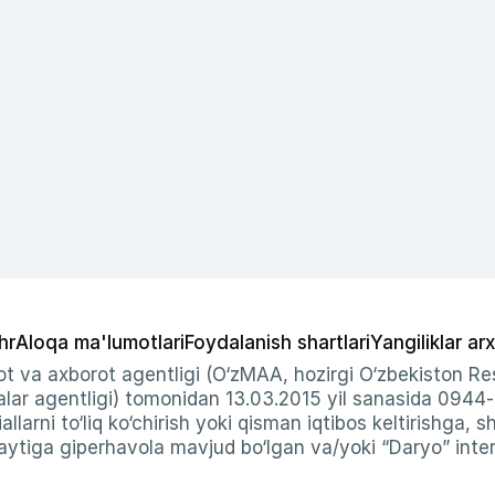
hr
Aloqa ma'lumotlari
Foydalanish shartlari
Yangiliklar arx
t va axborot agentligi (O‘zMAA, hozirgi O‘zbekiston Res
ar agentligi) tomonidan 13.03.2015 yil sanasida 0944
allarni to‘liq ko‘chirish yoki qisman iqtibos keltirishga, 
ytiga giperhavola mavjud bo‘lgan va/yoki “Daryo” intern