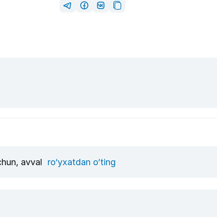
uchun, avval
ro‘yxatdan o‘ting