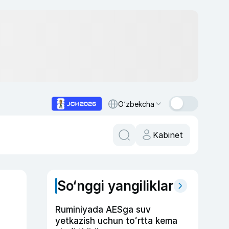
O‘zbekcha
Kabinet
So‘nggi yangiliklar
Ruminiyada AESga suv
yetkazish uchun toʻrtta kema