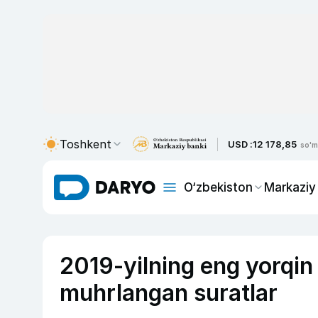
Toshkent
USD :
12 178,85
so'm
O‘zbekiston
Markaziy
2019-yilning eng yorqin 
muhrlangan suratlar