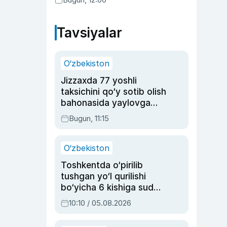
Tavsiyalar
O‘zbekiston
Jizzaxda 77 yoshli
taksichini qo‘y sotib olish
bahonasida yaylovga
olib borib o‘ldirgan yigit
Bugun, 11:15
20 yilga qamaldi
O‘zbekiston
Toshkentda o‘pirilib
tushgan yo‘l qurilishi
bo‘yicha 6 kishiga sud
hukmi o‘qildi
10:10 / 05.08.2026