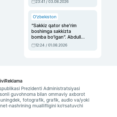
23:41 / 03.08.2026
O‘zbekiston
“Sakkiz qator she’rim
boshimga sakkizta
bomba bo‘lgan”. Abdulla
Oripovni siyosiy
12:24 / 01.08.2026
ayblovlardan asrab
qolgan voqea
ivi
Reklama
publikasi Prezidenti Administratsiyasi
-sonli guvohnoma bilan ommaviy axborot
shuningdek, fotografik, grafik, audio va/yoki
et-nashrining muallifligini ko‘rsatuvchi