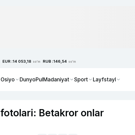
EUR :
RUB :
14 053,18
146,54
so'm
so'm
 Osiyo
Dunyo
Pul
Madaniyat
Sport
Layfstayl
fotolari: Betakror onlar