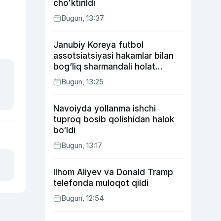
choʻktirildi
Bugun, 13:37
Janubiy Koreya futbol
assotsiatsiyasi hakamlar bilan
bog‘liq sharmandali holat
bo‘yicha bayonot berdi
Bugun, 13:25
Navoiyda yollanma ishchi
tuproq bosib qolishidan halok
bo‘ldi
Bugun, 13:17
Ilhom Aliyev va Donald Tramp
telefonda muloqot qildi
Bugun, 12:54