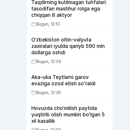
Taqdirning kutilmagan tuhfalari:
tasodifan mashhur rolga ega
chiqqan 8 aktyor
Bugun, 12:51
O‘zbekiston oltin-valyuta
zaxiralari iyulda qariyb 590 mln
dollarga oshdi
Bugun, 12:34
Aka-uka Teytlarni garov
evaziga ozod etish soʻraldi
Bugun, 12:30
Hovuzda cho‘milish paytida
yuqtirib olish mumkin bo‘lgan 5
xil kasallik
Bugun, 12:00