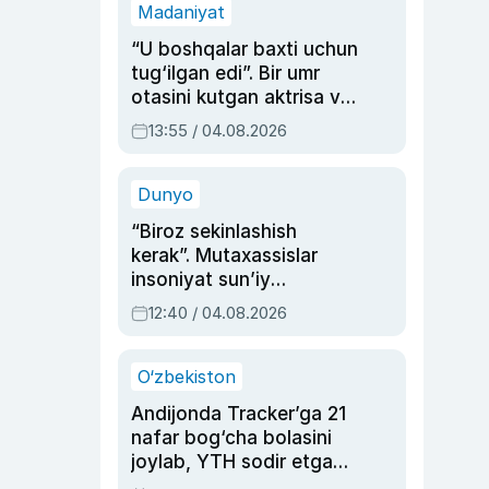
Madaniyat
“U boshqalar baxti uchun
tug‘ilgan edi”. Bir umr
otasini kutgan aktrisa va
dublyaj ustasi Rimma
13:55 / 04.08.2026
Ahmedovaning
sinovlarga to‘la hayoti
Dunyo
“Biroz sekinlashish
kerak”. Mutaxassislar
insoniyat sun’iy
intellektni boshqara
12:40 / 04.08.2026
olmay qolishidan xavotir
bildirdi
O‘zbekiston
Andijonda Tracker’ga 21
nafar bog‘cha bolasini
joylab, YTH sodir etgan
ayolga sud hukmi o‘qildi