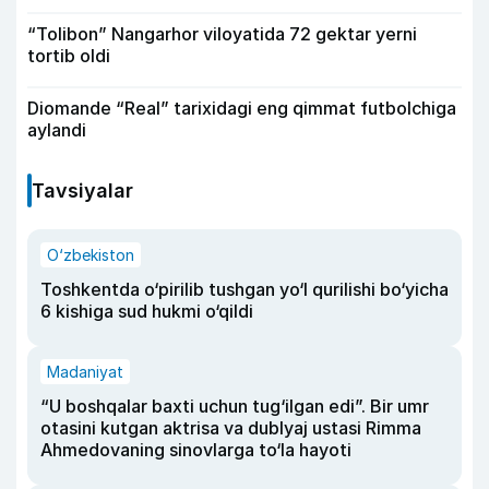
“Tolibon” Nangarhor viloyatida 72 gektar yerni
tortib oldi
Diomande “Real” tarixidagi eng qimmat futbolchiga
aylandi
Tavsiyalar
O‘zbekiston
Toshkentda o‘pirilib tushgan yo‘l qurilishi bo‘yicha
6 kishiga sud hukmi o‘qildi
Madaniyat
“U boshqalar baxti uchun tug‘ilgan edi”. Bir umr
otasini kutgan aktrisa va dublyaj ustasi Rimma
Ahmedovaning sinovlarga to‘la hayoti