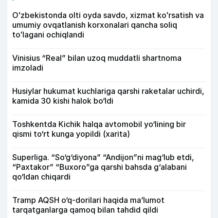
Oʻzbekistonda olti oyda savdo, xizmat koʻrsatish va
umumiy ovqatlanish korxonalari qancha soliq
toʻlagani ochiqlandi
Vinisius “Real” bilan uzoq muddatli shartnoma
imzoladi
Husiylar hukumat kuchlariga qarshi raketalar uchirdi,
kamida 30 kishi halok bo‘ldi
Toshkentda Kichik halqa avtomobil yo‘lining bir
qismi to‘rt kunga yopildi (xarita)
Superliga. “So‘g‘diyona” “Andijon”ni mag‘lub etdi,
“Paxtakor” “Buxoro”ga qarshi bahsda g‘alabani
qo‘ldan chiqardi
Tramp AQSH o‘q-dorilari haqida ma’lumot
tarqatganlarga qamoq bilan tahdid qildi