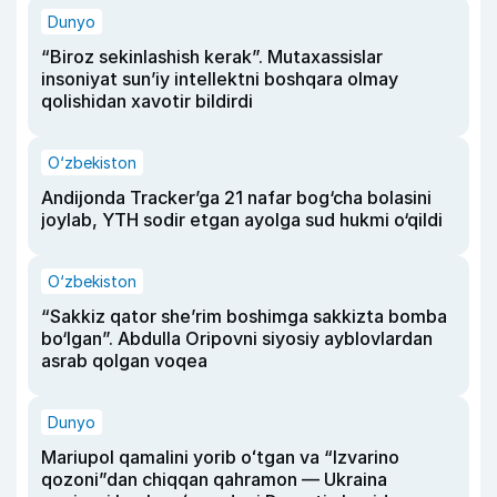
Dunyo
“Biroz sekinlashish kerak”. Mutaxassislar
insoniyat sun’iy intellektni boshqara olmay
qolishidan xavotir bildirdi
O‘zbekiston
Andijonda Tracker’ga 21 nafar bog‘cha bolasini
joylab, YTH sodir etgan ayolga sud hukmi o‘qildi
O‘zbekiston
“Sakkiz qator she’rim boshimga sakkizta bomba
bo‘lgan”. Abdulla Oripovni siyosiy ayblovlardan
asrab qolgan voqea
Dunyo
Mariupol qamalini yorib oʻtgan va “Izvarino
qozoni”dan chiqqan qahramon — Ukraina