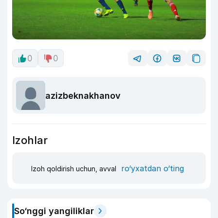
0
0
azizbeknakhanov
Izohlar
ro‘yxatdan o‘ting
Izoh qoldirish uchun, avval
So‘nggi yangiliklar