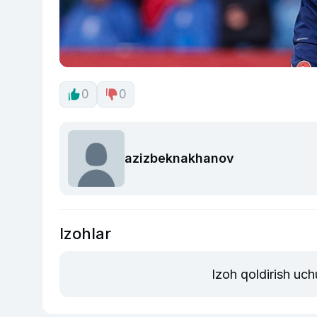
0
0
azizbeknakhanov
Izohlar
Izoh qoldirish uc