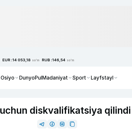
EUR :
RUB :
14 053,18
146,54
so'm
so'm
 Osiyo
Dunyo
Pul
Madaniyat
Sport
Layfstayl
chun diskvalifikatsiya qilindi