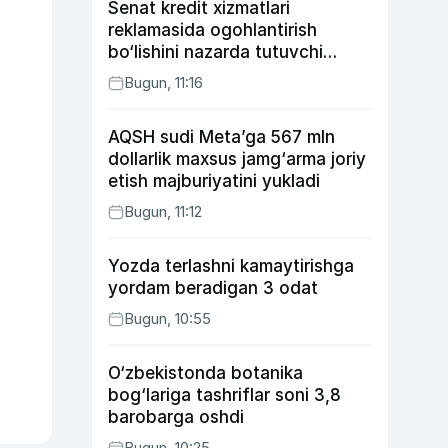
Senat kredit xizmatlari
reklamasida ogohlantirish
bo‘lishini nazarda tutuvchi
qonunni ma’qulladi
Bugun, 11:16
AQSH sudi Meta’ga 567 mln
dollarlik maxsus jamg‘arma joriy
etish majburiyatini yukladi
Bugun, 11:12
Yozda terlashni kamaytirishga
yordam beradigan 3 odat
Bugun, 10:55
O‘zbekistonda botanika
bog‘lariga tashriflar soni 3,8
barobarga oshdi
Bugun, 10:25