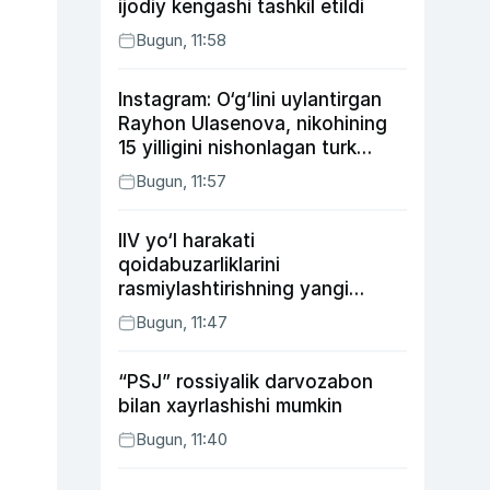
ijodiy kengashi tashkil etildi
Bugun, 11:58
Instagram: O‘g‘lini uylantirgan
Rayhon Ulasenova, nikohining
15 yilligini nishonlagan turk
aktyorlari va Kamelot qasriga
Bugun, 11:57
sayohat qilgan Zebo Rahimova
IIV yo‘l harakati
qoidabuzarliklarini
rasmiylashtirishning yangi
tartibini taklif qildi
Bugun, 11:47
“PSJ” rossiyalik darvozabon
bilan xayrlashishi mumkin
Bugun, 11:40