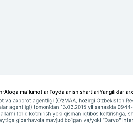
hr
Aloqa ma'lumotlari
Foydalanish shartlari
Yangiliklar arx
t va axborot agentligi (O‘zMAA, hozirgi O‘zbekiston Res
ar agentligi) tomonidan 13.03.2015 yil sanasida 0944
allarni to‘liq ko‘chirish yoki qisman iqtibos keltirishga, 
ytiga giperhavola mavjud bo‘lgan va/yoki “Daryo” intern