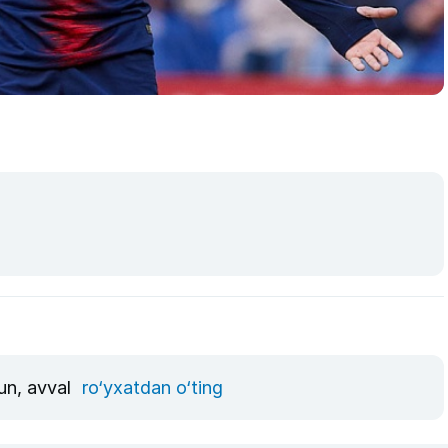
hun, avval
ro‘yxatdan o‘ting