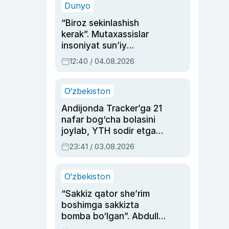
Dunyo
“Biroz sekinlashish
kerak”. Mutaxassislar
insoniyat sun’iy
intellektni boshqara
12:40 / 04.08.2026
olmay qolishidan xavotir
bildirdi
O‘zbekiston
Andijonda Tracker’ga 21
nafar bog‘cha bolasini
joylab, YTH sodir etgan
ayolga sud hukmi o‘qildi
23:41 / 03.08.2026
O‘zbekiston
“Sakkiz qator she’rim
boshimga sakkizta
bomba bo‘lgan”. Abdulla
Oripovni siyosiy