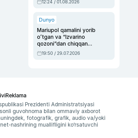
12:24 / 01.08.2026
ayblovlardan asrab
qolgan voqea
Dunyo
Mariupol qamalini yorib
oʻtgan va “Izvarino
qozoni”dan chiqqan
qahramon — Ukraina
19:50 / 29.07.2026
armiyasi bosh
qoʻmondoni Drapatiy
haqida
ivi
Reklama
publikasi Prezidenti Administratsiyasi
-sonli guvohnoma bilan ommaviy axborot
shuningdek, fotografik, grafik, audio va/yoki
et-nashrining muallifligini ko‘rsatuvchi