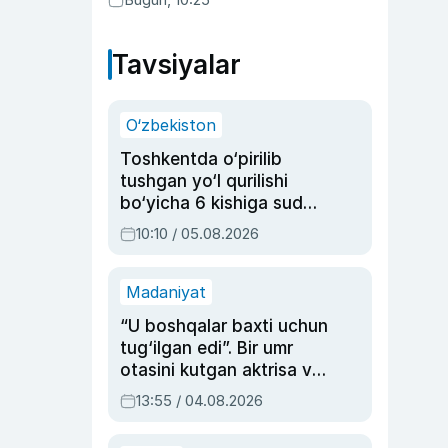
Tavsiyalar
O‘zbekiston
Toshkentda o‘pirilib
tushgan yo‘l qurilishi
bo‘yicha 6 kishiga sud
hukmi o‘qildi
10:10 / 05.08.2026
Madaniyat
“U boshqalar baxti uchun
tug‘ilgan edi”. Bir umr
otasini kutgan aktrisa va
dublyaj ustasi Rimma
13:55 / 04.08.2026
Ahmedovaning
sinovlarga to‘la hayoti