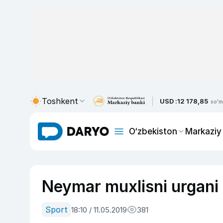
Toshkent
USD :
12 178,85
so'm
O‘zbekiston
Markaziy
Neymar muxlisni urgani u
Sport
18:10 / 11.05.2019
381