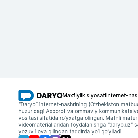
Maxfiylik siyosati
Internet-nas
“Daryo” internet-nashrining (O‘zbekiston matbuo
huzuridagi Axborot va ommaviy kommunikatsiyal
vositasi sifatida ro‘yxatga olingan. Matnli materi
videomateriallaridan foydalanishga “daryo.uz” sa
yozuv ilova qilingan taqdirda yo‘l qo‘yiladi.