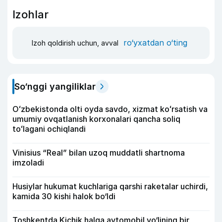
Izohlar
ro‘yxatdan o‘ting
Izoh qoldirish uchun, avval
So‘nggi yangiliklar
Oʻzbekistonda olti oyda savdo, xizmat koʻrsatish va
umumiy ovqatlanish korxonalari qancha soliq
toʻlagani ochiqlandi
Vinisius “Real” bilan uzoq muddatli shartnoma
imzoladi
Husiylar hukumat kuchlariga qarshi raketalar uchirdi,
kamida 30 kishi halok bo‘ldi
Toshkentda Kichik halqa avtomobil yo‘lining bir