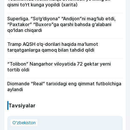
qismi to‘rt kunga yopildi (xarita)
Superliga. “So‘g‘diyona” “Andijon”ni mag‘lub etdi,
“Paxtakor” “Buxoro”ga qarshi bahsda g‘alabani
qo‘ldan chiqardi
Tramp AQSH o‘q-dorilari haqida ma’lumot
tarqatganlarga qamoq bilan tahdid qildi
“Tolibon” Nangarhor viloyatida 72 gektar yerni
tortib oldi
Diomande “Real” tarixidagi eng qimmat futbolchiga
aylandi
Tavsiyalar
O‘zbekiston