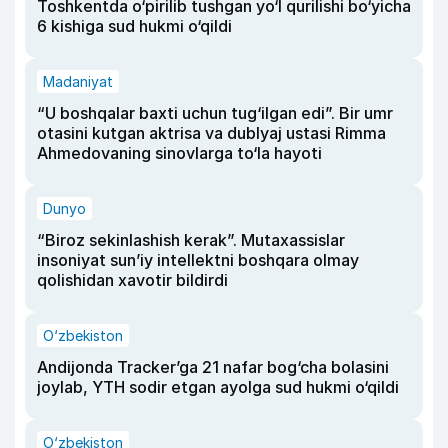
Toshkentda o‘pirilib tushgan yo‘l qurilishi bo‘yicha
6 kishiga sud hukmi o‘qildi
Madaniyat
“U boshqalar baxti uchun tug‘ilgan edi”. Bir umr
otasini kutgan aktrisa va dublyaj ustasi Rimma
Ahmedovaning sinovlarga to‘la hayoti
Dunyo
“Biroz sekinlashish kerak”. Mutaxassislar
insoniyat sun’iy intellektni boshqara olmay
qolishidan xavotir bildirdi
O‘zbekiston
Andijonda Tracker’ga 21 nafar bog‘cha bolasini
joylab, YTH sodir etgan ayolga sud hukmi o‘qildi
O‘zbekiston