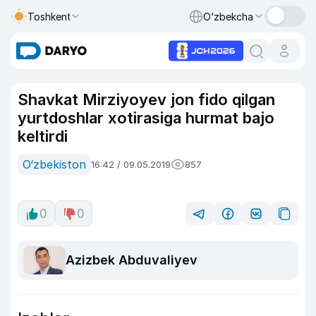
Toshkent
O‘zbekcha
Shavkat Mirziyoyev jon fido qilgan
yurtdoshlar xotirasiga hurmat bajo
keltirdi
O‘zbekiston
16:42 / 09.05.2019
857
0
0
Azizbek Abduvaliyev