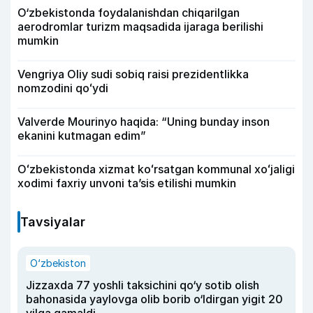
O‘zbekistonda foydalanishdan chiqarilgan
aerodromlar turizm maqsadida ijaraga berilishi
mumkin
Vengriya Oliy sudi sobiq raisi prezidentlikka
nomzodini qoʻydi
Valverde Mourinyo haqida: “Uning bunday inson
ekanini kutmagan edim”
Oʻzbekistonda xizmat koʻrsatgan kommunal xoʻjaligi
xodimi faxriy unvoni taʼsis etilishi mumkin
Tavsiyalar
O‘zbekiston
Jizzaxda 77 yoshli taksichini qo‘y sotib olish
bahonasida yaylovga olib borib o‘ldirgan yigit 20
yilga qamaldi