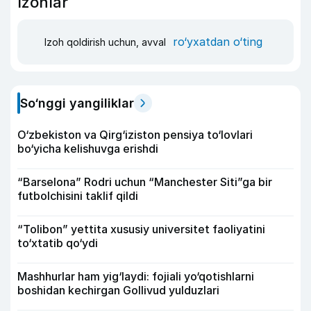
Izohlar
ro‘yxatdan o‘ting
Izoh qoldirish uchun, avval
So‘nggi yangiliklar
O‘zbekiston va Qirg‘iziston pensiya to‘lovlari
bo‘yicha kelishuvga erishdi
“Barselona” Rodri uchun “Manchester Siti”ga bir
futbolchisini taklif qildi
“Tolibon” yettita xususiy universitet faoliyatini
to‘xtatib qo‘ydi
Mashhurlar ham yig‘laydi: fojiali yo‘qotishlarni
boshidan kechirgan Gollivud yulduzlari