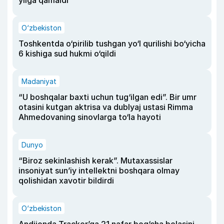
O‘zbekiston
Toshkentda o‘pirilib tushgan yo‘l qurilishi bo‘yicha
6 kishiga sud hukmi o‘qildi
Madaniyat
“U boshqalar baxti uchun tug‘ilgan edi”. Bir umr
otasini kutgan aktrisa va dublyaj ustasi Rimma
Ahmedovaning sinovlarga to‘la hayoti
Dunyo
“Biroz sekinlashish kerak”. Mutaxassislar
insoniyat sun’iy intellektni boshqara olmay
qolishidan xavotir bildirdi
O‘zbekiston
Andijonda Tracker’ga 21 nafar bog‘cha bolasini