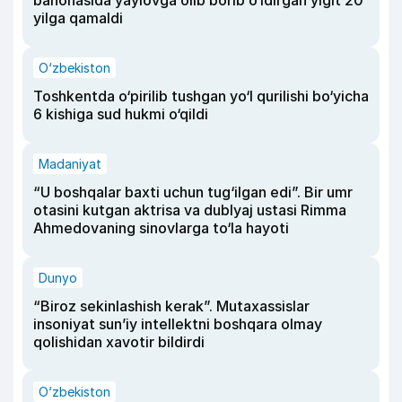
bahonasida yaylovga olib borib o‘ldirgan yigit 20
yilga qamaldi
O‘zbekiston
Toshkentda o‘pirilib tushgan yo‘l qurilishi bo‘yicha
6 kishiga sud hukmi o‘qildi
Madaniyat
“U boshqalar baxti uchun tug‘ilgan edi”. Bir umr
otasini kutgan aktrisa va dublyaj ustasi Rimma
Ahmedovaning sinovlarga to‘la hayoti
Dunyo
“Biroz sekinlashish kerak”. Mutaxassislar
insoniyat sun’iy intellektni boshqara olmay
qolishidan xavotir bildirdi
O‘zbekiston