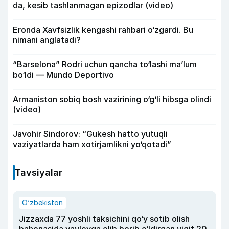
da, kesib tashlanmagan epizodlar (video)
Eronda Xavfsizlik kengashi rahbari o‘zgardi. Bu
nimani anglatadi?
“Barselona” Rodri uchun qancha to‘lashi ma’lum
bo‘ldi — Mundo Deportivo
Armaniston sobiq bosh vazirining o‘g‘li hibsga olindi
(video)
Javohir Sindorov: “Gukesh hatto yutuqli
vaziyatlarda ham xotirjamlikni yo‘qotadi”
Tavsiyalar
O‘zbekiston
Jizzaxda 77 yoshli taksichini qo‘y sotib olish