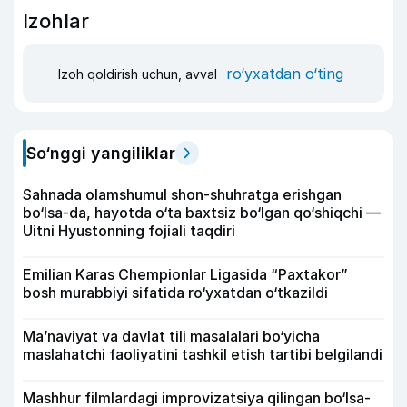
Izohlar
ro‘yxatdan o‘ting
Izoh qoldirish uchun, avval
So‘nggi yangiliklar
Sahnada olamshumul shon-shuhratga erishgan
bo‘lsa-da, hayotda o‘ta baxtsiz bo‘lgan qo‘shiqchi —
Uitni Hyustonning fojiali taqdiri
Emilian Karas Chempionlar Ligasida “Paxtakor”
bosh murabbiyi sifatida ro‘yxatdan o‘tkazildi
Ma’naviyat va davlat tili masalalari bo‘yicha
maslahatchi faoliyatini tashkil etish tartibi belgilandi
Mashhur filmlardagi improvizatsiya qilingan bo‘lsa-