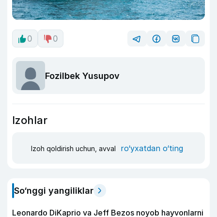
0
0
Fozilbek Yusupov
Izohlar
ro‘yxatdan o‘ting
Izoh qoldirish uchun, avval
So‘nggi yangiliklar
Leonardo DiKaprio va Jeff Bezos noyob hayvonlarni