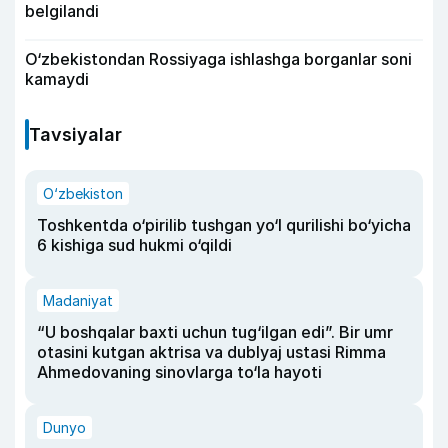
belgilandi
O‘zbekistondan Rossiyaga ishlashga borganlar soni
kamaydi
Tavsiyalar
O‘zbekiston
Toshkentda o‘pirilib tushgan yo‘l qurilishi bo‘yicha
6 kishiga sud hukmi o‘qildi
Madaniyat
“U boshqalar baxti uchun tug‘ilgan edi”. Bir umr
otasini kutgan aktrisa va dublyaj ustasi Rimma
Ahmedovaning sinovlarga to‘la hayoti
Dunyo