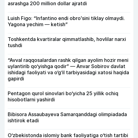
asrashga 200 million dollar ajratdi
Luish Figo: “Infantino endi obroʻsini tiklay olmaydi.
Yagona yechim — ketish”
Toshkentda kvartiralar qimmatlashib, hovlilar narxi
tushdi
“Avval raqqosalardan rashk qilgan ayolim hozir meni
uylantirib qo‘yishga qodir” — Anvar Sobirov davlat
ishidagi faoliyati va o‘g‘il tarbiyasidagi xatosi haqida
gapirdi
Pentagon qurol sinovlari bo‘yicha 25 yillik ochiq
hisobotlarni yashirdi
Bibisora Assaubayeva Samarqanddagi olimpiadada
ishtirok etadi
O‘zbekistonda islomiy bank faoliyatiga o‘tish tartibi