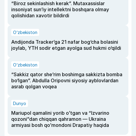
“Biroz sekinlashish kerak”. Mutaxassislar
insoniyat sun’iy intellektni boshqara olmay
qolishidan xavotir bildirdi
O‘zbekiston
Andijonda Tracker’ga 21 nafar bog‘cha bolasini
joylab, YTH sodir etgan ayolga sud hukmi o‘qildi
O‘zbekiston
“Sakkiz qator she’rim boshimga sakkizta bomba
bo‘lgan”. Abdulla Oripovni siyosiy ayblovlardan
asrab qolgan voqea
Dunyo
Mariupol qamalini yorib oʻtgan va “Izvarino
qozoni”dan chiqqan qahramon — Ukraina
armiyasi bosh qoʻmondoni Drapatiy haqida