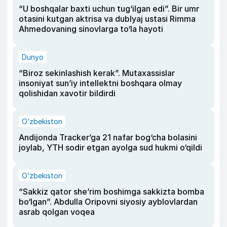
“U boshqalar baxti uchun tug‘ilgan edi”. Bir umr
otasini kutgan aktrisa va dublyaj ustasi Rimma
Ahmedovaning sinovlarga to‘la hayoti
Dunyo
“Biroz sekinlashish kerak”. Mutaxassislar
insoniyat sun’iy intellektni boshqara olmay
qolishidan xavotir bildirdi
O‘zbekiston
Andijonda Tracker’ga 21 nafar bog‘cha bolasini
joylab, YTH sodir etgan ayolga sud hukmi o‘qildi
O‘zbekiston
“Sakkiz qator she’rim boshimga sakkizta bomba
bo‘lgan”. Abdulla Oripovni siyosiy ayblovlardan
asrab qolgan voqea