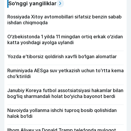
So‘nggi yangiliklar
Rossiyada Xitoy avtomobillari sifatsiz benzin sabab
ishdan chiqmoqda
O‘zbekistonda 1 yilda 11 mingdan ortiq erkak o‘zidan
katta yoshdagi ayolga uylandi
Yozda e’tiborsiz qoldirish xavfli bo‘lgan alomatlar
Ruminiyada AESga suv yetkazish uchun toʻrtta kema
choʻktirildi
Janubiy Koreya futbol assotsiatsiyasi hakamlar bilan
bog‘liq sharmandali holat bo‘yicha bayonot berdi
Navoiyda yollanma ishchi tuproq bosib qolishidan
halok bo‘ldi
Ilhom Aliyev va Donald Tramp telefonda muloqot