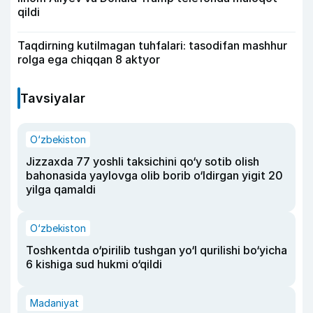
qildi
Taqdirning kutilmagan tuhfalari: tasodifan mashhur
rolga ega chiqqan 8 aktyor
Tavsiyalar
O‘zbekiston
Jizzaxda 77 yoshli taksichini qo‘y sotib olish
bahonasida yaylovga olib borib o‘ldirgan yigit 20
yilga qamaldi
O‘zbekiston
Toshkentda o‘pirilib tushgan yo‘l qurilishi bo‘yicha
6 kishiga sud hukmi o‘qildi
Madaniyat