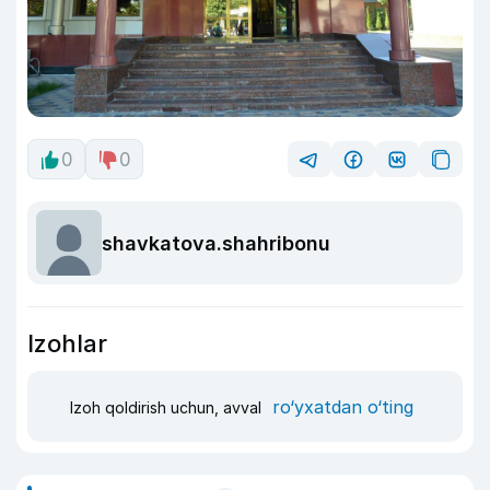
0
0
shavkatova.shahribonu
Izohlar
ro‘yxatdan o‘ting
Izoh qoldirish uchun, avval