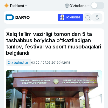
Toshkent
O‘zbekcha
Xalq ta’lim vazirligi tomonidan 5 ta
tashabbus bo‘yicha o‘tkaziladigan
tanlov, festival va sport musobaqalari
belgilandi
O‘zbekiston
03:00 / 07.05.2019
2018