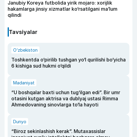
Janubiy Koreya futbolida yirik mojaro: xorijlik
hakamlarga jinsiy xizmatlar ko‘rsatilgani ma’lum
qilindi
Tavsiyalar
O‘zbekiston
Toshkentda o‘pirilib tushgan yo‘l qurilishi bo‘yicha
6 kishiga sud hukmi o‘qildi
Madaniyat
“U boshqalar baxti uchun tug‘ilgan edi”. Bir umr
otasini kutgan aktrisa va dublyaj ustasi Rimma
Ahmedovaning sinovlarga to‘la hayoti
Dunyo
“Biroz sekinlashish kerak”. Mutaxassislar