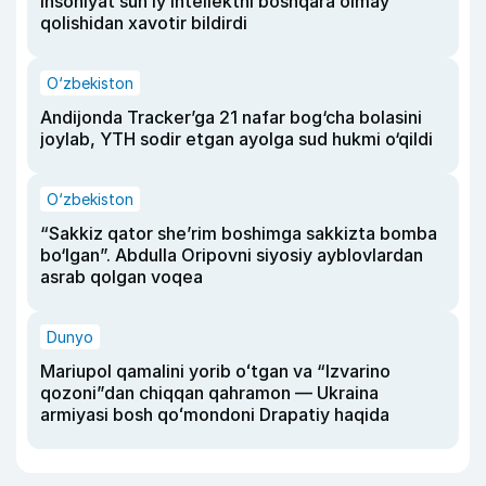
insoniyat sun’iy intellektni boshqara olmay
qolishidan xavotir bildirdi
O‘zbekiston
Andijonda Tracker’ga 21 nafar bog‘cha bolasini
joylab, YTH sodir etgan ayolga sud hukmi o‘qildi
O‘zbekiston
“Sakkiz qator she’rim boshimga sakkizta bomba
bo‘lgan”. Abdulla Oripovni siyosiy ayblovlardan
asrab qolgan voqea
Dunyo
Mariupol qamalini yorib oʻtgan va “Izvarino
qozoni”dan chiqqan qahramon — Ukraina
armiyasi bosh qoʻmondoni Drapatiy haqida