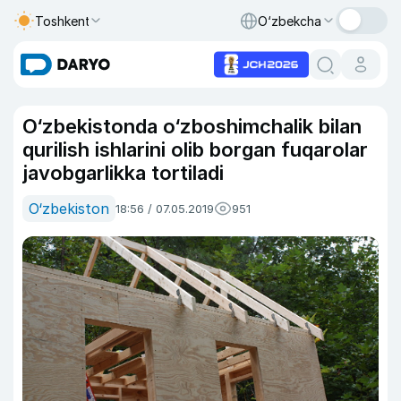
Toshkent
O‘zbekcha
O‘zbekistonda o‘zboshimchalik bilan
qurilish ishlarini olib borgan fuqarolar
javobgarlikka tortiladi
O‘zbekiston
18:56 / 07.05.2019
951