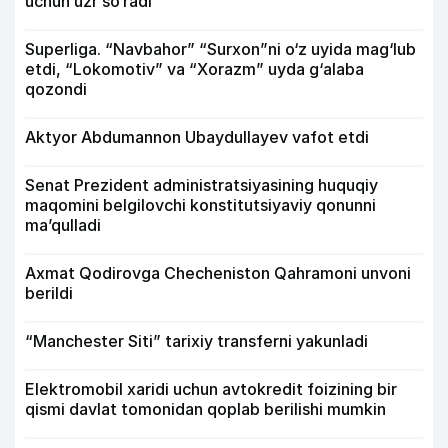
uchun uzr so‘radi
Superliga. “Navbahor” “Surxon”ni o‘z uyida mag‘lub
etdi, “Lokomotiv” va “Xorazm” uyda g‘alaba
qozondi
Aktyor Abdu­mannon Ubaydullayev vafot etdi
Senat Prezident administratsiyasining huquqiy
maqomini belgilovchi konstitutsiyaviy qonunni
ma’qulladi
Axmat Qodirovga Checheniston Qahramoni unvoni
berildi
“Manchester Siti” tarixiy transferni yakunladi
Elektromobil xaridi uchun avtokredit foizining bir
qismi davlat tomonidan qoplab berilishi mumkin