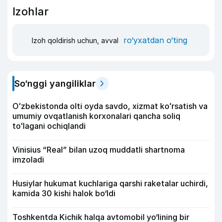
Izohlar
ro‘yxatdan o‘ting
Izoh qoldirish uchun, avval
So‘nggi yangiliklar
Oʻzbekistonda olti oyda savdo, xizmat koʻrsatish va
umumiy ovqatlanish korxonalari qancha soliq
toʻlagani ochiqlandi
Vinisius “Real” bilan uzoq muddatli shartnoma
imzoladi
Husiylar hukumat kuchlariga qarshi raketalar uchirdi,
kamida 30 kishi halok bo‘ldi
Toshkentda Kichik halqa avtomobil yo‘lining bir