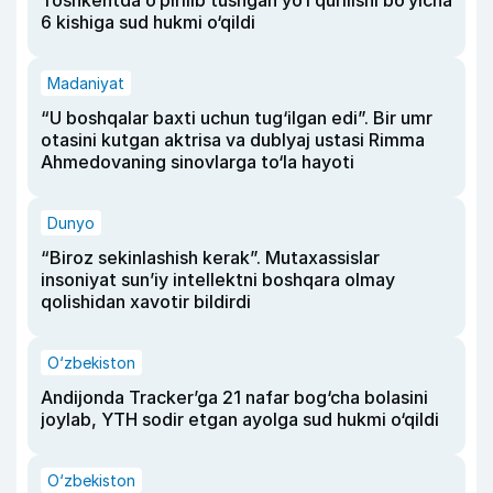
Toshkentda o‘pirilib tushgan yo‘l qurilishi bo‘yicha
6 kishiga sud hukmi o‘qildi
Madaniyat
“U boshqalar baxti uchun tug‘ilgan edi”. Bir umr
otasini kutgan aktrisa va dublyaj ustasi Rimma
Ahmedovaning sinovlarga to‘la hayoti
Dunyo
“Biroz sekinlashish kerak”. Mutaxassislar
insoniyat sun’iy intellektni boshqara olmay
qolishidan xavotir bildirdi
O‘zbekiston
Andijonda Tracker’ga 21 nafar bog‘cha bolasini
joylab, YTH sodir etgan ayolga sud hukmi o‘qildi
O‘zbekiston