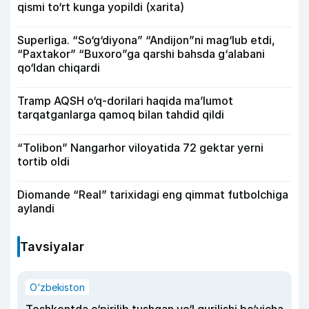
qismi to‘rt kunga yopildi (xarita)
Superliga. “So‘g‘diyona” “Andijon”ni mag‘lub etdi,
“Paxtakor” “Buxoro”ga qarshi bahsda g‘alabani
qo‘ldan chiqardi
Tramp AQSH o‘q-dorilari haqida ma’lumot
tarqatganlarga qamoq bilan tahdid qildi
“Tolibon” Nangarhor viloyatida 72 gektar yerni
tortib oldi
Diomande “Real” tarixidagi eng qimmat futbolchiga
aylandi
Tavsiyalar
O‘zbekiston