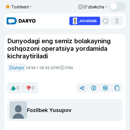
Toshkent
O‘zbekcha
Dunyodagi eng semiz bolakayning
oshqozoni operatsiya yordamida
kichraytiriladi
Dunyo
14:59 / 06.05.2019
2190
0
0
Fozilbek Yusupov