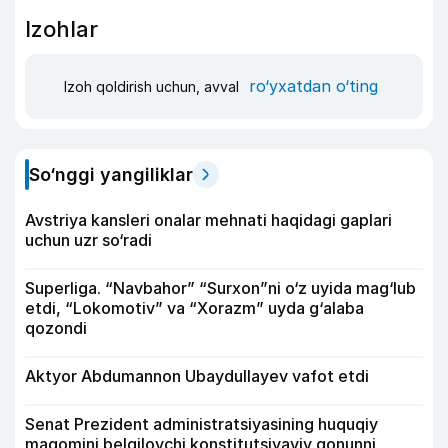
Izohlar
ro‘yxatdan o‘ting
Izoh qoldirish uchun, avval
So‘nggi yangiliklar
Avstriya kansleri onalar mehnati haqidagi gaplari
uchun uzr so‘radi
Superliga. “Navbahor” “Surxon”ni o‘z uyida mag‘lub
etdi, “Lokomotiv” va “Xorazm” uyda g‘alaba
qozondi
Aktyor Abdu­mannon Ubaydullayev vafot etdi
Senat Prezident administratsiyasining huquqiy
maqomini belgilovchi konstitutsiyaviy qonunni