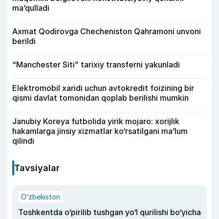
ma’qulladi
Axmat Qodirovga Checheniston Qahramoni unvoni
berildi
“Manchester Siti” tarixiy transferni yakunladi
Elektromobil xaridi uchun avtokredit foizining bir
qismi davlat tomonidan qoplab berilishi mumkin
Janubiy Koreya futbolida yirik mojaro: xorijlik
hakamlarga jinsiy xizmatlar ko‘rsatilgani ma’lum
qilindi
Tavsiyalar
O‘zbekiston
Toshkentda o‘pirilib tushgan yo‘l qurilishi bo‘yicha