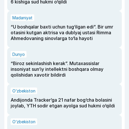
6 kishiga sud hukmi o‘qildi
Madaniyat
“U boshqalar baxti uchun tug‘ilgan edi”. Bir umr
otasini kutgan aktrisa va dublyaj ustasi Rimma
Ahmedovaning sinovlarga to‘la hayoti
Dunyo
“Biroz sekinlashish kerak”. Mutaxassislar
insoniyat sun’iy intellektni boshqara olmay
qolishidan xavotir bildirdi
O‘zbekiston
Andijonda Tracker’ga 21 nafar bog‘cha bolasini
joylab, YTH sodir etgan ayolga sud hukmi o‘qildi
O‘zbekiston