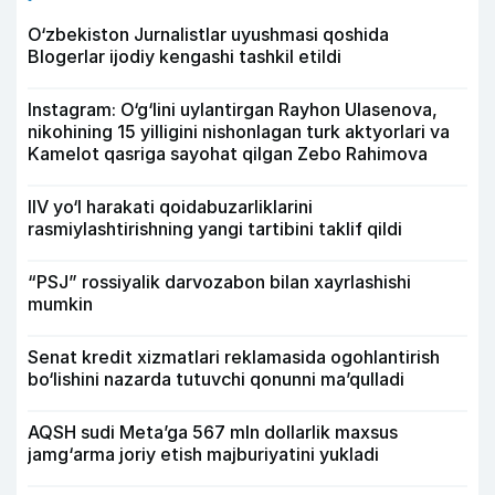
O‘zbekiston Jurnalistlar uyushmasi qoshida
Blogerlar ijodiy kengashi tashkil etildi
Instagram: O‘g‘lini uylantirgan Rayhon Ulasenova,
nikohining 15 yilligini nishonlagan turk aktyorlari va
Kamelot qasriga sayohat qilgan Zebo Rahimova
IIV yo‘l harakati qoidabuzarliklarini
rasmiylashtirishning yangi tartibini taklif qildi
“PSJ” rossiyalik darvozabon bilan xayrlashishi
mumkin
Senat kredit xizmatlari reklamasida ogohlantirish
bo‘lishini nazarda tutuvchi qonunni ma’qulladi
AQSH sudi Meta’ga 567 mln dollarlik maxsus
jamg‘arma joriy etish majburiyatini yukladi