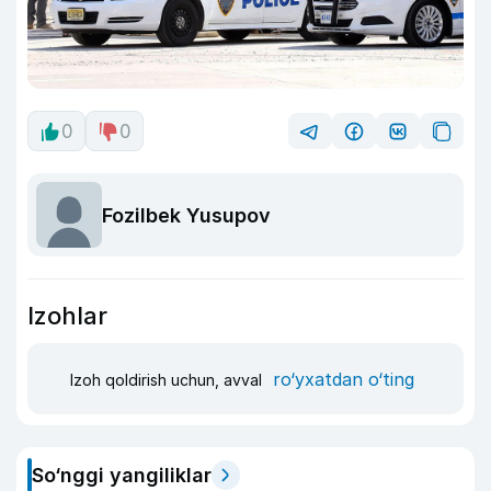
0
0
Fozilbek Yusupov
Izohlar
ro‘yxatdan o‘ting
Izoh qoldirish uchun, avval
So‘nggi yangiliklar