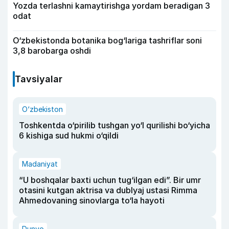
Yozda terlashni kamaytirishga yordam beradigan 3
odat
O‘zbekistonda botanika bog‘lariga tashriflar soni
3,8 barobarga oshdi
Tavsiyalar
O‘zbekiston
Toshkentda o‘pirilib tushgan yo‘l qurilishi bo‘yicha
6 kishiga sud hukmi o‘qildi
Madaniyat
“U boshqalar baxti uchun tug‘ilgan edi”. Bir umr
otasini kutgan aktrisa va dublyaj ustasi Rimma
Ahmedovaning sinovlarga to‘la hayoti
Dunyo