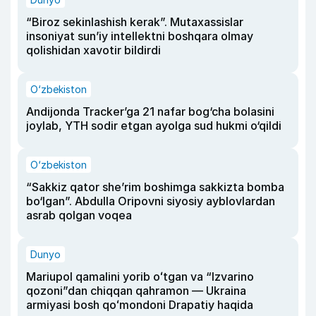
“Biroz sekinlashish kerak”. Mutaxassislar
insoniyat sun’iy intellektni boshqara olmay
qolishidan xavotir bildirdi
O‘zbekiston
Andijonda Tracker’ga 21 nafar bog‘cha bolasini
joylab, YTH sodir etgan ayolga sud hukmi o‘qildi
O‘zbekiston
“Sakkiz qator she’rim boshimga sakkizta bomba
bo‘lgan”. Abdulla Oripovni siyosiy ayblovlardan
asrab qolgan voqea
Dunyo
Mariupol qamalini yorib oʻtgan va “Izvarino
qozoni”dan chiqqan qahramon — Ukraina
armiyasi bosh qoʻmondoni Drapatiy haqida