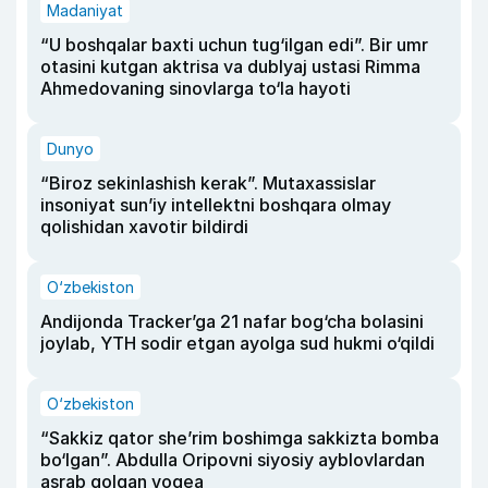
Madaniyat
“U boshqalar baxti uchun tug‘ilgan edi”. Bir umr
otasini kutgan aktrisa va dublyaj ustasi Rimma
Ahmedovaning sinovlarga to‘la hayoti
Dunyo
“Biroz sekinlashish kerak”. Mutaxassislar
insoniyat sun’iy intellektni boshqara olmay
qolishidan xavotir bildirdi
O‘zbekiston
Andijonda Tracker’ga 21 nafar bog‘cha bolasini
joylab, YTH sodir etgan ayolga sud hukmi o‘qildi
O‘zbekiston
“Sakkiz qator she’rim boshimga sakkizta bomba
bo‘lgan”. Abdulla Oripovni siyosiy ayblovlardan
asrab qolgan voqea