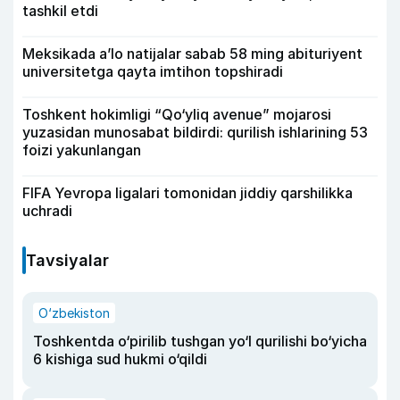
tashkil etdi
Meksikada a’lo natijalar sabab 58 ming abituriyent
universitetga qayta imtihon topshiradi
Toshkent hokimligi “Qo‘yliq avenue” mojarosi
yuzasidan munosabat bildirdi: qurilish ishlarining 53
foizi yakunlangan
FIFA Yevropa ligalari tomonidan jiddiy qarshilikka
uchradi
Tavsiyalar
O‘zbekiston
Toshkentda o‘pirilib tushgan yo‘l qurilishi bo‘yicha
6 kishiga sud hukmi o‘qildi