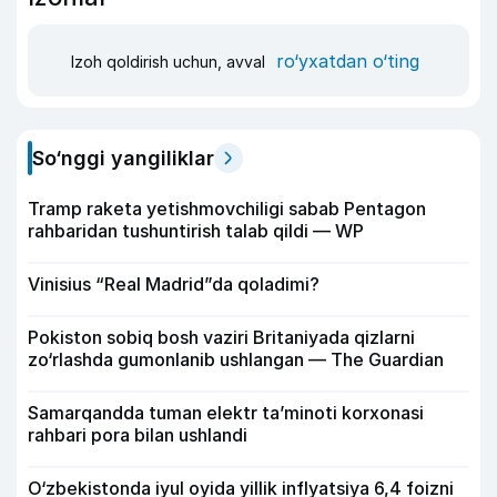
ro‘yxatdan o‘ting
Izoh qoldirish uchun, avval
So‘nggi yangiliklar
Tramp raketa yetishmovchiligi sabab Pentagon
rahbaridan tushuntirish talab qildi — WP
Vinisius “Real Madrid”da qoladimi?
Pokiston sobiq bosh vaziri Britaniyada qizlarni
zo‘rlashda gumonlanib ushlangan — The Guardian
Samarqandda tuman elektr ta’minoti korxonasi
rahbari pora bilan ushlandi
O‘zbekistonda iyul oyida yillik inflyatsiya 6,4 foizni