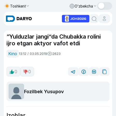
Toshkent
O‘zbekcha
“Yulduzlar jangi”da Chubakka rolini
ijro etgan aktyor vafot etdi
Kino
13:12 / 03.05.2019
2623
0
0
Fozilbek Yusupov
Izohlar