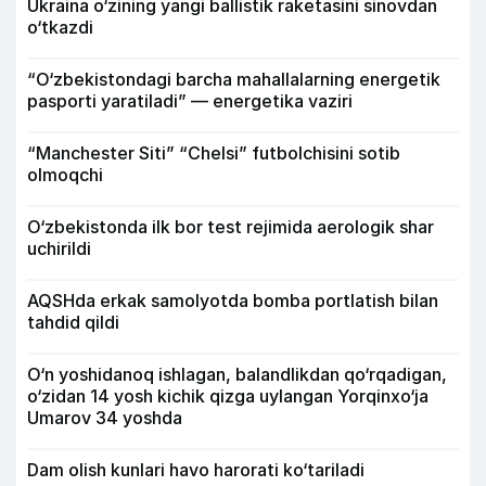
Ukraina o‘zining yangi ballistik raketasini sinovdan
o‘tkazdi
“O‘zbekistondagi barcha mahallalarning energetik
pasporti yaratiladi” — energetika vaziri
“Manchester Siti” “Chelsi” futbolchisini sotib
olmoqchi
O‘zbekistonda ilk bor test rejimida aerologik shar
uchirildi
AQSHda erkak samolyotda bomba portlatish bilan
tahdid qildi
O‘n yoshidanoq ishlagan, balandlikdan qo‘rqadigan,
o‘zidan 14 yosh kichik qizga uylangan Yorqinxo‘ja
Umarov 34 yoshda
Dam olish kunlari havo harorati ko‘tariladi