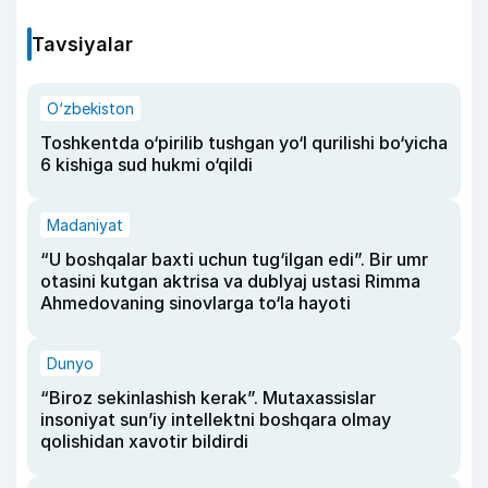
Tavsiyalar
O‘zbekiston
Toshkentda o‘pirilib tushgan yo‘l qurilishi bo‘yicha
6 kishiga sud hukmi o‘qildi
Madaniyat
“U boshqalar baxti uchun tug‘ilgan edi”. Bir umr
otasini kutgan aktrisa va dublyaj ustasi Rimma
Ahmedovaning sinovlarga to‘la hayoti
Dunyo
“Biroz sekinlashish kerak”. Mutaxassislar
insoniyat sun’iy intellektni boshqara olmay
qolishidan xavotir bildirdi