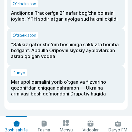
O‘zbekiston
Andijonda Tracker’ga 21 nafar bog‘cha bolasini
joylab, YTH sodir etgan ayolga sud hukmi o‘qildi
O‘zbekiston
“Sakkiz qator she’rim boshimga sakkizta bomba
bo‘lgan”. Abdulla Oripovni siyosiy ayblovlardan
asrab qolgan voqea
Dunyo
Mariupol qamalini yorib oʻtgan va “Izvarino
qozoni”dan chiqqan qahramon — Ukraina
armiyasi bosh qoʻmondoni Drapatiy haqida
Bosh sahifa
Tasma
Menyu
Videolar
Daryo FM