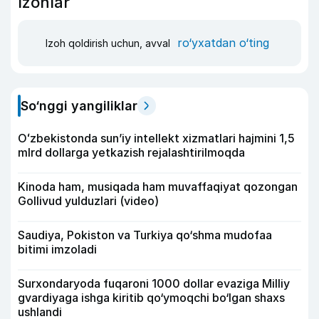
Izohlar
ro‘yxatdan o‘ting
Izoh qoldirish uchun, avval
So‘nggi yangiliklar
Oʻzbekistonda sunʼiy intellekt xizmatlari hajmini 1,5
mlrd dollarga yetkazish rejalashtirilmoqda
Kinoda ham, musiqada ham muvaffaqiyat qozongan
Gollivud yulduzlari (video)
Saudiya, Pokiston va Turkiya qo‘shma mudofaa
bitimi imzoladi
Surxondaryoda fuqaroni 1000 dollar evaziga Milliy
gvardiyaga ishga kiritib qo‘ymoqchi bo‘lgan shaxs
ushlandi