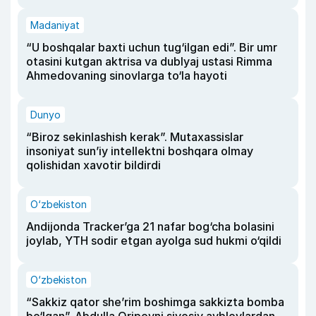
Madaniyat
“U boshqalar baxti uchun tug‘ilgan edi”. Bir umr
otasini kutgan aktrisa va dublyaj ustasi Rimma
Ahmedovaning sinovlarga to‘la hayoti
Dunyo
“Biroz sekinlashish kerak”. Mutaxassislar
insoniyat sun’iy intellektni boshqara olmay
qolishidan xavotir bildirdi
O‘zbekiston
Andijonda Tracker’ga 21 nafar bog‘cha bolasini
joylab, YTH sodir etgan ayolga sud hukmi o‘qildi
O‘zbekiston
“Sakkiz qator she’rim boshimga sakkizta bomba
bo‘lgan”. Abdulla Oripovni siyosiy ayblovlardan