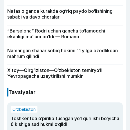
Nafas olganda kurakda og‘riq paydo bo‘lishining
sababi va davo choralari
“Barselona” Rodri uchun qancha to‘lamoqchi
ekanligi ma’lum bo‘ldi — Romano
Namangan shahar sobiq hokimi 11 yilga ozodlikdan
mahrum qilindi
Xitoy—Qirg‘iziston—O‘zbekiston temiryo‘li
Yevropagacha uzaytirilishi mumkin
Tavsiyalar
O‘zbekiston
Toshkentda o‘pirilib tushgan yo‘l qurilishi bo‘yicha
6 kishiga sud hukmi o‘qildi